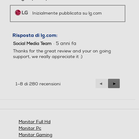
Inizialmente pubblicata su lg.com
*Le immagini sono simulate per migliorare la
comprensione delle funzionalità. Può differire
dall’uso effettivo.
Risposta di lg.com:
·
5 anni fa
Social Media Team
Thanks for the great review and your on going
support, we really appreciate it :)
Precedente
◄
Successiva
►
1–8 di 280 recensioni
Reviews
Reviews
Monitor Full Hd
Monitor Pc
Contenuto della
Monitor Gaming