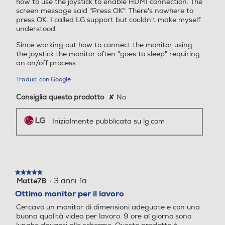
how to use the joystick to enable HDMI connection. The
screen message said "Press OK". There's nowhere to
Nuova Classe efficienza en
Nuova Classe efficienza en
press OK. I called LG support but couldn't make myself
ergetica
ergetica
understood
*Le immagini sono simulate per migliorare la
Since working out how to connect the monitor using
E
E
comprensione delle funzionalità. Può differire
the joystick the monitor often "goes to sleep" requiring
dall’uso effettivo.
an on/off process
*Per scaricare l’ultima versione di OnScreen
Consumo di energia in mo
Consumo di energia in mo
Control, fai clic sul pulsante Download.
dalità HDR per 1000h (kW
dalità HDR per 1000h (kW
Traduci con Google
*Le funzionalità potrebbero non funzionare
correttamente a seconda del PC utilizzato
h)
h)
dall’utente.
Consiglia questo prodotto
✘
No
22
Inizialmente pubblicata su lg.com
Classe efficienza energetic
Classe efficienza energetic
a in modalità HDR
a in modalità HDR
Design ergonomico
F
Soluzione semplice e
★★★★★
★★★★★
·
3 anni fa
Matte76
5
comoda
su
Altezza senza base-mm
Altezza senza base-mm
Ottimo monitor per il lavoro
5
Questo schermo ha una cornice leggera
Cercavo un monitor di dimensioni adeguate e con una
stelle.
su tre lati, che consente di creare un
320,6
357,8
buona qualità video per lavoro. 9 ore al giorno sono
ambiente di lavoro adatto, grazie alla