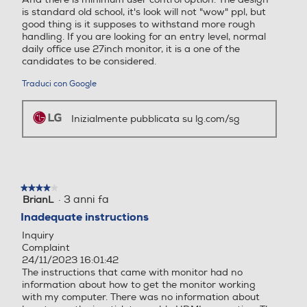
impostazioni dello schermo in pochi
is standard old school, it's look will not "wow" ppl, but
semplici clic. Ad esempio, puoi
good thing is it supposes to withstand more rough
dividere l'area di visualizzazione in
Porta VGA
Porta VGA
handling. If you are looking for an entry level, normal
quattro parti tramite Screen Split.
daily office use 27inch monitor, it is a one of the
candidates to be considered.
Traduci con Google
Consumo energetico-W
Consumo energetico-W
Inizialmente pubblicata su lg.com/sg
17
Consumo energia stand b
Consumo energia stand b
y-W
y-W
★★★★★
★★★★★
·
3 anni fa
BrianL
4
0,5
0,5
su
Inadequate instructions
5
Consumo di energia in mo
Consumo di energia in mo
Inquiry
stelle.
Complaint
dalità SDR per 1000h (kW
dalità SDR per 1000h (kW
24/11/2023 16:01:42
h)
h)
The instructions that came with monitor had no
information about how to get the monitor working
18
20
with my computer. There was no information about