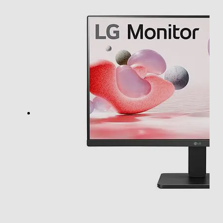
Risoluzione HD
Full HD
Angolo visuale orizzontale-°
178
Angolo visuale veritcale-°
178
Ris. orizzontale-pixel
1920
Ris. verticale-pixel
1080
Frequenza verticale max Hz