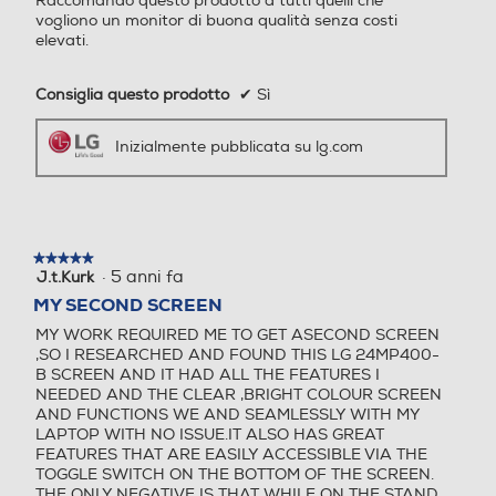
Raccomando questo prodotto a tutti quelli che
Goditi un gioco fluido
vogliono un monitor di buona qualità senza costi
Sintonizzatore DVB-T
Sintonizzatore DVB-T
414
elevati.
Larghezza-mm
Consiglia questo prodotto
✔
Sì
540
Sintonizzatore DVB-C
Sintonizzatore DVB-C
Inizialmente pubblicata su lg.com
Profondità-mm
200
Sintonizzatore DVB-S
Sintonizzatore DVB-S
Peso-Kg
★★★★★
★★★★★
·
5 anni fa
J.t.Kurk
5
su
MY SECOND SCREEN
2,75
5
Videocamera incorporata
Videocamera incorporata
MY WORK REQUIRED ME TO GET ASECOND SCREEN
stelle.
,SO I RESEARCHED AND FOUND THIS LG 24MP400-
Informazioni sulla sicurezza del prodotto
B SCREEN AND IT HAD ALL THE FEATURES I
NEEDED AND THE CLEAR ,BRIGHT COLOUR SCREEN
Clicca qui
AND FUNCTIONS WE AND SEAMLESSLY WITH MY
Lettore o registratore DV
Lettore o registratore DV
AMD FreeSync™
LAPTOP WITH NO ISSUE.IT ALSO HAS GREAT
D
D
Fluidità e rapidità dei
FEATURES THAT ARE EASILY ACCESSIBLE VIA THE
TOGGLE SWITCH ON THE BOTTOM OF THE SCREEN.
movimenti
THE ONLY NEGATIVE IS THAT WHILE ON THE STAND