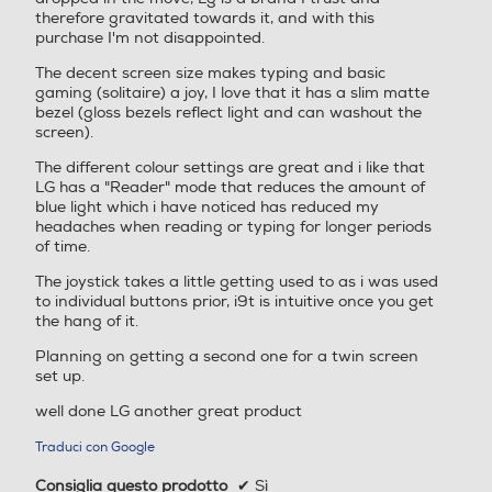
200
220
therefore gravitated towards it, and with this
purchase I'm not disappointed.
Peso-Kg
Peso-Kg
The decent screen size makes typing and basic
gaming (solitaire) a joy, I love that it has a slim matte
2,75
3,8
bezel (gloss bezels reflect light and can washout the
HDMI1.4
screen).
D-sub
The different colour settings are great and i like that
Spec
Spec
LG has a "Reader" mode that reduces the amount of
blue light which i have noticed has reduced my
headaches when reading or typing for longer periods
of time.
The joystick takes a little getting used to as i was used
to individual buttons prior, i9t is intuitive once you get
the hang of it.
Planning on getting a second one for a twin screen
set up.
Uscita H/P
well done LG another great product
Spec
Traduci con Google
Consiglia questo prodotto
✔
Sì