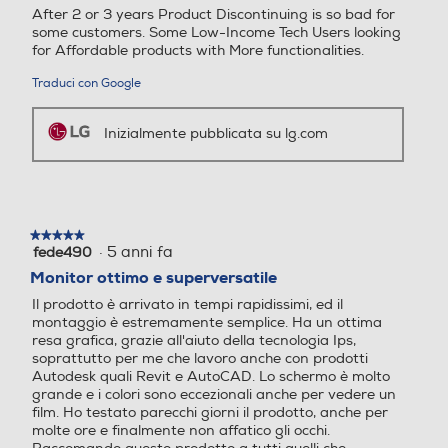
1080
1080
HDMI,Power
After 2 or 3 years Product Discontinuing is so bad for
some customers. Some Low-Income Tech Users looking
Frequenza verticale max H
Frequenza verticale max H
for Affordable products with More functionalities.
Norma VESA
Reader Mode
z
z
Traduci con Google
100 x 100
La modalità di lettura Reader
La moda
100
144
Mode porta sullo schermo una
lo sf
Inizialmente pubblicata su lg.com
temperatura di colore simile a
schermo
Dimensioni - Peso
Certificazioni
Certificazioni
quella della carta, riducendo la
lavoro
luce blu e quindi migliorando il
Altezza senza base-mm
comfort visivo.
TUV-Type, UL (cUL), CE, CB,
FCC-B, ErP, CEC, EAC, SIR
320,6
★★★★★
★★★★★
C, MEPS
·
5 anni fa
fede490
5
su
Profondita' senza base-mm
Monitor ottimo e superversatile
5
Pannello curvo
Pannello curvo
Il prodotto è arrivato in tempi rapidissimi, ed il
stelle.
*Le immagini sono simulate per migliorare la
5,05
montaggio è estremamente semplice. Ha un ottima
comprensione delle funzionalità. Può differire
resa grafica, grazie all'aiuto della tecnologia Ips,
dall’uso effettivo.
Peso senza base-Kg
*Le funzionalità di cui sopra possono variare
soprattutto per me che lavoro anche con prodotti
a seconda delle condizioni d'uso reali
Autodesk quali Revit e AutoCAD. Lo schermo è molto
Rapporto contrasto xxx a 1
Rapporto contrasto xxx a 1
dell'utente.
grande e i colori sono eccezionali anche per vedere un
2,34
film. Ho testato parecchi giorni il prodotto, anche per
molte ore e finalmente non affatico gli occhi.
1500
Altezza-mm