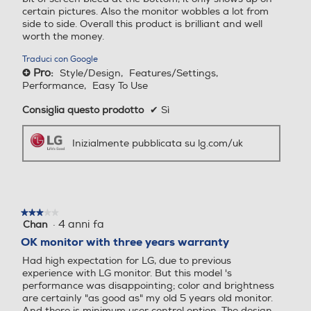
certain pictures. Also the monitor wobbles a lot from
Black Stabilizer
side to side. Overall this product is brilliant and well
Un passo avanti nel buio
Connessione HDMI
Connessione HDMI
worth the money.
Black Stabilizer garantisce la massima
Traduci con Google
visibilità perfino nelle scene più scure,
Pro:
Style/Design,
Features/Settings,
+
rilevando automaticamente la zona più
Performance,
Easy To Use
scura e illuminandola per permetterti di
Numero HDMI Totali
Numero HDMI Totali
scovare i nemici.
Consiglia questo prodotto
✔
Sì
1
1
Inizialmente pubblicata su lg.com/uk
*Le immagini sono simulate per migliorare la
comprensione delle funzionalità. Può differire
Tipo HDMI
Tipo HDMI
dall’uso effettivo.
*La funzionalità può variare a seconda delle
condizioni e dell’ambiente utilizzato
1,4
dall’utente.
★★★★★
★★★★★
LAN
LAN
·
4 anni fa
Chan
3
su
OK monitor with three years warranty
5
OnScreen Control
Had high expectation for LG, due to previous
stelle.
Controllo ottimizzato
experience with LG monitor. But this model 's
Porta USB
Porta USB
performance was disappointing; color and brightness
OnScreen Control è un software
are certainly "as good as" my old 5 years old monitor.
che ti consente di personalizzare le
And there is minimum user control option. The design