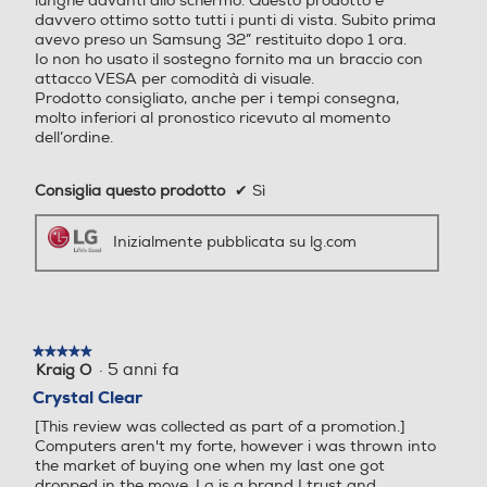
lunghe davanti allo schermo. Questo prodotto è
comoda regolazione dell’inclinazione.
davvero ottimo sotto tutti i punti di vista. Subito prima
Profondita' senza base-m
Profondita' senza base-m
avevo preso un Samsung 32” restituito dopo 1 ora.
m
m
Io non ho usato il sostegno fornito ma un braccio con
attacco VESA per comodità di visuale.
Prodotto consigliato, anche per i tempi consegna,
5,05
38,5
molto inferiori al pronostico ricevuto al momento
dell’ordine.
Peso senza base-Kg
Peso senza base-Kg
Consiglia questo prodotto
✔
Sì
2,34
2,9
Inizialmente pubblicata su lg.com
Altezza-mm
Altezza-mm
414
452,4
Larghezza-mm
Larghezza-mm
*Angolo d’inclinazione: -5~20°
★★★★★
★★★★★
·
5 anni fa
Kraig O
5
su
540
611,5
Crystal Clear
5
Vedi tutte le porte
[This review was collected as part of a promotion.]
stelle.
Profondità-mm
Profondità-mm
Computers aren't my forte, however i was thrown into
the market of buying one when my last one got
dropped in the move, Lg is a brand I trust and