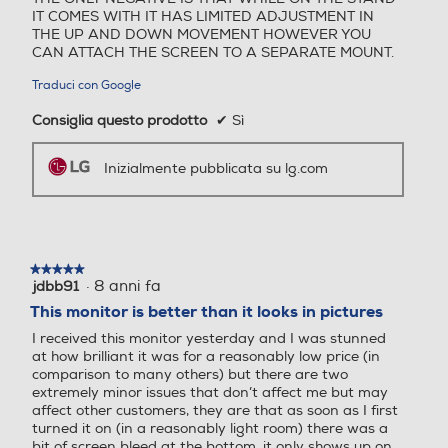
IT COMES WITH IT HAS LIMITED ADJUSTMENT IN
Grazie alla tecnologia AMD FreeSync™ i
THE UP AND DOWN MOVEMENT HOWEVER YOU
gamer possono apprezzare una
Monitor con casse
Monitor con casse
CAN ATTACH THE SCREEN TO A SEPARATE MOUNT.
maggiore fluidità di movimento anche
nel corso delle azioni più concitate.
Traduci con Google
Riduce il fastidioso effetto di tearing e gli
scatti dell'immagine.
Consiglia questo prodotto
✔
Sì
Regolazione del volume
Regolazione del volume
Inizialmente pubblicata su lg.com
*Le immagini sono simulate per migliorare la
comprensione delle funzionalità. Può differire
dall’uso effettivo.
*Confronto tra la modalità "OFF" (immagine
Microfono integrato
Microfono integrato
a sinistra) e AMD FreeSync™.
★★★★★
★★★★★
·
8 anni fa
jdbb91
5
su
This monitor is better than it looks in pictures
Uscita video ottica
Uscita video ottica
5
Off
On
I received this monitor yesterday and I was stunned
stelle.
at how brilliant it was for a reasonably low price (in
comparison to many others) but there are two
extremely minor issues that don’t affect me but may
DVI
DVI
affect other customers, they are that as soon as I first
turned it on (in a reasonably light room) there was a
bit of screen bleed at the bottom, it only shows up on