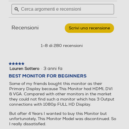
per
Cerca
Cerca
LG
Risoluzione HD
Risoluzione HD
argomenti
ϙ
argoment
-
Nuova Classe efficienza energetica
Monitor
*Supporta un refresh rate di 100Hz da
e
e
LED
HDMI. Collegandosi tramite D-Sub, supporta
recensioni
recensio
Full HD
Full HD
E
FHD
fino a 75Hz.
Recensioni
23,8"
*Le immagini sono simulate per migliorare la
Scrivi una recensione
.
24MR400-
comprensione delle funzionalità. Può differire
Questa
Angolo visuale orizzontale-
Angolo visuale orizzontale-
Nero
dall’uso effettivo.
Descrizione
azione
°
°
aprirà
1–8 di 280 recensioni
On Screen Display - OSD
una
178
178
finestra
Prenditi cura dei tuoi
modale.
occhi
★★★★★
★★★★★
Angolo visuale veritcale-°
Angolo visuale veritcale-°
·
3 anni fa
Lauren Sottero
5
Altre caratteristiche
su
BEST MONITOR FOR BEGINNERS
178
178
5
Some of my friends bought this monitor as their
stelle.
AMD FreeSync, DAS Mode, Black Stabilizer
Primary Display because This Monitor had HDMI, DVI
Ris. orizzontale-pixel
Ris. orizzontale-pixel
& VGA. Compared with other monitors in the market
Altre funzioni
they could not find such a monitor which has 3 Output
connections with 1080p FULL HD Display.
1920
1920
Matt
But after 4 Years I wanted to buy this Monitor but
Ris. verticale-pixel
Ris. verticale-pixel
unfortunately, This Monitor Model was discontinued. So
Accessori in dotazione
I really dissatisfied.