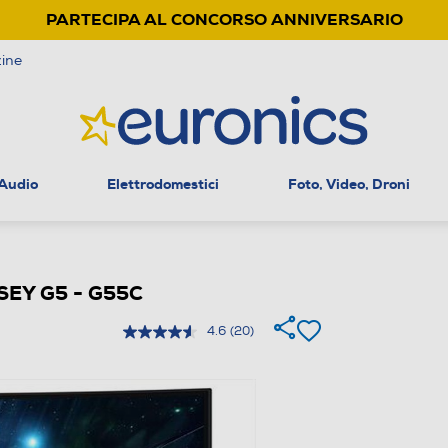
PARTECIPA AL CONCORSO ANNIVERSARIO
ine
 Audio
Elettrodomestici
Foto, Video, Droni
SEY G5 - G55C
4.6
(20)