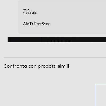
Consumo di energia in modalità HDR per 1000h 
Nuova Classe efficienza energetica
Classe efficienza energetica in modalità HDR
AMD FreeSync
Descrizione
On Screen Display - OSD
Accessori in dotazione
Confronta con prodotti simili
Norma VESA
Dimensioni - Peso
Altezza senza base-mm
Profondita' senza base-mm