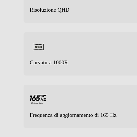
DVI
Connessione HDMI
Risoluzione QHD
Numero HDMI Totali
Tipo HDMI
LAN
Porta USB
Curvatura 1000R
Consumi
Consumo energetico-W
Consumo energia stand by-W
Consumo di energia in modalità SDR per 1000h 
Frequenza di aggiornamento di 165 Hz