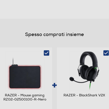
Spesso comprati insieme
178
178
2560
1440
RAZER - Mouse gaming
RAZER - BlackShark V2X
RZ02-02500100-R-Nero