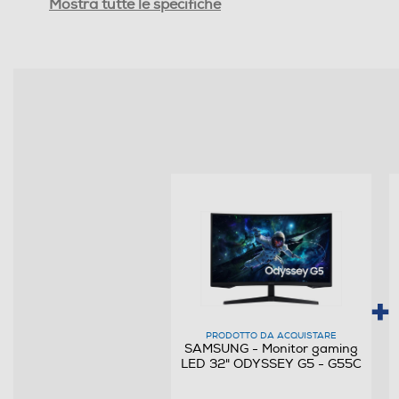
Mostra tutte le specifiche
Touchscreen
LED
Risoluzione HD
Angolo visuale orizzontale-°
Angolo visuale veritcale-°
Ris. orizzontale-pixel
Ris. verticale-pixel
Multimedia
PRODOTTO DA ACQUISTARE
SAMSUNG - Monitor gaming
Sintonizzatore DVB-T
LED 32" ODYSSEY G5 - G55C
Sintonizzatore DVB-C