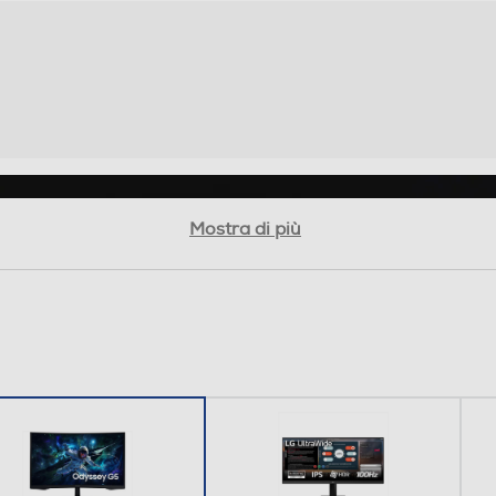
(kWh)
64
G
G
Mostra di più
AC,DisplayPort,HDMI
75 x 75
439,4
135,9