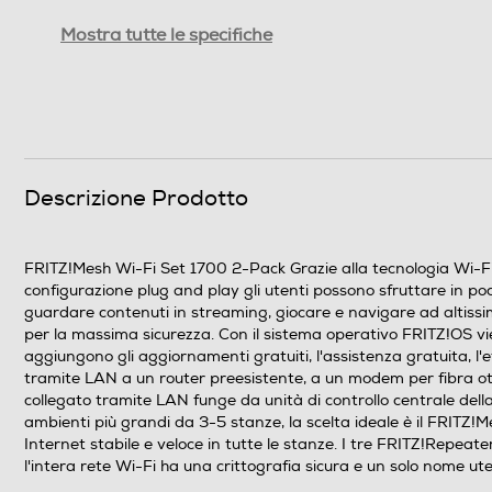
Configurazione remota
Mostra tutte le specifiche
Descrizione Prodotto
FRITZ!Mesh Wi-Fi Set 1700 2-Pack Grazie alla tecnologia Wi-Fi 
configurazione plug and play gli utenti possono sfruttare in po
guardare contenuti in streaming, giocare e navigare ad altissima
per la massima sicurezza. Con il sistema operativo FRITZ!OS vien
Altre funzioni
aggiungono gli aggiornamenti gratuiti, l'assistenza gratuita, l'e
tramite LAN a un router preesistente, a un modem per fibra otti
collegato tramite LAN funge da unità di controllo centrale dell
ambienti più grandi da 3-5 stanze, la scelta ideale è il FRITZ!
Internet stabile e veloce in tutte le stanze. I tre FRITZ!Repeate
l'intera rete Wi-Fi ha una crittografia sicura e un solo nome ut