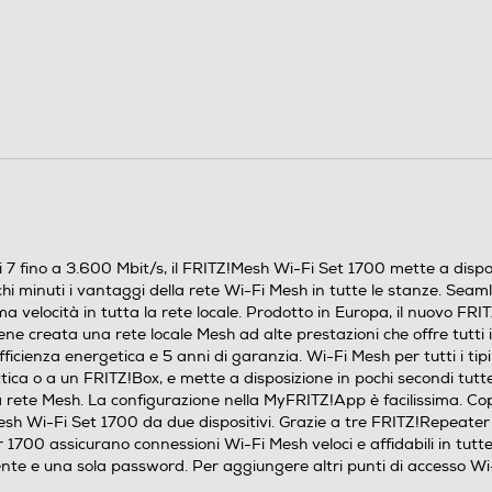
• Sistema Mesh wireless composta da 2
FRITZ!Repeater 1700 per una rete Wi-Fi ottimale
ovunque • Copertura Wi-Fi completa: confezione
da tre per 5-7 stanze e confezione da due per 5
stanze o meno • Utilizzabile con un router
preesistente, direttamente sul modem per fibra
ottica o su un FRITZ!Box • Wi-Fi 7 fino a 3.600
Mbit/s: 2.880 a 5 GHz e 688 Mbit/s a 2,4 GHz •
7 fino a 3.600 Mbit/s, il FRITZ!Mesh Wi-Fi Set 1700 mette a dispos
Beamforming per una migliore portata e velocità •
chi minuti i vantaggi della rete Wi-Fi Mesh in tutte le stanze. Sea
Wi-Fi Mesh Steering per una ricezione ottimale •
 velocità in tutta la rete locale. Prodotto in Europa, il nuovo FRIT
Rete Wi-Fi sicura con WPA3/WPA2 •
e creata una rete locale Mesh ad alte prestazioni che offre tutti i
fficienza energetica e 5 anni di garanzia. Wi-Fi Mesh per tutti i ti
Configurazione semplice e intuitiva tramite
ca o a un FRITZ!Box, e mette a disposizione in pochi secondi tutte 
MyFRITZ!App (in DE, EN, ES, FR, IT, NL, PL, SL) •
a rete Mesh. La configurazione nella MyFRITZ!App è facilissima. Co
Connessione stabile e sicura • Aggiornamenti
Mesh Wi-Fi Set 1700 da due dispositivi. Grazie a tre FRITZ!Repeater 
gratuiti senza costi nascosti • Gestione accessi
r 1700 assicurano connessioni Wi-Fi Mesh veloci e affidabili in tutt
(parental control) integrata • Porta LAN gigabit
ente e una sola password. Per aggiungere altri punti di accesso Wi-
superveloce su ogni ripetitore per il collegamento di