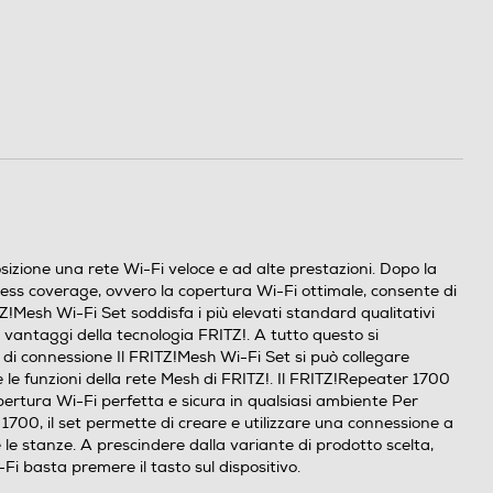
izione una rete Wi-Fi veloce e ad alte prestazioni. Dopo la
mless coverage, ovvero la copertura Wi-Fi ottimale, consente di
Z!Mesh Wi-Fi Set soddisfa i più elevati standard qualitativi
 vantaggi della tecnologia FRITZ!. A tutto questo si
pi di connessione Il FRITZ!Mesh Wi-Fi Set si può collegare
le funzioni della rete Mesh di FRITZ!. Il FRITZ!Repeater 1700
pertura Wi-Fi perfetta e sicura in qualsiasi ambiente Per
1700, il set permette di creare e utilizzare una connessione a
e le stanze. A prescindere dalla variante di prodotto scelta,
Fi basta premere il tasto sul dispositivo.