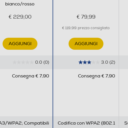
bianco/rosso
60
€ 229,00
€ 79,99
€ 119,99
prezzo consigliato
WPA3/WPA2; Compatibilità IPv6
AGGIUNGI
AGGIUNGI
0.0
(0)
3.0
(2)
0
3
.
.
1
Consegna € 7,90
Consegna € 7,90
0
0
s
s
u
u
5
5
s
s
t
t
e
e
3/WPA2; Compatibili
Codifica con WPA2 (802.1
S
l
l