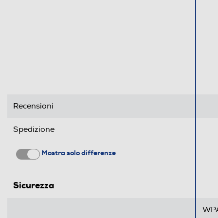
Mesi garanzia del costruttore
Sicurezza
Sicurezza
Connettività
Recensioni
Porta di Rete - Ethernet
Numero porte Ethernet
Spedizione
Powerline (PLC)
Mostra solo differenze
VoIP
Sicurezza
Bluetooth
WPA
USB