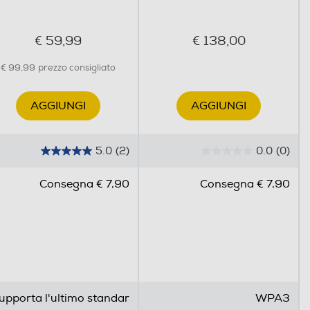
€ 59,99
€ 138,00
€ 99,99
prezzo consigliato
AGGIUNGI
AGGIUNGI
5.0
(2)
0.0
(0)
5
0
.
.
Consegna € 7,90
Consegna € 7,90
0
0
s
s
u
u
5
5
s
s
t
t
e
e
upporta l'ultimo standar
WPA3
l
l