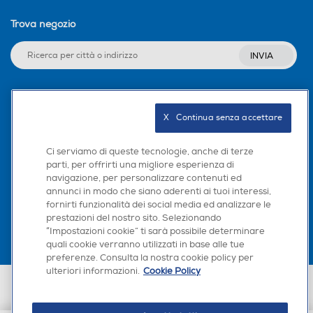
Trova negozio
INVIA
Seguici sui social
X   Continua senza accettare
Ci serviamo di queste tecnologie, anche di terze
parti, per offrirti una migliore esperienza di
navigazione, per personalizzare contenuti ed
Scarica la nostra app
annunci in modo che siano aderenti ai tuoi interessi,
fornirti funzionalità dei social media ed analizzare le
prestazioni del nostro sito. Selezionando
“Impostazioni cookie” ti sarà possibile determinare
quali cookie verranno utilizzati in base alle tue
preferenze. Consulta la nostra cookie policy per
ulteriori informazioni.
Cookie Policy
Euronics Italia SpA. Sede legale Via Montefeltro, 6/a 20156 Milano
Partita Iva, Codice Fiscale e iscrizione CCIAA Milano Monza Brianza Lodi
n. 13337170156. Codice intermediario SDI: HHBD9AK. Vendite soggette