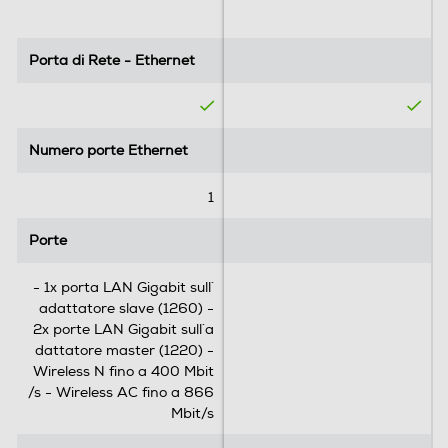
i
Porta di Rete - Ethernet
Porta di Rete - Ethernet
Numero porte Ethernet
1
Porte
Numero porte Ethernet
Numero porte Ethernet
- 1x porta LAN Gigabit sull´adattatore slave (1260) - 2x
1
porte LAN Gigabit sull´adattatore master (1220) -
Wireless N fino a 400 Mbit/s - Wireless AC fino a 866
Porte
Porte
Mbit/s
- 1x porta LAN Gigabit sull´
Powerline (PLC)
adattatore slave (1260) -
2x porte LAN Gigabit sull´a
Powerline (PLC)
dattatore master (1220) -
Wireless N fino a 400 Mbit
VoIP
/s - Wireless AC fino a 866
Mbit/s