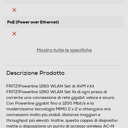
PoE (Power over Ethernet)
Configurazione remota
Mostra tutte le specifiche
Requisiti minimi sistema
Descrizione Prodotto
- Alcune funzioni del FRITZ!Powerline si possono usare
FRITZ!Powerline 1260 WLAN Set di AVM il kit
solo con un browser web che supporta HTML5 come, ad
FRITZ!Powerline 1260 WLAN Set fa di ogni presa di
esempio Firefox a partire dalla versione 17, Internet
corrente una connessione di rete gigabit veloce e sicura.
Explorer a partire dalla versione 9 o Google Chrome a
Con Powerline gigabit fino a 1200 Mbit/s e la
partire dalla versione 23. - Compatibile con adattatori
modernissima tecnologia MIMO 2 x 2 si ottengono ora
Powerline delle categorie da 1200, 500 e 200 Mbit/s e
connessioni molto più stabili, distanze maggiori e
con lo standard IEEE P1901 e HomePlug AV2, si può
throughput più elevati. Inoltre, questa coppia di dispositivi
usare insieme ad adattatori Powerline meno recenti
mette a disposizione un punto di accesso wireless AC+N