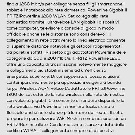
fino a 1266 Mbit/s per collegare senza fili gli smartphone, i
Altre funzioni
tablet e i notebook alla rete domestica. Powerline Gigabit Il
FRITZ!Powerline 1260 WLAN Set collega alla rete
- Powerline fino 1.200 Mbit/s ideale per applicazioni
domestica tramite l'ultraveloce LAN gibabit i dispositivi
NAS e streaming HD - Wireless fino a 866 Mbit/s
come computer, televisore o console di gioco in modo
(wireless AC) + 400 Mbit/s (wireless N), predisposto per
affidabile anche se le distanze sono considerevoli. Il
WiFi Mesh del FRITZ!Box - Plug&Play pronto per l'uso
collegamento in rete attraverso la linea elettrica consente
con qualsiasi presa di corrente, non è necessario
di superare distanze notevoli e gli ostacoli rappresentati
installarlo - Compatibile con tutti gli adattatori
da pareti e soffitti. Rispetto agli adattatori Powerline delle
Powerline d'uso comune - Massima portata e
categorie da 500 e 200 Mbit/s, il FRITZ!Powerline 1260
connessione più stabile (MIMO 2 x 2, Diversity) - 1 porta
offre una capacità di trasmissione notevolmente maggiore
e collegamenti più stabili insieme ad un'efficienza
LAN Gigabit sull´adattatore slave (1260) per la
energetica superiore. Di conseguenza, si possono usare
connessione a FRITZ!Box e Internet di TV smart, Set-
contemporaneamente più applicazioni esigenti a banda
top-Box, Blue-ray, NAS, Hi-Fi, console di gioco e altro
larga. Wireless AC+N veloce L'adattatore FRITZ!Powerline
ancora - 2 porte LAN Gigabit sull´adattatore slave
1260 del set estende la rete wireless nella rete domestica
(1220) - Gestione intelligente dell'energia e consumo
con velocità gigabit. Ciò consente di rendere disponibile la
minimo in stand-by - Presa di corrente integrata con
rete wireless via Powerline in maniera facile, sicura e
filtro di rete e 2 porte Lan Gigabit sull´adattatore
flessibile anche nelle stanze più lontane dal router. Il set è
master (1220) - Collegare altri adattatori in modo facile
preparato per utilizzare WiFi Mesh in combinazione con un
e sicuro con la pressione di un tasto
FRITZ!Box installato. Con la massima sicurezza data dalla
codifica WPA2, il collegamento semplice di dispositivi
Altre caratteristiche