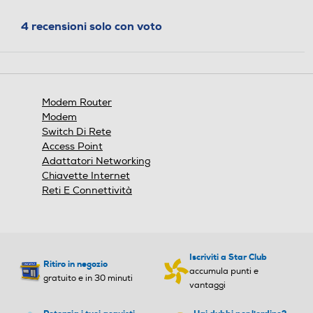
Peso-Kg
Peso-Kg
4 recensioni solo con voto
0,62
6,73
Modem Router
Modem
Switch Di Rete
Access Point
Adattatori Networking
Chiavette Internet
Reti E Connettività
Iscriviti a Star Club
Ritiro in negozio
accumula punti e
gratuito e in 30 minuti
vantaggi