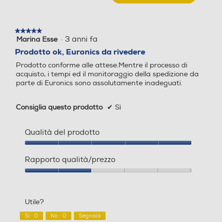
Questa
WAN-TO-LAN Throughput
WAN-TO-LAN Throughput
azione
Profondità-mm
aprirà
★★★★★
★★★★★
una
67
·
3 anni fa
Marina Esse
5
finestra
su
Prodotto ok, Euronics da rivedere
modale.
Peso-Kg
5
Prodotto conforme alle attese.Mentre il processo di
stelle.
acquisto, i tempi ed il monitoraggio della spedizione da
0,62
parte di Euronics sono assolutamente inadeguati.
Altezza-mm
Altezza-mm
Informazioni sulla sicurezza del prodotto
Consiglia questo prodotto
✔
Sì
40
Clicca qui
Qualità del prodotto
Larghezza-mm
Larghezza-mm
Qualità
del
132
Rapporto qualità/prezzo
prodotto,
5
Rapporto
Profondità-mm
Profondità-mm
su
qualità/prezzo,
5
2
Utile?
su
67
5
Sì ·
0
No ·
0
Segnala