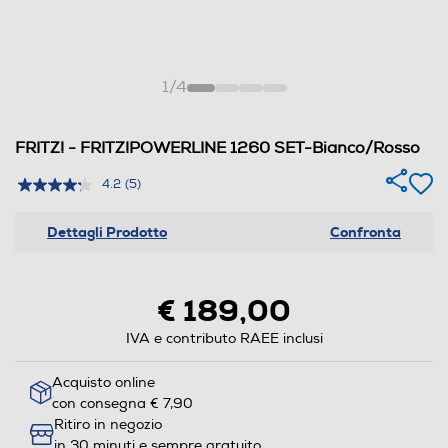
1
/
4
FRITZ! - FRITZ!POWERLINE 1260 SET-Bianco/Rosso
4.2
(5)
Dettagli Prodotto
Confronta
€ 189,00
IVA e contributo RAEE inclusi
Acquisto online
con consegna € 7,90
Ritiro in negozio
in 30 minuti e sempre gratuito