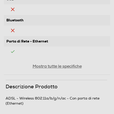
Bluetooth
Porta di Rete - Ethernet
Numero porte Ethernet
Mostra tutte le specifiche
4
Peso-Kg
Descrizione Prodotto
1
ADSL - Wireless 802.11a/b/g/n/ac - Con porta di rete
(Ethernet)
Informazioni sulla sicurezza del prodotto