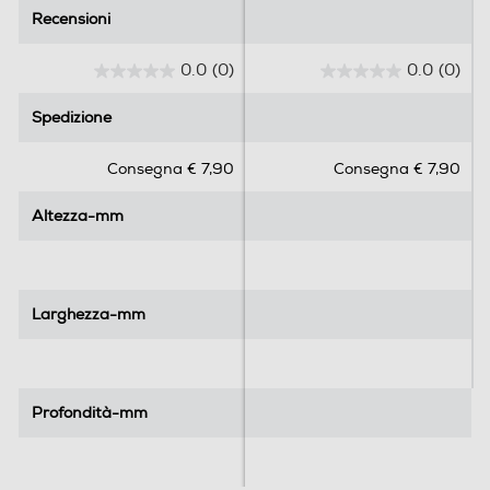
Recensioni
Recensioni
0.0
(0)
0.0
(0)
0
0
.
.
Spedizione
Spedizione
0
0
s
s
Consegna € 7,90
Consegna € 7,90
u
u
5
5
Altezza-mm
Altezza-mm
s
s
t
t
e
e
l
l
l
l
Larghezza-mm
Larghezza-mm
e
e
.
.
Profondità-mm
Profondità-mm