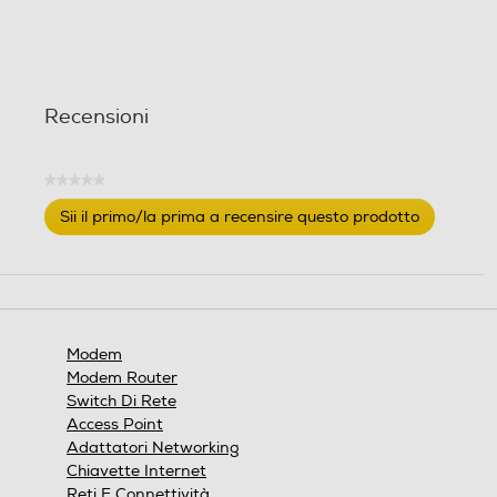
Recensioni
★★★★★
Nessuna
Sii il primo/la prima a recensire questo prodotto
valutazione
.
Questa
azione
aprirà
una
finestra
Modem
modale.
Modem Router
Switch Di Rete
Access Point
Adattatori Networking
Chiavette Internet
Reti E Connettività