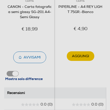
CARTA
CARTA
CANON - Carta fotografic
PIPERLINE - A4 REY LIGH
a semi glossy SG-201 A4-
T 75GR.-Bianco
Semi Glossy
€ 4,90
€ 18,99
AGGIUNGI
AVVISAMI
Mostra solo differenze
Recensioni
Recensioni
0.0
(0)
0.0
(0)
0
0