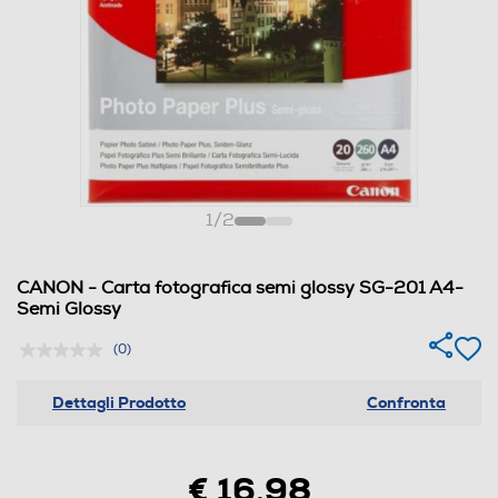
1
/
2
CANON - Carta fotografica semi glossy SG-201 A4-
Semi Glossy
(0)
Dettagli Prodotto
Confronta
€ 16,98