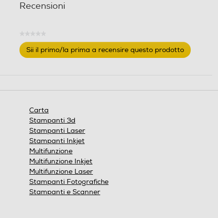
Recensioni
★★★★★
Nessuna
Sii il primo/la prima a recensire questo prodotto
valutazione
.
Questa
azione
aprirà
una
finestra
Carta
modale.
Stampanti 3d
Stampanti Laser
Stampanti Inkjet
Multifunzione
Multifunzione Inkjet
Multifunzione Laser
Stampanti Fotografiche
Stampanti e Scanner