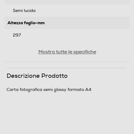
Semi lucida
Altezza foglio-mm
297
Larghezza foglio-mm
Mostra tutte le specifiche
210
Descrizione Prodotto
Informazioni sulla sicurezza del prodotto
Clicca qui
Carta fotografica semi glossy formato A4