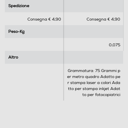
.
.
Spedizione
Spedizione
0
0
s
s
Consegna € 4,90
Consegna € 4,90
u
u
5
5
Peso-Kg
Peso-Kg
s
s
t
t
e
e
0,075
l
l
l
l
Altro
Altro
e
e
.
.
Grammatura: 75 Grammi p
er metro quadro Adatto pe
r stampa laser a colori Ada
tto per stampa inkjet Adat
to per fotocopiatrici