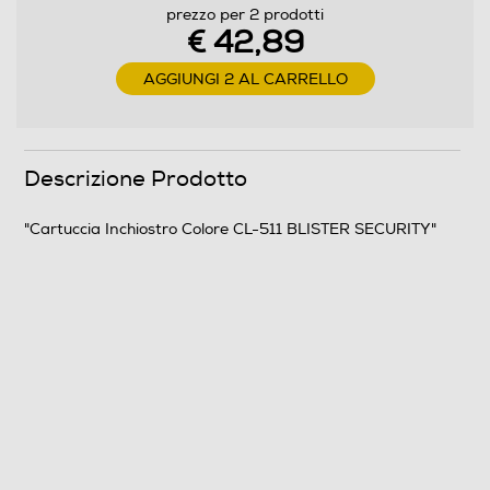
prezzo per 2 prodotti
Stampanti compatibili
€ 42,89
PIXMA MP240, MP250, MP260, MP270, MP280,
AGGIUNGI 2 AL CARRELLO
MP490, MP495, MX320, MX330, MX340, MX350,
iP2700
Descrizione Prodotto
Informazioni sulla sicurezza del prodotto
Clicca qui
"Cartuccia Inchiostro Colore CL-511 BLISTER SECURITY"