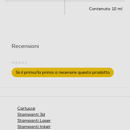
Contenuto: 12 ml
Recensioni
★★★★★
Nessuna
Sii il primo/la prima a recensire questo prodotto
valutazione
.
Questa
azione
aprirà
una
finestra
Cartucce
modale.
Stampanti 3d
Stampanti Laser
Stampanti Inkjet