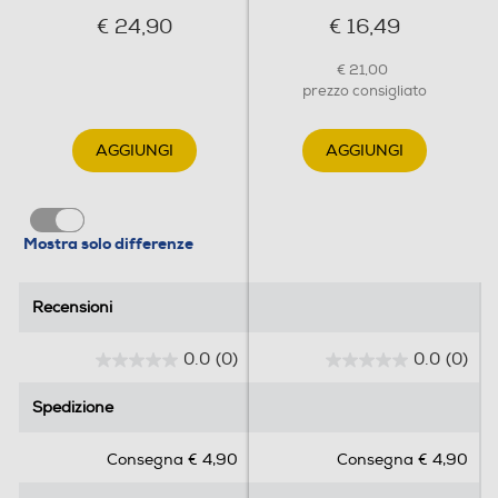
€ 24,90
€ 16,49
€ 21,00
prezzo consigliato
AGGIUNGI
AGGIUNGI
Mostra solo differenze
Recensioni
Recensioni
0.0
(0)
0.0
(0)
0
0
.
.
Spedizione
Spedizione
0
0
s
s
Consegna € 4,90
Consegna € 4,90
u
u
5
5