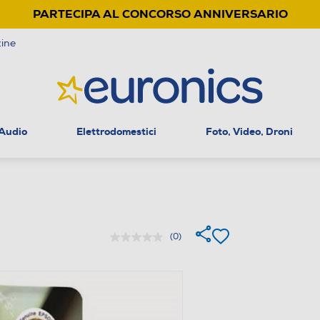
PARTECIPA AL CONCORSO ANNIVERSARIO
ine
 Audio
Elettrodomestici
Foto, Video, Droni
(0)