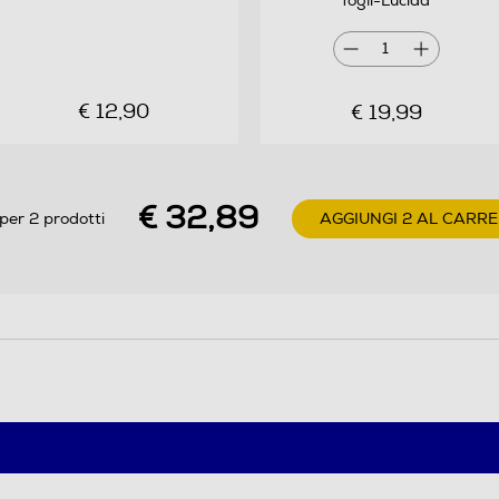
fogli-Lucida
1
€ 12,90
€ 19,99
€ 32,89
per 2 prodotti
AGGIUNGI 2 AL CARRE