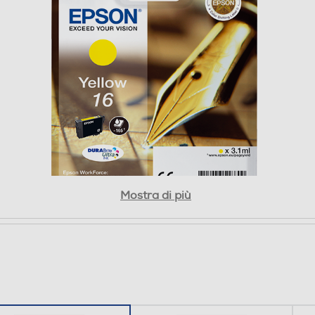
Mostra di più
 inchiostro
con le c