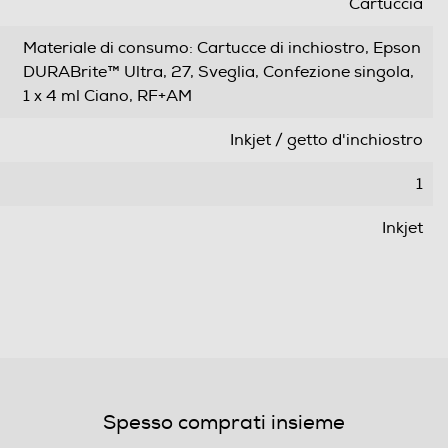
Cartuccia
Materiale di consumo: Cartucce di inchiostro, Epson
DURABrite™ Ultra, 27, Sveglia, Confezione singola,
1 x 4 ml Ciano, RF+AM
Inkjet / getto d'inchiostro
1
Inkjet
0,04
Spesso comprati insieme
WorkForce WF-3620DWF, WorkForce WF-