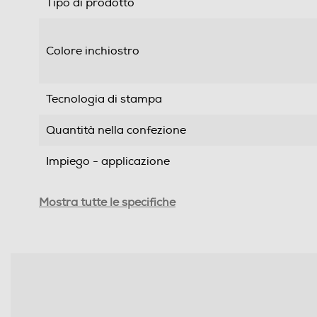
Tipo di prodotto
Colore inchiostro
Tecnologia di stampa
Quantità nella confezione
Impiego - applicazione
Dimensioni - Peso
Mostra tutte le specifiche
Peso-Kg
Compatibilità