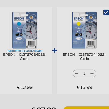
3640DTWF, WorkForce WF-7110DTW, WorkForce
WF-7620DTWF, WorkForce WF-7610DWF
- Serie 27 Sveglia - Capacità totale serbatoio: 4 ml
- Confezione blister RS (con dispositivo
antitaccheggio AM+RF)
PRODOTTO DA ACQUISTARE
EPSON - C13T27024022-
EPSON - C13T27044022-
Ciano
Giallo
1
€ 13,99
€ 13,99