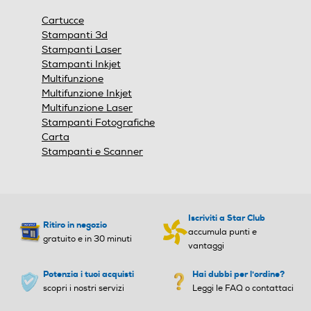
una
finestra
Cartucce
modale.
Stampanti 3d
Stampanti Laser
Stampanti Inkjet
Multifunzione
Multifunzione Inkjet
Multifunzione Laser
Stampanti Fotografiche
Carta
Stampanti e Scanner
Iscriviti a Star Club
Ritiro in negozio
accumula punti e
gratuito e in 30 minuti
vantaggi
Potenzia i tuoi acquisti
Hai dubbi per l'ordine?
scopri i nostri servizi
Leggi le FAQ o contattaci