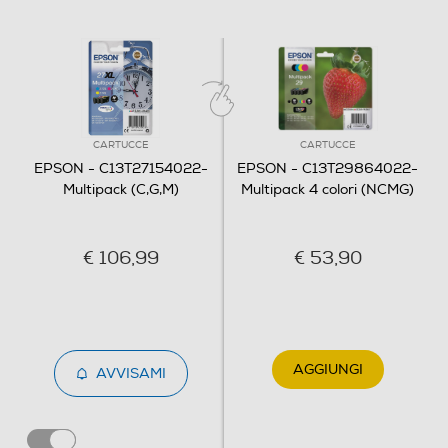
CARTUCCE
CARTUCCE
EPSON - C13T27154022-
EPSON - C13T29864022-
Multipack (C,G,M)
Multipack 4 colori (NCMG)
€ 106,99
€ 53,90
AGGIUNGI
AVVISAMI