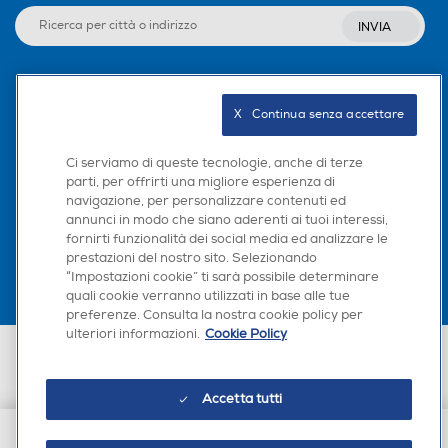
INVIA
Seguici sui social
X   Continua senza accettare
Ci serviamo di queste tecnologie, anche di terze
parti, per offrirti una migliore esperienza di
navigazione, per personalizzare contenuti ed
Scarica la nostra app
annunci in modo che siano aderenti ai tuoi interessi,
fornirti funzionalità dei social media ed analizzare le
prestazioni del nostro sito. Selezionando
“Impostazioni cookie” ti sarà possibile determinare
quali cookie verranno utilizzati in base alle tue
preferenze. Consulta la nostra cookie policy per
ulteriori informazioni.
Cookie Policy
Euronics Italia SpA. Sede legale Via Montefeltro, 6/a 20156 Milano
Partita Iva, Codice Fiscale e iscrizione CCIAA Milano Monza Brianza Lodi
n. 13337170156. Codice intermediario SDI: HHBD9AK. Vendite soggette
Accetta tutti
agli Artt. 45 e ss del Codice del Consumo in tema di Diritti dei
Consumatori.