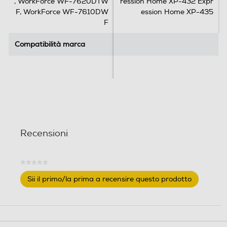
, WorkForce WF-7620DTW
ression Home XP-432 Expr
F, WorkForce WF-7610DW
ession Home XP-435
F
Compatibilità marca
Compatibilità marca
Recensioni
★★★★★
Nessuna
Sii il primo/la prima a recensire questo prodotto
valutazione
.
Questa
azione
aprirà