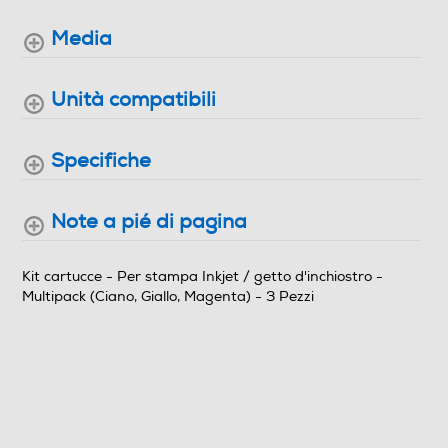
Compatibilità
Media
Stampanti compatibili
WorkForce WF-3620DWF, WorkForce WF-3640DTWF,
Unità compatibili
WorkForce WF-7110DTW, WorkForce WF-7620DTWF,
WorkForce WF-7610DWF
Specifiche
Informazioni sulla sicurezza del prodotto
Note a pié di pagina
Clicca qui
Kit cartucce - Per stampa Inkjet / getto d'inchiostro -
Multipack (Ciano, Giallo, Magenta) - 3 Pezzi