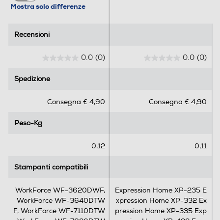
Mostra solo differenze
Recensioni
Recensioni
0.0
(0)
0.0
(0)
0
0
.
.
Spedizione
Spedizione
0
0
s
s
Consegna € 4,90
Consegna € 4,90
u
u
5
5
Peso-Kg
Peso-Kg
s
s
t
t
e
e
0,12
0,11
l
l
l
l
Stampanti compatibili
Stampanti compatibili
e
e
.
.
WorkForce WF-3620DWF,
Expression Home XP-235 E
WorkForce WF-3640DTW
xpression Home XP-332 Ex
F, WorkForce WF-7110DTW
pression Home XP-335 Exp