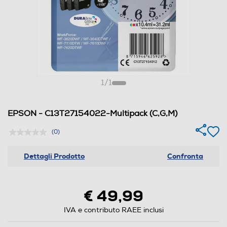
1
/
1
EPSON - C13T27154022-Multipack (C,G,M)
(0)
Dettagli Prodotto
Confronta
€ 49,99
IVA e contributo RAEE inclusi