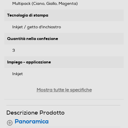
Multipack (Ciano, Giallo, Magenta)
Tecnologia di stampa
Inkjet / getto d'inchiostro
Quantità nella confezione
3
Impiego - applicazione
Inkjet
Dimensioni - Peso
Mostra tutte le specifiche
Peso-Kg
Descrizione Prodotto
0,12
Panoramica