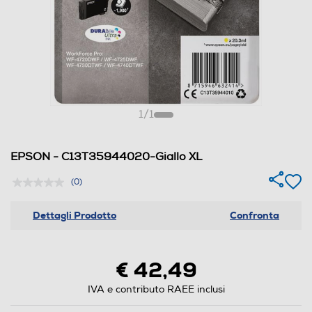
1
/
1
EPSON - C13T35944020-Giallo XL
(0)
Dettagli Prodotto
Confronta
€ 42,49
IVA e contributo RAEE inclusi