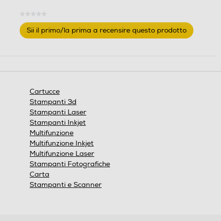
★★★★★
Nessuna
Sii il primo/la prima a recensire questo prodotto
valutazione
.
Questa
azione
aprirà
una
finestra
Cartucce
modale.
Stampanti 3d
Stampanti Laser
Stampanti Inkjet
Multifunzione
Multifunzione Inkjet
Multifunzione Laser
Stampanti Fotografiche
Carta
Stampanti e Scanner