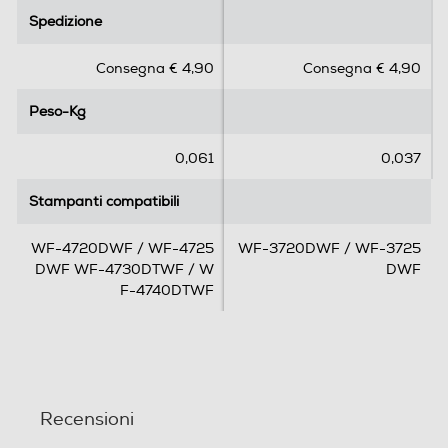
.
.
Spedizione
Spedizione
0
0
s
s
Consegna € 4,90
Consegna € 4,90
u
u
5
5
Peso-Kg
Peso-Kg
s
s
t
t
e
e
0,061
0,037
l
l
l
l
Stampanti compatibili
Stampanti compatibili
e
e
.
.
WF-4720DWF / WF-4725
WF-3720DWF / WF-3725
DWF WF-4730DTWF / W
DWF
F-4740DTWF
Recensioni