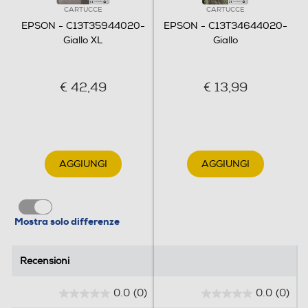
CARTUCCE
CARTUCCE
EPSON - C13T35944020-
EPSON - C13T34644020-
Giallo XL
Giallo
€ 42,49
€ 13,99
AGGIUNGI
AGGIUNGI
Mostra solo differenze
Recensioni
Recensioni
0.0
(0)
0.0
(0)
0
0