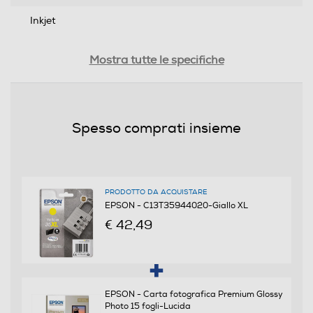
Inkjet
Descrizione marketing
Mostra tutte le specifiche
Cartucce di inchiostro, DURABrite™ Ultra, 35, Lucchetto,
Confezione singola, 1 x 20,3 ml Giallo XL, RF+AM
Spesso comprati insieme
Dimensioni - Peso
Peso-Kg
0,061
PRODOTTO DA ACQUISTARE
EPSON - C13T35944020-Giallo XL
€ 42,49
Compatibilità
Stampanti compatibili
WF-4720DWF / WF-4725DWF WF-4730DTWF / WF-
EPSON - Carta fotografica Premium Glossy
4740DTWF
Photo 15 fogli-Lucida