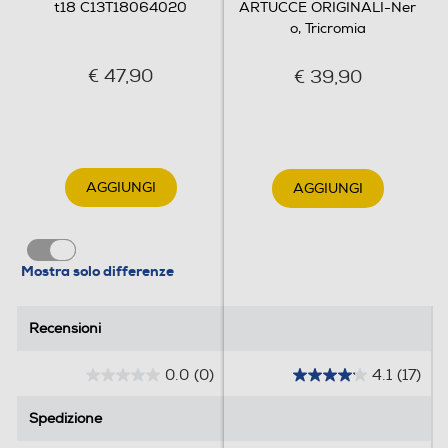
t18 C13T18064020
ARTUCCE ORIGINALI-Ner
o, Tricromia
€ 47,90
€ 39,90
AGGIUNGI
AGGIUNGI
Mostra solo differenze
Recensioni
Recensioni
0.0
(0)
4.1
(17)
0
4
.
.
Spedizione
Spedizione
0
1