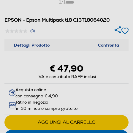
1
/
1
EPSON - Epson Multipack t18 C13T18064020
(0)
Dettagli Prodotto
Confronta
€ 47,90
IVA e contributo RAEE inclusi
Acquisto online
con consegna € 4,90
Ritiro in negozio
in 30 minuti e sempre gratuito
AGGIUNGI AL CARRELLO