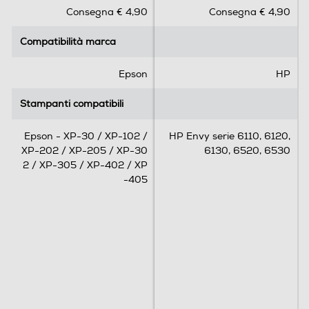
s
s
Consegna € 4,90
Consegna € 4,90
u
u
5
5
Compatibilità marca
Compatibilità marca
s
s
t
t
e
e
Epson
HP
l
l
l
l
Stampanti compatibili
Stampanti compatibili
e
e
.
.
Epson - XP-30 / XP-102 /
HP Envy serie 6110, 6120,
1
XP-202 / XP-205 / XP-30
6130, 6520, 6530
7
2 / XP-305 / XP-402 / XP
r
-405
e
c
e
n
s
i
o
n
i