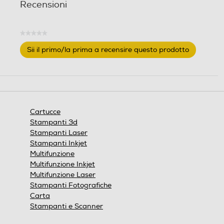
Recensioni
Epson
★★★★★
Marca compatibile
Marca compatibile
Nessuna
Sii il primo/la prima a recensire questo prodotto
valutazione
.
Epson
Questa
azione
aprirà
una
finestra
Cartucce
modale.
Stampanti 3d
Stampanti Laser
Stampanti Inkjet
Multifunzione
Multifunzione Inkjet
Multifunzione Laser
Stampanti Fotografiche
Carta
Stampanti e Scanner