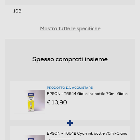
163
Larghezza-mm
Mostra tutte le specifiche
57
Profondità-mm
Spesso comprati insieme
57
Peso-Kg
0,105
PRODOTTO DA ACQUISTARE
EPSON - T6644 Giallo ink bottle 70ml-Giallo
€ 10,90
Compatibilità
Stampanti compatibili
Epson L300, EcoTank L555, EcoTank L355, ET-2500, ET-
EPSON - T6642 Cyan ink bottle 70ml-Ciano
2550, ET-2600, ET-2650, ET-4500, ET-14000