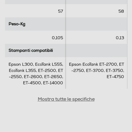
57
58
Peso-Kg
Peso-Kg
0,105
0,13
Stampanti compatibili
Stampanti compatibili
Epson L300, EcoTank L555,
Epson EcoTank ET-2700, ET
EcoTank L355, ET-2500, ET
-2750, ET-3700, ET-3750,
-2550, ET-2600, ET-2650,
ET-4750
ET-4500, ET-14000
Altro
Altro
Mostra tutte le specifiche
Flacone inchiostro giallo 70
Flacone inchiostro giallo 70
ml
ml
Compatibilità marca
Compatibilità marca