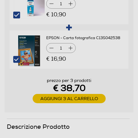
1
Altro
€ 10,90
Flacone inchiostro giallo 70ml
EPSON - Carta fotografica C13S042538
Informazioni sulla sicurezza del prodotto
1
Clicca qui
€ 16,90
prezzo per 3 prodotti
€ 38,70
AGGIUNGI 3 AL CARRELLO
Descrizione Prodotto