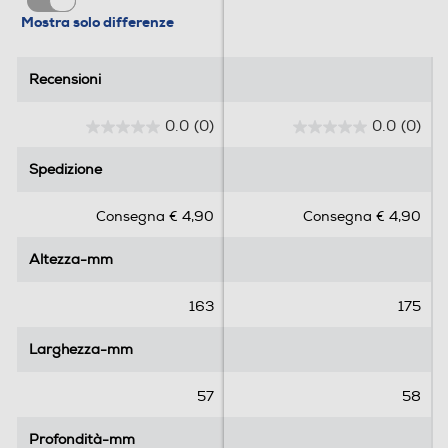
Mostra solo differenze
Recensioni
Recensioni
0.0
(0)
0.0
(0)
0
0
.
.
Spedizione
Spedizione
0
0
s
s
Consegna € 4,90
Consegna € 4,90
u
u
5
5
Altezza-mm
Altezza-mm
s
s
t
t
e
e
163
175
l
l
l
l
Larghezza-mm
Larghezza-mm
e
e
.
.
57
58
Profondità-mm
Profondità-mm