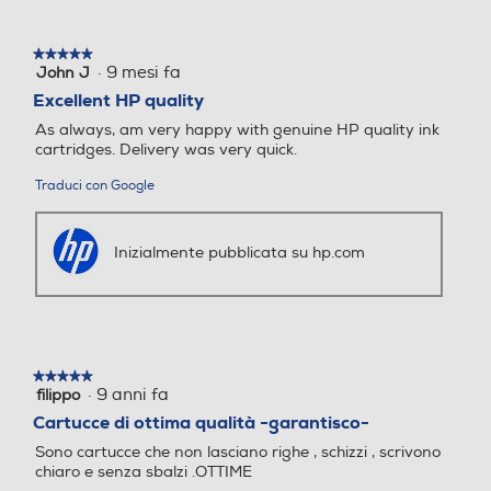
Overall:
(11 reviews)
★★★★★
★★★★★
·
9 mesi fa
John J
5
su
Excellent HP quality
5
As always, am very happy with genuine HP quality ink
stelle.
ottimo acquisto
cartridges. Delivery was very quick.
fux61
:
ottimo funziona bene
Traduci con Google
Il Top.
Inizialmente pubblicata su hp.com
Salvotto
:
Comprato circa 20 giorni addietro.
Ottimo prodotto, consegna celere. Processo di
acquisto superfacile.
★★★★★
★★★★★
·
9 anni fa
filippo
5
su
Cartucce di ottima qualità -garantisco-
Ottimo prodotto
5
Sono cartucce che non lasciano righe , schizzi , scrivono
stelle.
salvatore
:
Ottimo prodotto
chiaro e senza sbalzi .OTTIME