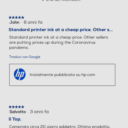
una
finestra
modale.
★★★★★
★★★★★
·
6 anni fa
John
5
Altro
Altro
Tu fai del tuo meglio. E
su
Standard printer ink at a cheap price. Other s...
5
Standard printer ink at a cheap price. Other sellers
anche noi.
stelle.
Rendimento medio cartucci
are putting prices up during the Coronavirus
a: ~160 Nero, ~120 Tricromi
pandemic.
Con l'inchiostro originale HP non dovrai
a
rinunciare alla produttività.
Traduci con Google
Inizialmente pubblicata su hp.com
★★★★★
★★★★★
·
3 anni fa
Salvotto
5
su
Il Top.
5
Comprato circa 20 giorni addietro. Ottimo prodotto,
stelle.