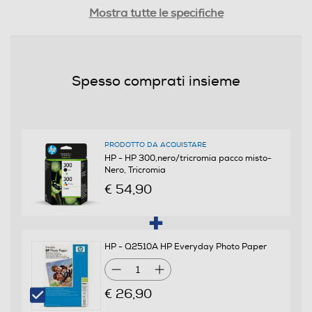
Dimensioni - Peso
Mostra tutte le specifiche
Altezza-mm
205
Spesso comprati insieme
Larghezza-mm
138
PRODOTTO DA ACQUISTARE
Profondità-mm
HP - HP 300,nero/tricromia pacco misto-
Nero, Tricromia
44
€ 54,90
Peso-Kg
0,15
HP - Q2510A HP Everyday Photo Paper
1
Compatibilità
€ 26,90
Compatibilità marca