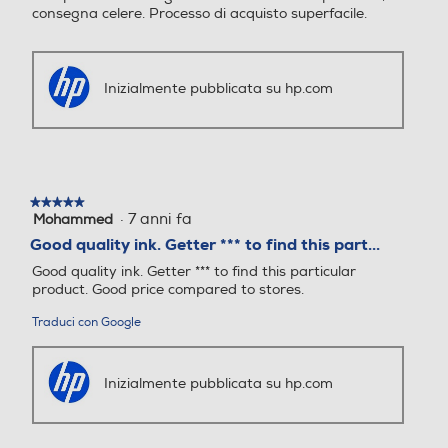
consegna celere. Processo di acquisto superfacile.
Inizialmente pubblicata su hp.com
Salvaguarda i documenti
★★★★★
★★★★★
·
7 anni fa
Mohammed
5
importanti e fai rivivere i
su
Good quality ink. Getter *** to find this part...
5
ricordi
Good quality ink. Getter *** to find this particular
stelle.
product. Good price compared to stores.
Scegli l'inchiostro originale HP per stampare
Traduci con Google
documenti nitidi e dare vita ai tuoi ricordi più
preziosi con colori intensi.
Inizialmente pubblicata su hp.com
Valutazioni e analisi
(11)
Visualizza tutto