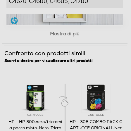
C4670, C4680, C4685, C4780
Video Player
Mostra di più
Confronta con prodotti simili
Scorri a destra per visualizzare altri prodotti
00:00
|
00:00
0:36
CARTUCCE
CARTUCCE
HP - HP 300,nero/tricromi
HP - 308 COMBO PACK C
a pacco misto-Nero, Tricro
ARTUCCE ORIGINALI-Ner