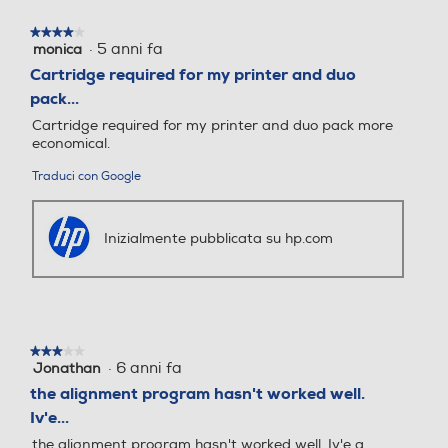
★★★★★
★★★★★
·
5 anni fa
monica
4
su
Cartridge required for my printer and duo
5
pack...
stelle.
Cartridge required for my printer and duo pack more
economical.
Traduci con Google
Inizialmente pubblicata su hp.com
★★★★★
★★★★★
·
6 anni fa
Jonathan
3
su
the alignment program hasn't worked well.
5
Iv'e...
stelle.
the alignment program hasn't worked well. Iv'e a