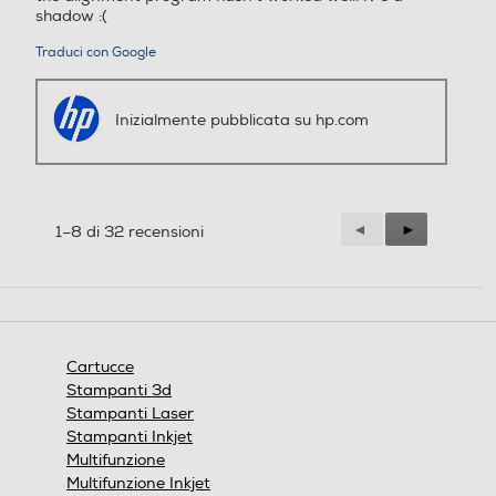
shadow :(
Traduci con Google
Inizialmente pubblicata su hp.com
Precedente
◄
Successiva
►
1–8 di 32 recensioni
Reviews
Reviews
Cartucce
Stampanti 3d
Stampanti Laser
Stampanti Inkjet
Multifunzione
Multifunzione Inkjet