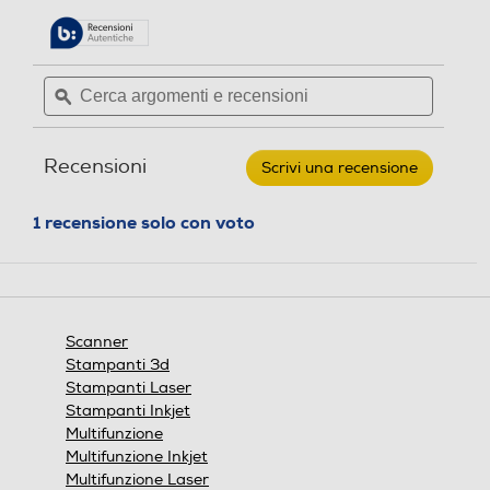
porterà
i
22
su
alla
5
pagina
stelle.
Larghezza-mm
delle
Leggi
Cerca
Cerca
recensioni.
recensioni
argomenti
ϙ
argoment
257
per
e
e
IRIS
-
recensioni
recensio
Profondità-mm
IRISCANBOOK
Recensioni
Scrivi una recensione
.
5-
bianco
Questa
35
azione
1 recensione solo con voto
aprirà
una
Informazioni sulla sicurezza del prodotto
finestra
modale.
Clicca qui
Scanner
Stampanti 3d
Stampanti Laser
Stampanti Inkjet
Multifunzione
Multifunzione Inkjet
Multifunzione Laser