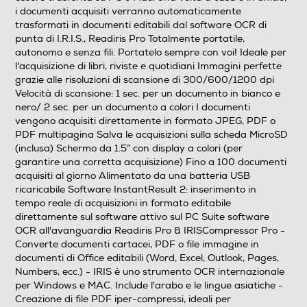
i documenti acquisiti verranno automaticamente
trasformati in documenti editabili dal software OCR di
punta di I.R.I.S., Readiris Pro Totalmente portatile,
Porta USB
autonomo e senza fili. Portatelo sempre con voi! Ideale per
l'acquisizione di libri, riviste e quotidiani Immagini perfette
grazie alle risoluzioni di scansione di 300/600/1200 dpi
Velocità di scansione: 1 sec. per un documento in bianco e
Firewire
nero/ 2 sec. per un documento a colori I documenti
vengono acquisiti direttamente in formato JPEG, PDF o
PDF multipagina Salva le acquisizioni sulla scheda MicroSD
(inclusa) Schermo da 1.5” con display a colori (per
Bluetooth
garantire una corretta acquisizione) Fino a 100 documenti
acquisiti al giorno Alimentato da una batteria USB
ricaricabile Software InstantResult 2: inserimento in
tempo reale di acquisizioni in formato editabile
direttamente sul software attivo sul PC Suite software
ISCSI
OCR all'avanguardia Readiris Pro & IRISCompressor Pro -
Converte documenti cartacei, PDF o file immagine in
documenti di Office editabili (Word, Excel, Outlook, Pages,
Numbers, ecc.) - IRIS è uno strumento OCR internazionale
Software in dotazione
per Windows e MAC. Include l'arabo e le lingue asiatiche -
Creazione di file PDF iper-compressi, ideali per
Software Readiris Pro & IRISCompressor Pro per Pc e