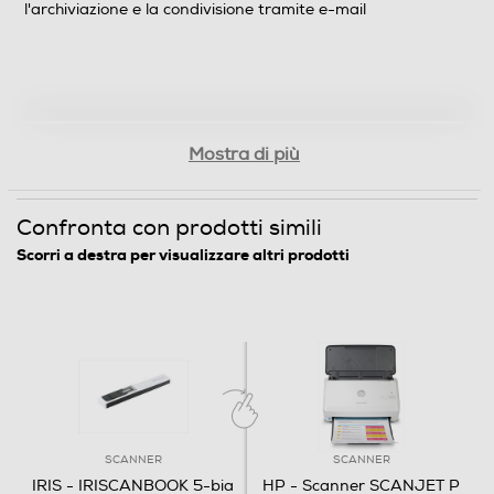
l'archiviazione e la condivisione tramite e-mail
Mac (tramite download dal sito del produttore)
Sistema operativo
- Windows - Mac OS
Requisiti minimi sistema
Mostra di più
Per computer: Porta scheda MicroSD/SD (non
obbligatoria) Almeno una porta USB libera Non richiede
Confronta con prodotti simili
l'installazione di alcun driver! Suite software per
Scorri a destra per visualizzare altri prodotti
Windows: Microsoft Windows 10, 8, 7 512 MB di RAM
(consigliato 1GB) 300MB di spazio libero su disco Suite
software per Mac OS: Mac: OS X10.10 o 10.9 e versioni
successive (le versioni precedenti non sono supportate)
Minimo 300MB di spazio libero su disco. 512 MB di RAM
(consigliato 1GB)
Accessori in dotazione
SCANNER
SCANNER
Software Readiris Pro & IRISCompressor Pro per PC e
IRIS - IRISCANBOOK 5-bia
HP - Scanner SCANJET P