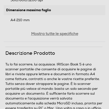
300/600/1200 dpi
Dimensione massima foglio
A4 210 mm
Scanner con adattore film/diapositive
Mostra tutte le specifiche
Velocità di scansione
Descrizione Prodotto
Velocità di scansione per documenti A4: - Alta
Tu lo fai scorrere, lui acquisisce. IRIScan Book 5 è uno
risoluzione a colori: 4 secondi - Alta risoluzione in bianco
scanner portatile che consente di acquisire le pagine di
e nero: 3 secondi - Bassa risoluzione a colori: 2 secondi -
libri e riviste oppure lettere e documenti in formato A4
Bassa risoluzione in bianco e nero: 1 secondo
come fatture, contratti o anche le vostre ricette preferite.
Tutto senza dover strappare le pagine. È lo scanner
Caricatore documenti
portatile più veloce al mondo: basta un solo secondo per
acquisire un documento. È sufficiente farlo scorrere sul
documento e l'acquisizione verrà salvata
automaticamente sulla scheda MicroSD inclusa, pronta per
Adattatore lucidi
essere trasferita su PC o Mac. Una volta a casa o in ufficio,