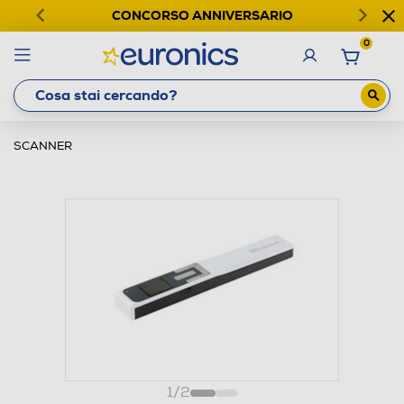
CONCORSO ANNIVERSARIO
0
SCANNER
1
/
2