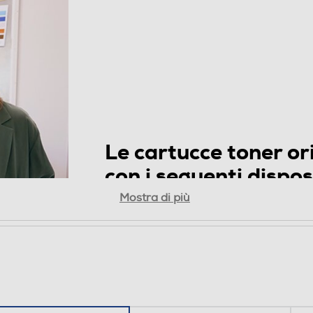
Le cartucce toner or
con i seguenti disposi
HP LaserJet Pro:
M252, M274, M
Mostra di più