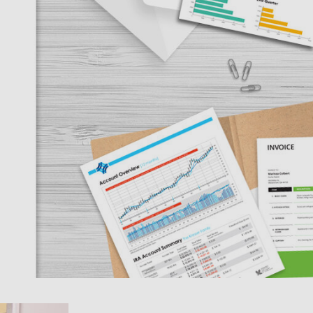
HP
HP
Stampanti a colori HP LaserJet Pro M252;
Prodotto multifunzione HP Color Laserjet Pro M277