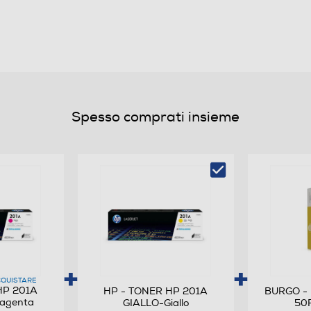
1400
Ideale per la produzione di più stampe a colori di
qualità professionale e in bianco e nero, alla
velocità per cui la vostra stampante è stata
progettata. Cartuccia Toner originale ciano
LaserJet HP 201A con JetIntelligence offrite al
Spesso comprati insieme
vostro business più pagine di qualità
professionale1, prestazioni di stampa di picco e
maggiore protezione grazie alla tecnologia
antifrode; garanzie che la concorrenza
semplicemente non può eguagliare. Stampate
ancora più pagine. Riduzione dei costi con le opzioni
ad alto rendimento e la tecnologia di
massimizzazione della pagina. Previsione costante
dei livelli di toner con indicatori più affidabili per
garantire più stampe possibile con la cartuccia.
QUISTARE
HP 201A
HP - TONER HP 201A
BURGO - 
Stampate a velocità elevate senza sacrificare la
agenta
GIALLO-Giallo
50F
qualità. Stampate un numero ancora più grande di