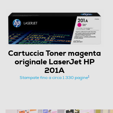
Compatibilità marca
Marca compatibile
Stampanti compatibili
Informazioni sulla sicurezza del prodotto
Cartuccia Toner magenta
Clicca qui
originale LaserJet HP
201A
1
Stampate fino a circa 1.330 pagine