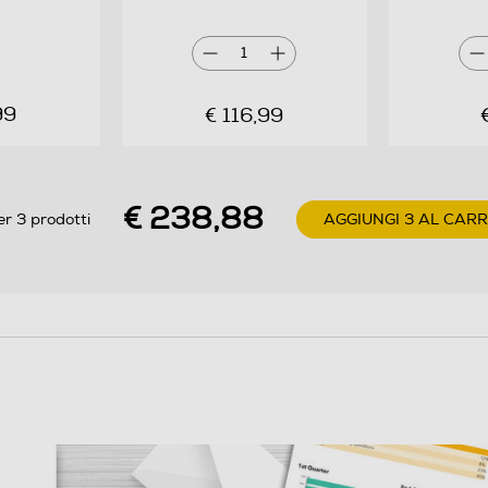
documenti di elevata qualità che ci si aspetta da HP.
Il toner ColorSphere è progettato appositamente
1
per soddisfare le prestazioni ad alta velocità della
stampante grazie al suo basso punto di fusione,
99
€ 116,99
con
€ 238,88
er 3 prodotti
AGGIUNGI 3 AL CAR
96
363
111
0,75