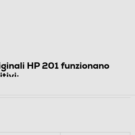
iginali HP 201 funzionano
tivi:
277