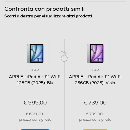
Capacità RAM in GB
Confronta con prodotti simili
8
Scorri a destra per visualizzare altri prodotti
Hard disk
Capacità memoria interna-GB
128
Memoria espandibile
IPAD
IPAD
APPLE - iPad Air 11" Wi-Fi
APPLE - iPad Air 11" Wi-Fi
128GB (2025)-Blu
256GB (2025)-Viola
Display
€ 599,00
€ 739,00
Dimensione schermo (pollici)
€ 609,00
€ 739,00
11
prezzo consigliato
prezzo consigliato