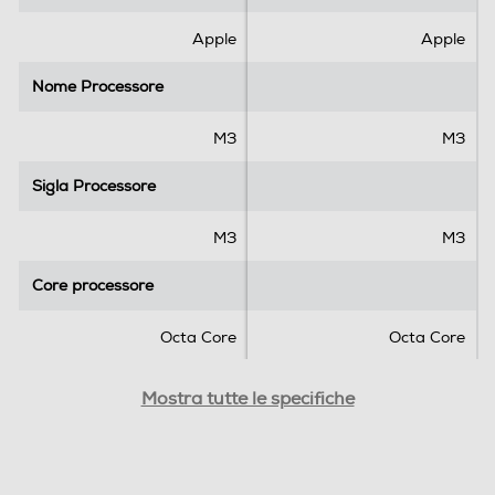
e
e
.
.
Apple
Apple
Connettività
Nome Processore
Nome Processore
Modulo G - UMTS
M3
M3
Sigla Processore
Sigla Processore
Formato Slot SIM
M3
M3
Senza slot SIM
Core processore
Core processore
Funzione chiamata
Octa Core
Octa Core
Wireless
Capacità RAM in GB
Capacità RAM in GB
Mostra tutte le specifiche
8
8
Protocollo Wi-fi
Capacità memoria interna
Capacità memoria interna