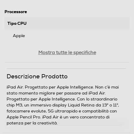
Processore
Tipo CPU
Apple
Nome Processore
Mostra tutte le specifiche
M3
Sigla Processore
Descrizione Prodotto
M3
iPad Air. Progettato per Apple Intelligence. Non c’è mai
stato momento migliore per passare ad iPad Air.
Core processore
Progettato per Apple Intelligence. Con lo straordinario
chip M3, un immersivo display Liquid Retina da 13" o 11",
Octa Core
fotocamere evolute, 5G ultrarapido e compatibilità con
Apple Pencil Pro. iPad Air è un vero concentrato di
potenza per la creatività.
Memoria RAM