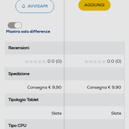
Ris. orizzontale-pixel
AGGIUNGI
AVVISAMI
2360
Ris. verticale-pixel
Mostra solo differenze
1640
Rapporto formato
Recensioni
Recensioni
4:3
0.0
(0)
0.0
(0)
0
0
.
.
Tipo di monitor
Spedizione
Spedizione
0
0
s
s
Monitor LED
Consegna € 9,90
Consegna € 9,90
u
u
Tecnologia schermo
5
5
Tipologia Tablet
Tipologia Tablet
s
s
Tecnologia IPS
t
t
e
e
Slate
Slate
Touchscreen
l
l
l
l
Tipo CPU
Tipo CPU