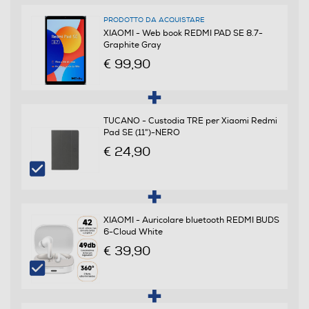
8,7
PRODOTTO DA ACQUISTARE
Ris. orizzontale-pixel
XIAOMI - Web book REDMI PAD SE 8.7-
Graphite Gray
1340
€ 99,90
Ris. verticale-pixel
800
TUCANO - Custodia TRE per Xiaomi Redmi
Pad SE (11")-NERO
Rapporto formato
€ 24,90
Schermo 5:3 (15:9)
Tipo di monitor
XIAOMI - Auricolare bluetooth REDMI BUDS
LCD
6-Cloud White
€ 39,90
Touchscreen