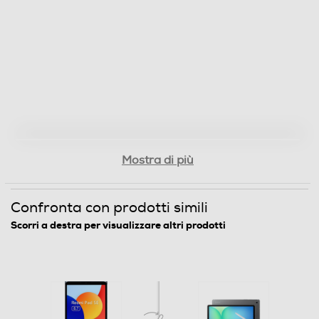
Megapixel fotocamera posteriore
8
Fotocamera digitale
MegaPixel totali
5
Mostra di più
Navigazione
Confronta con prodotti simili
Scorri a destra per visualizzare altri prodotti
GPS
Sistema Operativo - Software