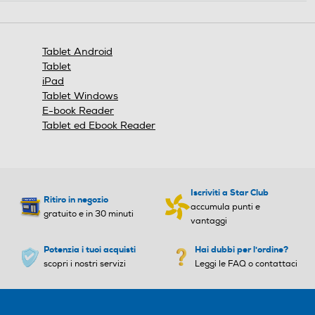
azione
Dimensione schermo (pollic
Dimensione schermo (pollic
aprirà
i)
i)
una
finestra
Tablet Android
modale.
8,7
10,9
Tablet
iPad
Ris. orizzontale-pixel
Ris. orizzontale-pixel
Tablet Windows
E-book Reader
1340
2304
Tablet ed Ebook Reader
Ris. verticale-pixel
Ris. verticale-pixel
800
1440
Iscriviti a Star Club
Ritiro in negozio
accumula punti e
gratuito e in 30 minuti
Rapporto formato
Rapporto formato
vantaggi
Potenzia i tuoi acquisti
Schermo 5:3 (15:9)
Hai dubbi per l'ordine?
16:10
scopri i nostri servizi
Leggi le FAQ o contattaci
Tipo di monitor
Tipo di monitor
LCD
LCD