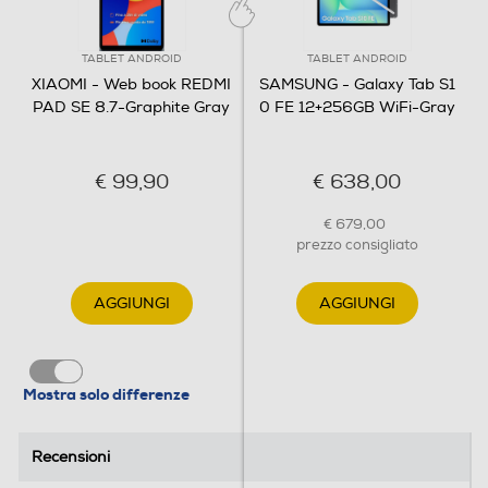
Sistema operativo
Android
TABLET ANDROID
TABLET ANDROID
XIAOMI - Web book REDMI
SAMSUNG - Galaxy Tab S1
Descrizione Sitema Operativo
PAD SE 8.7-Graphite Gray
0 FE 12+256GB WiFi-Gray
Xiaomi HyperOS, Android U
€ 99,90
€ 638,00
Certificato Play Store
€ 679,00
prezzo consigliato
Dimensioni - Peso
AGGIUNGI
AGGIUNGI
Altezza-mm
210
Mostra solo differenze
Larghezza-mm
Recensioni
Recensioni
125