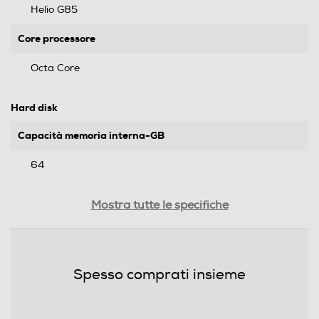
Helio G85
Core processore
Octa Core
Hard disk
Capacità memoria interna-GB
64
Memoria espandibile
Mostra tutte le specifiche
Display
Spesso comprati insieme
Dimensione schermo (pollici)