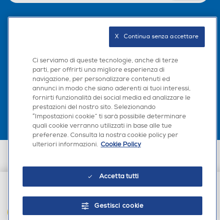
Protocollo Wi-fi
Protocollo Wi-fi
Seguici sui social
X   Continua senza accettare
802.11a/b/g/n/ac
802.11 ax
Ci serviamo di queste tecnologie, anche di terze
Bluetooth
Bluetooth
parti, per offrirti una migliore esperienza di
navigazione, per personalizzare contenuti ed
Scarica la nostra app
Bluetooth 5.3
Bluetooth 5.3
annunci in modo che siano aderenti ai tuoi interessi,
fornirti funzionalità dei social media ed analizzare le
prestazioni del nostro sito. Selezionando
Tecnologia NFC
Tecnologia NFC
“Impostazioni cookie” ti sarà possibile determinare
quali cookie verranno utilizzati in base alle tue
preferenze. Consulta la nostra cookie policy per
ulteriori informazioni.
Cookie Policy
Euronics Italia SpA. Sede legale Via Montefeltro, 6/a 20156 Milano
Funzione chiamata
Funzione chiamata
Partita Iva, Codice Fiscale e iscrizione CCIAA Milano Monza Brianza Lodi
n. 13337170156. Codice intermediario SDI: HHBD9AK. Vendite soggette
Accetta tutti
agli Artt. 45 e ss del Codice del Consumo in tema di Diritti dei
Consumatori.
€ 99,90
Tipo Wi-Fi
Tipo Wi-Fi
Gestisci cookie
AGGIUNGI AL CARRELLO