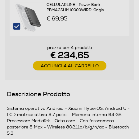
CELLULARLINE - Power Bank
Connettività
PBMAGSLIM10000WIRD-Grigio
€ 69,95
Modulo G - UMTS
Formato Slot SIM
prezzo per 4 prodotti
€ 234,65
Senza slot SIM
AGGIUNGI 4 AL CARRELLO
Wireless
Descrizione Prodotto
Protocollo Wi-fi
Sistema operativo Android - Xiaomi HyperOS, Android U -
802.11a/b/g/n/ac
LCD matrice attiva 8,7 pollici - Memoria interna 64 GB -
Processore MediaTek - Octa core - Con fotocamera
Bluetooth
posteriore 8 Mpx - Wireless 802.11a/b/g/n/ac - Bluetooth
5.3
Bluetooth 5.3