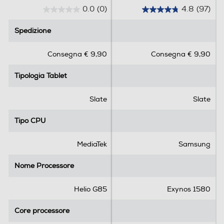
0.0
(0)
4.8
(97)
Profondità-mm
0
4
.
.
Spedizione
Spedizione
9
0
8
s
s
Peso-Kg
Consegna € 9,90
Consegna € 9,90
u
u
5
5
0,375
Tipologia Tablet
Tipologia Tablet
s
s
t
t
e
e
Slate
Slate
Informazioni sulla sicurezza del prodotto
l
l
l
l
Clicca qui
Tipo CPU
Tipo CPU
e
e
.
.
MediaTek
Samsung
9
7
Nome Processore
Nome Processore
r
e
Helio G85
Exynos 1580
c
e
Core processore
Core processore
n