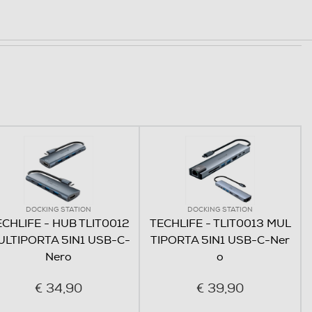
ù efficienza.
re di schede di memoria in grado di trasferire
F) contemporaneamente.
DOCKING STATION
DOCKING STATION
ECHLIFE - HUB TLIT0012
TECHLIFE - TLIT0013 MUL
ULTIPORTA 5IN1 USB-C-
TIPORTA 5IN1 USB-C-Ner
Nero
o
€ 34,90
€ 39,90