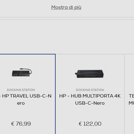
me prestazioni
Mostra di più
®
unico hub USB-C
con
cienti
Più memoria. Pi
 RJ45 da 1 Gbps.
Risparmia tempo con un letto
contenuti SD e Micro SD (T
DOCKING STATION
DOCKING STATION
- HP TRAVEL USB-C-N
HP - HUB MULTIPORTA 4K
T
mano
ero
USB-C-Nero
M
n hub che garantisce
a 65 W o 90 W.
€ 76,99
€ 122,00