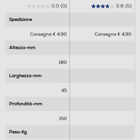
0.0
(0)
3.8
(5)
0
3
.
.
Spedizione
Spedizione
0
8
s
s
Consegna € 4,90
Consegna € 4,90
u
u
5
5
Altezza-mm
Altezza-mm
s
s
t
t
e
e
180
l
l
l
l
Larghezza-mm
Larghezza-mm
e
e
.
.
45
5
r
Profondità-mm
Profondità-mm
e
c
150
e
n
Peso-Kg
Peso-Kg
s