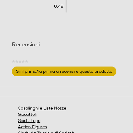
i
0,49
o
n
i
Recensioni
★★★★★
Nessuna
Sii il primo/la prima a recensire questo prodotto
valutazione
.
Questa
azione
aprirà
una
finestra
Casalinghi e Liste Nozze
modale.
Giocattoli
Giochi Lego
Action Figures