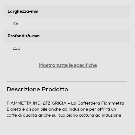
Larghezza-mm
45
Profondità-mm
150
Peso-Kg
Mostra tutte le specifiche
0,49
Descrizione Prodotto
Informazioni sulla sicurezza del prodotto
Clicca qui
FIAMMETTA IND. 2TZ GRIGIA - La Caffettiera Fiammetta
Bialetti è disponibile anche ad induzione per offrirti un
caffè di qualità anche sul tuo piano cottura ad induzione