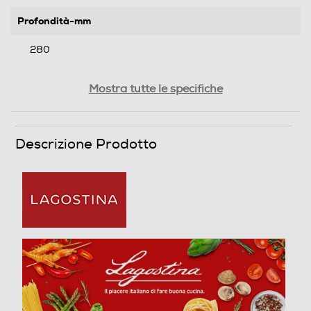
Profondità-mm
280
Peso-Kg
Mostra tutte le specifiche
0,29
Descrizione Prodotto
Informazioni sulla sicurezza del prodotto
Clicca qui