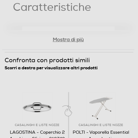
prestazioni in termini di cottura e di durata. Il fondo
incapsulato Lagoseal® Plus a tre strati (acciaio -
alluminio- acciaio) è adatto ad ogni piano di cottura
e favorisce una perfetta diffusione del calore,
riducendo al minimo il rischio di attaccamento dei
cibi.
Mostra di più
Caratteristiche
Confronta con prodotti simili
Scorri a destra per visualizzare altri prodotti
CASALINGHI E LISTE NOZZE
CASALINGHI E LISTE NOZZE
LAGOSTINA - Coperchio 2
POLTI - Vaporella Essential