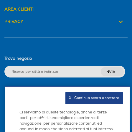
AREA CLIENTI
PRIVACY
Specifiche
Trova negozio
Materiale principale
Acciaio inossidabile
INVIA
Seguici sui social
Coperchio 24cm - La linea Sfiziosa è un connubio tra
X   Continua senza accettare
eleganza e funzionalità. La lucidatura a specchio
all’esterno e la satinatura interna conferiscono
Ci serviamo di queste tecnologie, anche di terze
raffinatezza, garantendo allo stesso tempo la massima
parti, per offrirti una migliore esperienza di
igiene ed una incredibile facilità di pulizia. Le manicature
navigazione, per personalizzare contenuti ed
Scarica la nostra app
dal design professionale, ampie e perfettamente
annunci in modo che siano aderenti ai tuoi interessi,
ergonomiche, sono sinonimo di funzionalità e comodità