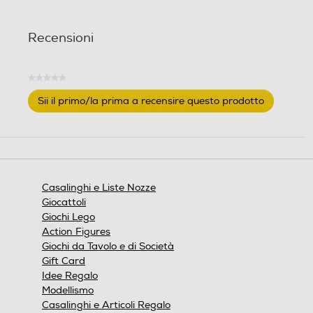
Recensioni
★★★★★
Nessuna
Sii il primo/la prima a recensire questo prodotto
valutazione
.
Questa
azione
aprirà
una
finestra
Casalinghi e Liste Nozze
modale.
Giocattoli
Giochi Lego
Action Figures
Giochi da Tavolo e di Società
Gift Card
Galleria Fotografica
Idee Regalo
Modellismo
Casalinghi e Articoli Regalo