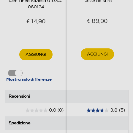
4cm Linea Sfiziosa 010740
-Asse da stiro
060124
€ 89,90
€ 14,90
Manicature professionali
Il design professionale delle maniglie, ampie
ed ergonomiche, sono sinonimo di
AGGIUNGI
AGGIUNGI
funzionalità e semplicità d'uso.
Mostra solo differenze
Recensioni
Recensioni
0.0
(0)
3.8
(5)
0
3
.
.
Lucidatura esterna a specchio
Spedizione
Spedizione
0
8
s
s