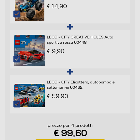
€ 14,90
LEGO - CITY GREAT VEHICLES Auto
sportiva rossa 60448
€ 9,90
LEGO - CITY Elicottero, autopompa e
sottomarino 60462
€ 59,90
prezzo per 4 prodotti
€ 99,60