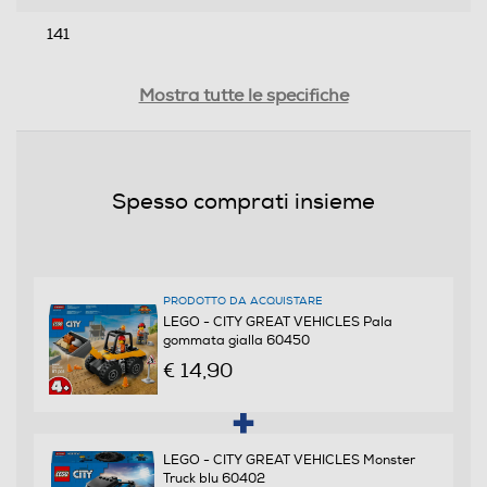
141
Profondità-mm
Mostra tutte le specifiche
191
Peso-Kg
Spesso comprati insieme
0,195
Informazioni sulla sicurezza del prodotto
PRODOTTO DA ACQUISTARE
Clicca qui
LEGO - CITY GREAT VEHICLES Pala
gommata gialla 60450
€ 14,90
LEGO - CITY GREAT VEHICLES Monster
Truck blu 60402