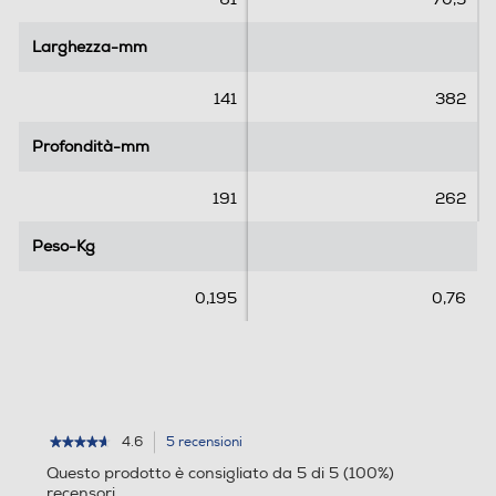
l
l
l
l
Larghezza-mm
Larghezza-mm
e
e
.
.
141
382
5
5
r
6
Profondità-mm
Profondità-mm
e
r
c
e
191
262
e
c
n
e
Peso-Kg
Peso-Kg
s
n
i
s
0,195
0,76
o
i
n
o
i
n
i
4.6
5 recensioni
L'azione
★★★★★
★★★★★
4.6
porterà
Questo prodotto è consigliato da 5 di 5 (100%)
su
alla
recensori
5