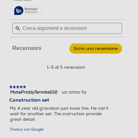
pagina
stelle.
delle
Leggi
recensioni.
recensioni
per
Cerca
Cerca
LEGO
argomenti
ϙ
argoment
-
CITY
e
e
GREAT
recensioni
recensio
VEHICLES
Recensioni
Pala
Scrivi una recensione
.
gommata
Questa
gialla
azione
60450
aprirà
1–5 di 5 recensioni
una
finestra
modale.
★★★★★
★★★★★
·
un anno fa
MatePricklyTermite102
5
su
Construction set
5
My 4 year old grandson just loves this. He can't
stelle.
wait for another set. The instruction provide
great detail.
Traduci con Google