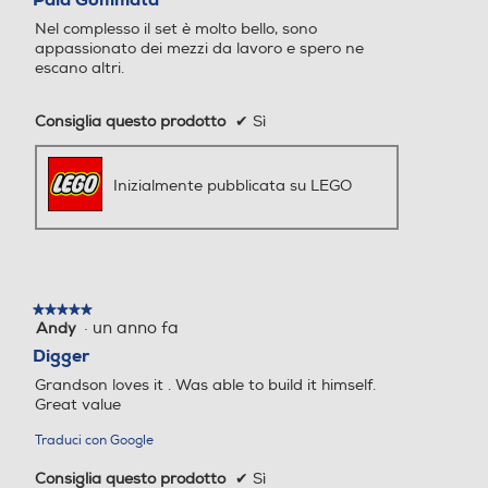
5
Nel complesso il set è molto bello, sono
stelle.
appassionato dei mezzi da lavoro e spero ne
escano altri.
Consiglia questo prodotto
✔
Sì
Inizialmente pubblicata su LEGO
★★★★★
★★★★★
·
un anno fa
Andy
5
su
Digger
5
Grandson loves it . Was able to build it himself.
stelle.
Great value
Traduci con Google
Consiglia questo prodotto
✔
Sì