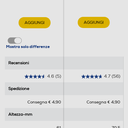
AGGIUNGI
AGGIUNGI
Mostra solo differenze
Recensioni
Recensioni
4.6
(5)
4.7
(56)
4
4
.
.
Spedizione
Spedizione
6
7
s
s
Consegna € 4,90
Consegna € 4,90
u
u
5
5
Altezza-mm
Altezza-mm
s
s
t
t
e
e
61
70,5