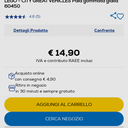
LEGO - CITY GREAT VEHICLES Pala gommata gialla
60450
4.6
(5)
Dettagli Prodotto
Confronta
€ 14,90
IVA e contributo RAEE inclusi
Acquisto online
con consegna € 4,90
Ritiro in negozio
in 30 minuti e sempre gratuito
AGGIUNGI AL CARRELLO
CERCA NEGOZIO