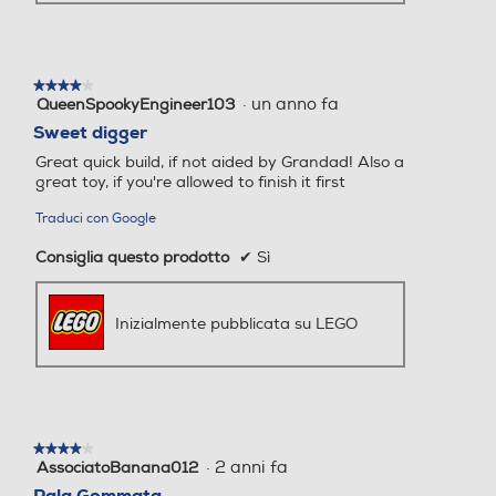
★★★★★
★★★★★
·
un anno fa
QueenSpookyEngineer103
4
su
Sweet digger
5
Great quick build, if not aided by Grandad! Also a
stelle.
great toy, if you're allowed to finish it first
Traduci con Google
Consiglia questo prodotto
✔
Sì
Inizialmente pubblicata su LEGO
★★★★★
★★★★★
·
2 anni fa
AssociatoBanana012
4
su
Pala Gommata