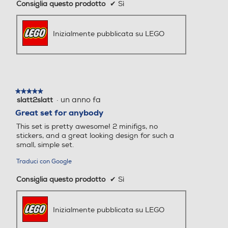
Consiglia questo prodotto
✔
Sì
Inizialmente pubblicata su LEGO
★★★★★
★★★★★
·
un anno fa
slatt2slatt
5
su
Great set for anybody
5
This set is pretty awesome! 2 minifigs, no
stelle.
stickers, and a great looking design for such a
small, simple set.
Traduci con Google
Consiglia questo prodotto
✔
Sì
Inizialmente pubblicata su LEGO