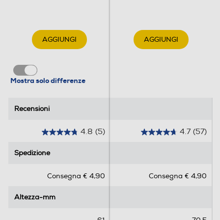
AGGIUNGI
AGGIUNGI
Mostra solo differenze
Recensioni
Recensioni
4.8
(5)
4.7
(57)
4
4
.
.
Spedizione
Spedizione
8
7
s
s
Consegna € 4,90
Consegna € 4,90
u
u
5
5
Altezza-mm
Altezza-mm
s
s
t
t
e
e