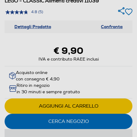
LEGO - CLASSIC Alimenti creativi 11039
4.8
(5)
Dettagli Prodotto
Confronta
€ 9,90
IVA e contributo RAEE inclusi
Acquisto online
con consegna € 4,90
Ritiro in negozio
in 30 minuti e sempre gratuito
AGGIUNGI AL CARRELLO
CERCA NEGOZIO