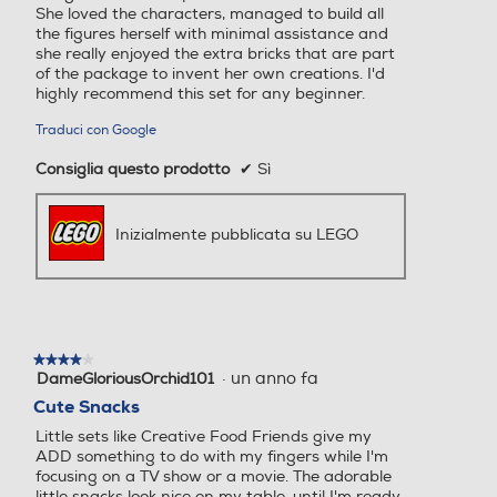
She loved the characters, managed to build all
the figures herself with minimal assistance and
she really enjoyed the extra bricks that are part
of the package to invent her own creations. I'd
highly recommend this set for any beginner.
Traduci con Google
Consiglia questo prodotto
✔
Sì
Inizialmente pubblicata su LEGO
★★★★★
★★★★★
·
un anno fa
DameGloriousOrchid101
4
su
Cute Snacks
5
Little sets like Creative Food Friends give my
stelle.
ADD something to do with my fingers while I'm
focusing on a TV show or a movie. The adorable
little snacks look nice on my table, until I'm ready