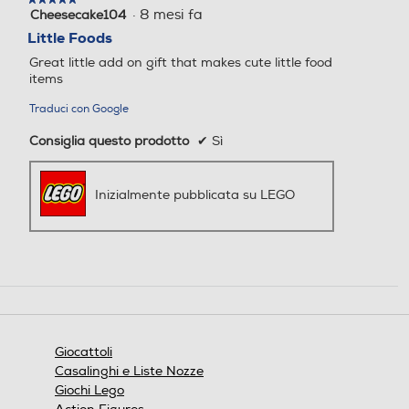
·
8 mesi fa
Cheesecake104
5
su
Little Foods
5
Great little add on gift that makes cute little food
stelle.
items
Traduci con Google
Consiglia questo prodotto
✔
Sì
Inizialmente pubblicata su LEGO
Giocattoli
Casalinghi e Liste Nozze
Giochi Lego