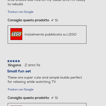
to rebuild.
Traduci con Google
Consiglia questo prodotto
✔
Sì
Inizialmente pubblicata su LEGO
★★★★★
★★★★★
·
2 anni fa
Xingona
5
su
Small fun set
5
These are super cute and simple builds perfect
stelle.
for relaxing while watching TV.
Traduci con Google
Consiglia questo prodotto
✔
Sì