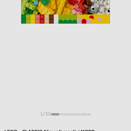
1
/
30