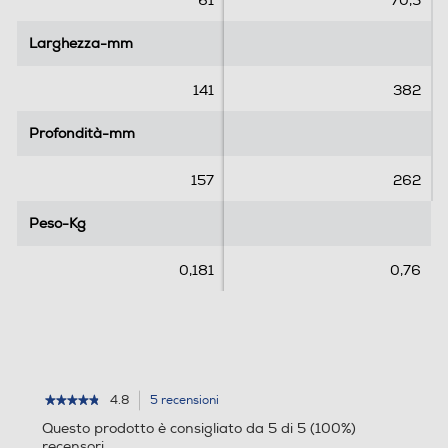
61
70,5
l
l
l
l
Larghezza-mm
Larghezza-mm
e
e
.
.
141
382
5
5
r
7
Profondità-mm
Profondità-mm
e
r
c
e
157
262
e
c
n
e
Peso-Kg
Peso-Kg
s
n
i
s
0,181
0,76
o
i
n
o
i
n
i
4.8
5 recensioni
L'azione
★★★★★
★★★★★
4.8
porterà
Questo prodotto è consigliato da 5 di 5 (100%)
su
alla
recensori
5