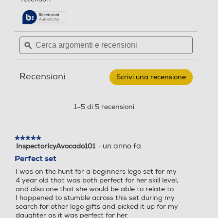
pagina
stelle.
delle
Leggi
recensioni.
recensioni
per
Cerca
Cerca
LEGO
argomenti
ϙ
argoment
-
CLASSIC
e
e
Alimenti
recensioni
recensio
creativi
Recensioni
11039
Scrivi una recensione
.
Questa
azione
aprirà
1–5 di 5 recensioni
una
finestra
modale.
★★★★★
★★★★★
·
un anno fa
InspectorIcyAvocado101
5
su
Perfect set
5
I was on the hunt for a beginners lego set for my
stelle.
4 year old that was both perfect for her skill level,
and also one that she would be able to relate to.
I happened to stumble across this set during my
search for other lego gifts and picked it up for my
daughter as it was perfect for her.