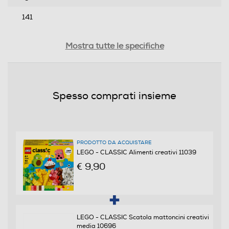
141
Profondità-mm
Mostra tutte le specifiche
157
Peso-Kg
Spesso comprati insieme
0,181
Informazioni sulla sicurezza del prodotto
PRODOTTO DA ACQUISTARE
Clicca qui
LEGO - CLASSIC Alimenti creativi 11039
€ 9,90
LEGO - CLASSIC Scatola mattoncini creativi
media 10696