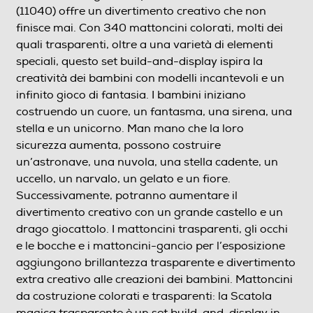
(11040) offre un divertimento creativo che non
finisce mai. Con 340 mattoncini colorati, molti dei
quali trasparenti, oltre a una varietà di elementi
speciali, questo set build-and-display ispira la
creatività dei bambini con modelli incantevoli e un
infinito gioco di fantasia. I bambini iniziano
costruendo un cuore, un fantasma, una sirena, una
stella e un unicorno. Man mano che la loro
sicurezza aumenta, possono costruire
un’astronave, una nuvola, una stella cadente, un
uccello, un narvalo, un gelato e un fiore.
Successivamente, potranno aumentare il
divertimento creativo con un grande castello e un
drago giocattolo. I mattoncini trasparenti, gli occhi
e le bocche e i mattoncini-gancio per l’esposizione
aggiungono brillantezza trasparente e divertimento
extra creativo alle creazioni dei bambini. Mattoncini
da costruzione colorati e trasparenti: la Scatola
magica trasparente è un set build-and-display in