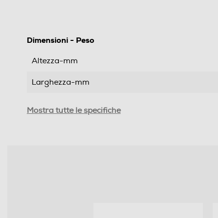
Dimensioni - Peso
Altezza-mm
Larghezza-mm
Profondità-mm
Mostra tutte le specifiche
Peso-Kg
Informazioni sulla sicurezza del prodotto
Clicca qui