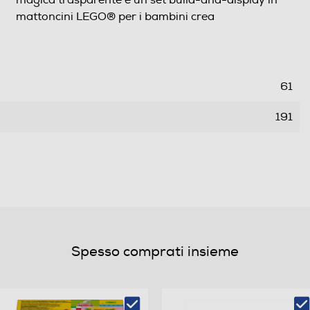
mattoncini LEGO® per i bambini crea
61
191
262
0,418
Spesso comprati insieme