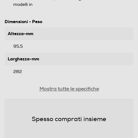
modelli in
Dimensioni - Peso
Altezza-mm
95,5
Larghezza-mm
282
Profondità-mm
Mostra tutte le specifiche
262
Peso-Kg
Spesso comprati insieme
0,904