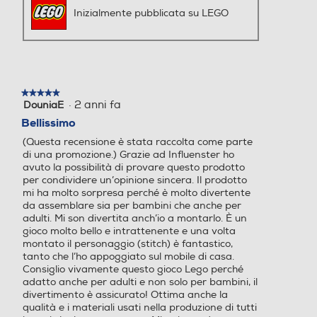
Inizialmente pubblicata su LEGO
★★★★★
★★★★★
·
2 anni fa
DouniaE
5
su
Bellissimo
5
(Questa recensione è stata raccolta come parte
stelle.
di una promozione.) Grazie ad Influenster ho
avuto la possibilità di provare questo prodotto
per condividere un’opinione sincera. Il prodotto
mi ha molto sorpresa perché è molto divertente
da assemblare sia per bambini che anche per
adulti. Mi son divertita anch’io a montarlo. È un
gioco molto bello e intrattenente e una volta
montato il personaggio (stitch) è fantastico,
tanto che l’ho appoggiato sul mobile di casa.
Consiglio vivamente questo gioco Lego perché
adatto anche per adulti e non solo per bambini, il
divertimento è assicurato! Ottima anche la
qualità e i materiali usati nella produzione di tutti