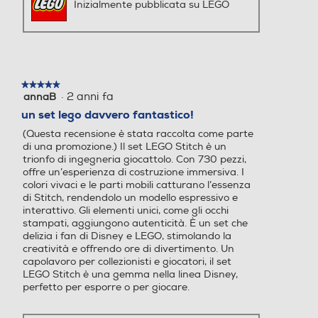
Inizialmente pubblicata su LEGO
★★★★★
★★★★★
·
2 anni fa
annaB
5
su
un set lego davvero fantastico!
5
(Questa recensione è stata raccolta come parte
stelle.
di una promozione.) Il set LEGO Stitch è un
trionfo di ingegneria giocattolo. Con 730 pezzi,
offre un’esperienza di costruzione immersiva. I
colori vivaci e le parti mobili catturano l’essenza
di Stitch, rendendolo un modello espressivo e
interattivo. Gli elementi unici, come gli occhi
stampati, aggiungono autenticità. È un set che
delizia i fan di Disney e LEGO, stimolando la
creatività e offrendo ore di divertimento. Un
capolavoro per collezionisti e giocatori, il set
LEGO Stitch è una gemma nella linea Disney,
perfetto per esporre o per giocare.