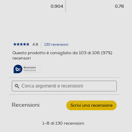
n
s
0,904
0,76
s
i
i
o
o
n
n
i
i
4.8
130 recensioni
L'azione
★★★★★
★★★★★
4.8
porterà
Questo prodotto è consigliato da 103 di 106 (97%)
su
alla
recensori
5
pagina
stelle.
delle
Leggi
recensioni.
recensioni
per
Cerca
Cerca
LEGO
argomenti
ϙ
argoment
-
DISNEY
e
e
CLASSIC
recensioni
recensio
Stitch
Recensioni
43249
Scrivi una recensione
.
Questa
azione
aprirà
1–8 di 130 recensioni
una