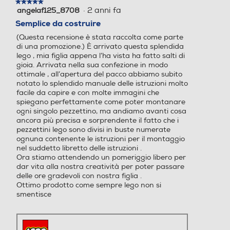
★★★★★
★★★★★
·
2 anni fa
angelaf125_8708
5
su
Semplice da costruire
5
(Questa recensione è stata raccolta come parte
stelle.
di una promozione.) È arrivato questa splendida
lego , mia figlia appena l’ha vista ha fatto salti di
gioia. Arrivata nella sua confezione in modo
ottimale , all’apertura del pacco abbiamo subito
notato lo splendido manuale delle istruzioni molto
facile da capire e con molte immagini che
spiegano perfettamente come poter montanare
ogni singolo pezzettino, ma andiamo avanti cosa
ancora più precisa e sorprendente il fatto che i
pezzettini lego sono divisi in buste numerate
ognuna contenente le istruzioni per il montaggio
nel suddetto libretto delle istruzioni .
Ora stiamo attendendo un pomeriggio libero per
dar vita alla nostra creatività per poter passare
delle ore gradevoli con nostra figlia .
Ottimo prodotto come sempre lego non si
smentisce