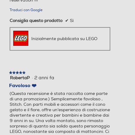
reservation !!!
Traduci con Google
Consiglia questo prodotto
✔
Sì
Inizialmente pubblicata su LEGO
★★★★★
★★★★★
·
2 anni fa
RobertaP
5
su
Favoloso ❤️
5
(Questa recensione è stata raccolta come parte
stelle.
di una promozione.) Semplicemente favoloso ,
Stitch. Con parti mobili e accessori come il cono
gelato e il fiore, offre un'esperienza di costruzione
divertente e creativa per bambini e bambine dai
9 anni in su. Una volta montato, sono rimasto
sorpreso di quanto sia solido questo personaggio
LEGO, nonostante sia composto di mattoncini. Ci