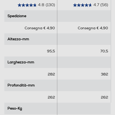
4.8
(130)
4.7
(56)
4
4
.
.
Spedizione
Spedizione
8
7
s
s
Consegna € 4,90
Consegna € 4,90
u
u
5
5
Altezza-mm
Altezza-mm
s
s
t
t
e
e
95,5
70,5
l
l
l
l
Larghezza-mm
Larghezza-mm
e
e
.
.
282
382
1
5
3
6
Profondità-mm
Profondità-mm
0
r
r
e
262
262
e
c
c
e
Peso-Kg
Peso-Kg
e
n