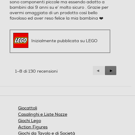
sono componenti piccole ma essendo adatto a
bambini dai 9 anni su e’ molto sicuro . Grazie per
avermi omaggiata di un prodotto così bello
favoloso ed aver reso felice la mia bambina ❤️
Inizialmente pubblicata su LEGO
Precedente
◄
Successiva
►
1–8 di 130 recensioni
Reviews
Reviews
Giocattoli
Casalinghi e Liste Nozze
Giochi Lego
Action Figures
Giochi da Tavolo e di Società