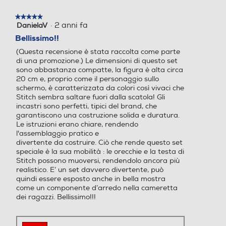
finestra
modale.
★★★★★
★★★★★
·
2 anni fa
DanielaV
5
su
Bellissimo!!
5
(Questa recensione è stata raccolta come parte
stelle.
di una promozione.) Le dimensioni di questo set
sono abbastanza compatte, la figura è alta circa
20 cm e, proprio come il personaggio sullo
schermo, è caratterizzata da colori così vivaci che
Stitch sembra saltare fuori dalla scatola! Gli
incastri sono perfetti, tipici del brand, che
garantiscono una costruzione solida e duratura.
Le istruzioni erano chiare, rendendo
l'assemblaggio pratico e
divertente da costruire. Ciò che rende questo set
speciale è la sua mobilità : le orecchie e la testa di
Stitch possono muoversi, rendendolo ancora più
realistico. E’ un set davvero divertente, può
quindi essere esposto anche in bella mostra
come un componente d’arredo nella cameretta
dei ragazzi. Bellissimo!!!