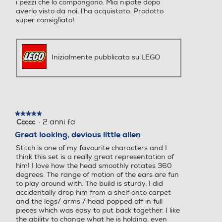
i pezzi che lo compongono. Mia nipote dopo
averlo visto da noi, l’ha acquistato. Prodotto
super consigliato!
Inizialmente pubblicata su LEGO
★★★★★
★★★★★
·
2 anni fa
Ccccc
5
su
Great looking, devious little alien
5
Stitch is one of my favourite characters and I
stelle.
think this set is a really great representation of
him! I love how the head smoothly rotates 360
degrees. The range of motion of the ears are fun
to play around with. The build is sturdy, I did
accidentally drop him from a shelf onto carpet
and the legs/ arms / head popped off in full
pieces which was easy to put back together. I like
the ability to change what he is holding, even