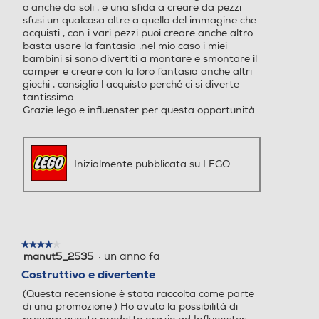
o anche da soli , e una sfida a creare da pezzi
sfusi un qualcosa oltre a quello del immagine che
acquisti , con i vari pezzi puoi creare anche altro
basta usare la fantasia ,nel mio caso i miei
bambini si sono divertiti a montare e smontare il
camper e creare con la loro fantasia anche altri
giochi , consiglio l acquisto perché ci si diverte
tantissimo.
Grazie lego e influenster per questa opportunità
Inizialmente pubblicata su LEGO
★★★★★
★★★★★
·
un anno fa
manut5_2535
4
su
Costruttivo e divertente
5
(Questa recensione è stata raccolta come parte
stelle.
di una promozione.) Ho avuto la possibilità di