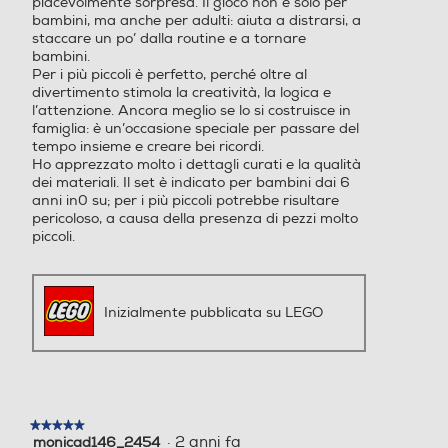
piacevolmente sorpresa. Il gioco non è solo per
bambini, ma anche per adulti: aiuta a distrarsi, a
staccare un po’ dalla routine e a tornare
bambini.
Per i più piccoli è perfetto, perché oltre al
divertimento stimola la creatività, la logica e
l’attenzione. Ancora meglio se lo si costruisce in
famiglia: è un’occasione speciale per passare del
tempo insieme e creare bei ricordi.
Ho apprezzato molto i dettagli curati e la qualità
dei materiali. Il set è indicato per bambini dai 6
anni in0 su; per i più piccoli potrebbe risultare
pericoloso, a causa della presenza di pezzi molto
piccoli.
Inizialmente pubblicata su LEGO
★★★★★
★★★★★
·
2 anni fa
monicad146_2454
5