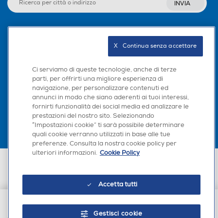
INVIA
Seguici sui social
X   Continua senza accettare
Ci serviamo di queste tecnologie, anche di terze
parti, per offrirti una migliore esperienza di
navigazione, per personalizzare contenuti ed
Scarica la nostra app
annunci in modo che siano aderenti ai tuoi interessi,
fornirti funzionalità dei social media ed analizzare le
prestazioni del nostro sito. Selezionando
“Impostazioni cookie” ti sarà possibile determinare
quali cookie verranno utilizzati in base alle tue
preferenze. Consulta la nostra cookie policy per
ulteriori informazioni.
Cookie Policy
Euronics Italia SpA. Sede legale Via Montefeltro, 6/a 20156 Milano
Partita Iva, Codice Fiscale e iscrizione CCIAA Milano Monza Brianza Lodi
n. 13337170156. Codice intermediario SDI: HHBD9AK. Vendite soggette
Accetta tutti
agli Artt. 45 e ss del Codice del Consumo in tema di Diritti dei
Consumatori.
Gestisci cookie