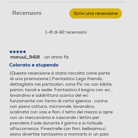
Avventura
recensioni
recensio
sul
Recensioni
camper
Scrivi una recensione
.
dell’amicizia
Questa
42663
azione
aprirà
1–8 di 42 recensioni
una
finestra
modale.
★★★★★
★★★★★
·
un anno fa
manuu1_9418
5
su
Colorato e stupendo
5
(Questa recensione è stata raccolta come parte
stelle.
di una promozione.) Fantastico Lego friends,
dettagliato nei particolari, zona Pic nic con bibite,
panini, tavoli e sedie. Fantastico il bagno con wc ,
lavandino e addirittura scarico del wc
funzionante con tanto di carta igienica , cucina
con piano cottura, micronnde, lavandino,
scalinata con vasi e fiori, il tetto del mezzo si apre
con un meccanismo e nasconde i lettini per
prendere il sole durante il giorno e si richiude
all'occorrenza. Finestrelle con fiori, bellissimo,ci
siano divertite tantissimo a montarlo in un paio