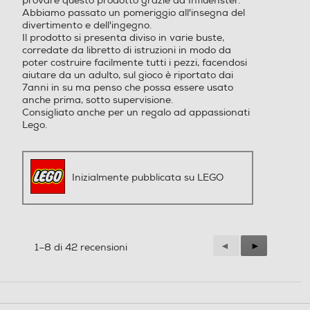
provare questo prodotto grazie ad Influenster.
Abbiamo passato un pomeriggio all'insegna del
divertimento e dell'ingegno.
Il prodotto si presenta diviso in varie buste,
corredate da libretto di istruzioni in modo da
poter costruire facilmente tutti i pezzi, facendosi
aiutare da un adulto, sul gioco è riportato dai
7anni in su ma penso che possa essere usato
anche prima, sotto supervisione.
Consigliato anche per un regalo ad appassionati
Lego.
Inizialmente pubblicata su LEGO
Precedente
◄
Successiva
►
1–8 di 42 recensioni
Reviews
Reviews