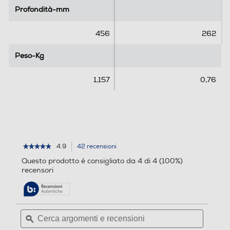
2
6
Profondità-mm
Profondità-mm
r
r
e
e
456
262
c
c
e
e
Peso-Kg
Peso-Kg
n
n
s
s
1,157
0,76
i
i
o
o
n
n
i
i
4.9
42 recensioni
L'azione
★★★★★
★★★★★
4.9
porterà
Questo prodotto è consigliato da 4 di 4 (100%)
su
alla
recensori
5
pagina
stelle.
delle
Leggi
recensioni.
recensioni
per
Cerca
Cerca
LEGO
argomenti
ϙ
argoment
-
FRIENDS
e
e