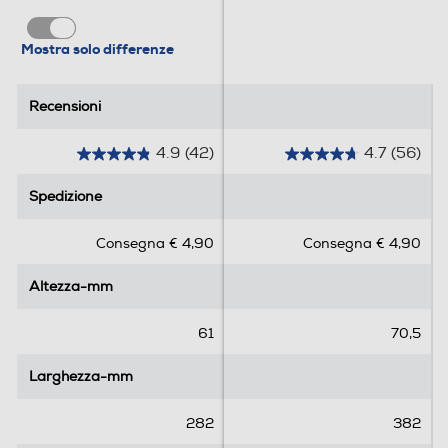
Mostra solo differenze
Recensioni
Recensioni
4.9
(42)
4.7
(56)
4
4
.
.
Spedizione
Spedizione
9
7
s
s
Consegna € 4,90
Consegna € 4,90
u
u
5
5
Altezza-mm
Altezza-mm
s
s
t
t
e
e
61
70,5
l
l
l
l
Larghezza-mm
Larghezza-mm
e
e
.
.
282
382
4
5