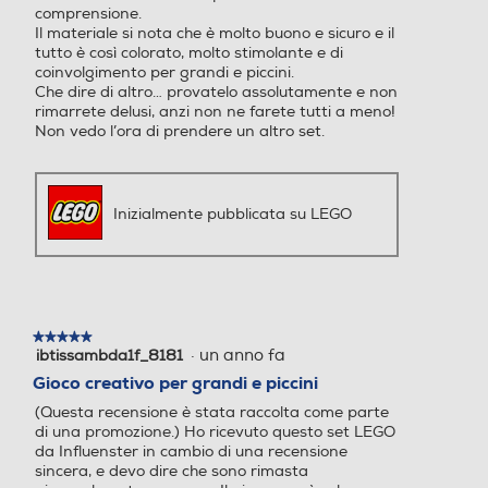
comprensione.
Il materiale si nota che è molto buono e sicuro e il
tutto è così colorato, molto stimolante e di
coinvolgimento per grandi e piccini.
Che dire di altro… provatelo assolutamente e non
rimarrete delusi, anzi non ne farete tutti a meno!
Non vedo l’ora di prendere un altro set.
Inizialmente pubblicata su LEGO
★★★★★
★★★★★
·
un anno fa
ibtissambda1f_8181
5
su
Gioco creativo per grandi e piccini
5
(Questa recensione è stata raccolta come parte
stelle.
di una promozione.) Ho ricevuto questo set LEGO
da Influenster in cambio di una recensione
sincera, e devo dire che sono rimasta