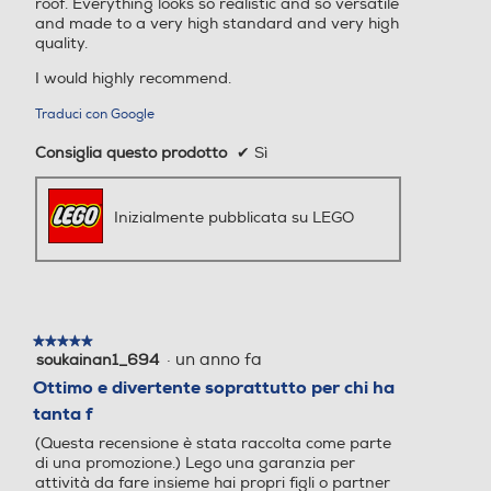
roof. Everything looks so realistic and so versatile
and made to a very high standard and very high
quality.
I would highly recommend.
Traduci con Google
Consiglia questo prodotto
✔
Sì
Inizialmente pubblicata su LEGO
★★★★★
★★★★★
·
un anno fa
soukainan1_694
5
su
Ottimo e divertente soprattutto per chi ha
5
tanta f
stelle.
(Questa recensione è stata raccolta come parte
di una promozione.) Lego una garanzia per
attività da fare insieme hai propri figli o partner