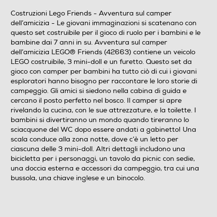
1,157
Costruzioni Lego Friends - Avventura sul camper
dell’amicizia - Le giovani immaginazioni si scatenano con
Informazioni sulla sicurezza del prodotto
questo set costruibile per il gioco di ruolo per i bambini e le
bambine dai 7 anni in su. Avventura sul camper
Clicca qui
dell’amicizia LEGO® Friends (42663) contiene un veicolo
LEGO costruibile, 3 mini-doll e un furetto. Questo set da
gioco con camper per bambini ha tutto ciò di cui i giovani
esploratori hanno bisogno per raccontare le loro storie di
campeggio. Gli amici si siedono nella cabina di guida e
cercano il posto perfetto nel bosco. Il camper si apre
rivelando la cucina, con le sue attrezzature, e la toilette. I
bambini si divertiranno un mondo quando tireranno lo
sciacquone del WC dopo essere andati a gabinetto! Una
scala conduce alla zona notte, dove c’è un letto per
ciascuna delle 3 mini-doll. Altri dettagli includono una
bicicletta per i personaggi, un tavolo da picnic con sedie,
una doccia esterna e accessori da campeggio, tra cui una
bussola, una chiave inglese e un binocolo.