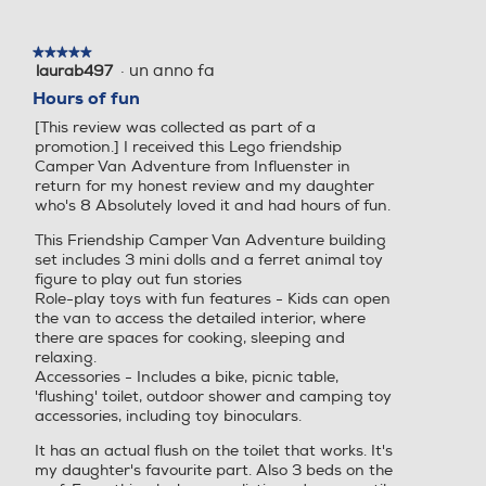
★★★★★
★★★★★
·
un anno fa
laurab497
5
su
Hours of fun
5
[This review was collected as part of a
stelle.
promotion.] I received this Lego friendship
Camper Van Adventure from Influenster in
return for my honest review and my daughter
who's 8 Absolutely loved it and had hours of fun.
This Friendship Camper Van Adventure building
set includes 3 mini dolls and a ferret animal toy
figure to play out fun stories
Role-play toys with fun features - Kids can open
the van to access the detailed interior, where
there are spaces for cooking, sleeping and
relaxing.
Accessories - Includes a bike, picnic table,
'flushing' toilet, outdoor shower and camping toy
accessories, including toy binoculars.
It has an actual flush on the toilet that works. It's
my daughter's favourite part. Also 3 beds on the