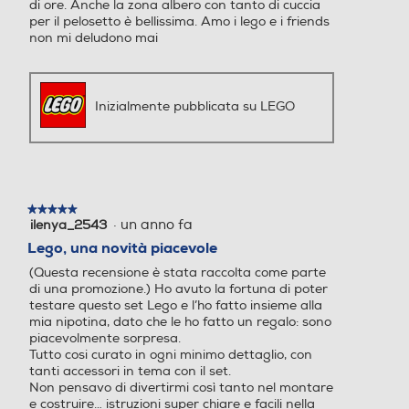
di ore. Anche la zona albero con tanto di cuccia
per il pelosetto è bellissima. Amo i lego e i friends
non mi deludono mai
Inizialmente pubblicata su LEGO
★★★★★
★★★★★
·
un anno fa
ilenya_2543
5
su
Lego, una novità piacevole
5
(Questa recensione è stata raccolta come parte
stelle.
di una promozione.) Ho avuto la fortuna di poter
testare questo set Lego e l’ho fatto insieme alla
mia nipotina, dato che le ho fatto un regalo: sono
piacevolmente sorpresa.
Tutto cosi curato in ogni minimo dettaglio, con
tanti accessori in tema con il set.
Non pensavo di divertirmi così tanto nel montare
e costruire… istruzioni super chiare e facili nella