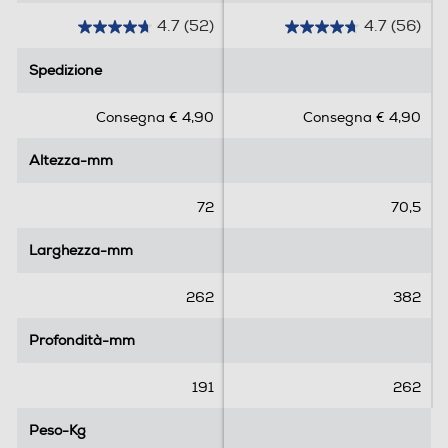
4.7
(52)
4.7
(56)
4
4
.
.
Spedizione
Spedizione
7
7
s
s
Consegna € 4,90
Consegna € 4,90
u
u
5
5
Altezza-mm
Altezza-mm
s
s
t
t
e
e
72
70,5
l
l
l
l
Larghezza-mm
Larghezza-mm
e
e
.
.
262
382
5
5
2
6
Profondità-mm
Profondità-mm
r
r
e
e
191
262
c
c
e
e
Peso-Kg
Peso-Kg
n
n