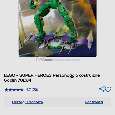
1
/
28
LEGO - SUPER HEROES Personaggio costruibile
Goblin 76284
4.7
(52)
Dettagli Prodotto
Confronta