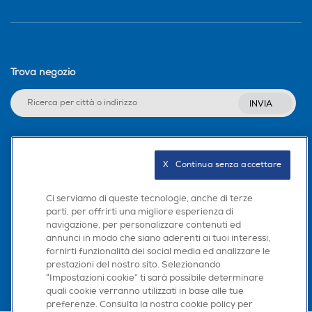
Trova negozio
INVIA
Seguici sui social
X   Continua senza accettare
Ci serviamo di queste tecnologie, anche di terze
parti, per offrirti una migliore esperienza di
navigazione, per personalizzare contenuti ed
Scarica la nostra app
annunci in modo che siano aderenti ai tuoi interessi,
fornirti funzionalità dei social media ed analizzare le
prestazioni del nostro sito. Selezionando
“Impostazioni cookie” ti sarà possibile determinare
quali cookie verranno utilizzati in base alle tue
preferenze. Consulta la nostra cookie policy per