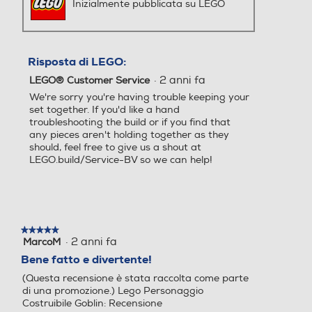
Inizialmente pubblicata su LEGO
Risposta di LEGO:
·
2 anni fa
LEGO® Customer Service
We're sorry you're having trouble keeping your
set together. If you'd like a hand
troubleshooting the build or if you find that
any pieces aren't holding together as they
should, feel free to give us a shout at
LEGO.build/Service-BV so we can help!
★★★★★
★★★★★
·
2 anni fa
MarcoM
5
su
Bene fatto e divertente!
5
(Questa recensione è stata raccolta come parte
stelle.
di una promozione.) Lego Personaggio
Costruibile Goblin: Recensione