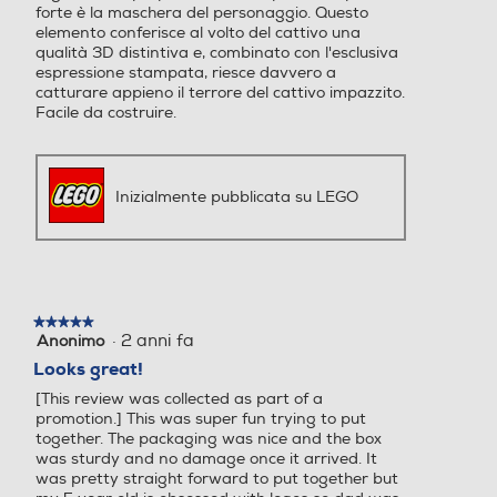
forte è la maschera del personaggio. Questo
elemento conferisce al volto del cattivo una
qualità 3D distintiva e, combinato con l'esclusiva
espressione stampata, riesce davvero a
catturare appieno il terrore del cattivo impazzito.
Facile da costruire.
Inizialmente pubblicata su LEGO
★★★★★
★★★★★
·
2 anni fa
Anonimo
5
su
Looks great!
5
[This review was collected as part of a
stelle.
promotion.] This was super fun trying to put
together. The packaging was nice and the box
was sturdy and no damage once it arrived. It
was pretty straight forward to put together but