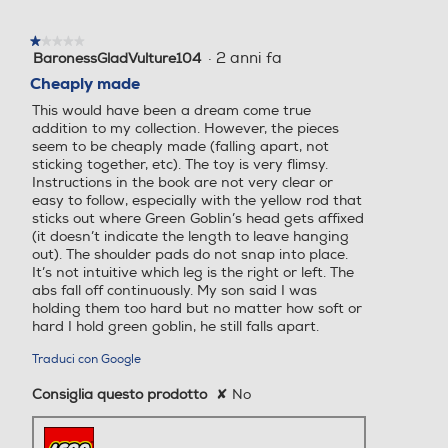
finestra
modale.
★★★★★
★★★★★
·
2 anni fa
BaronessGladVulture104
1
su
Cheaply made
5
This would have been a dream come true
stelle.
addition to my collection. However, the pieces
seem to be cheaply made (falling apart, not
sticking together, etc). The toy is very flimsy.
Instructions in the book are not very clear or
easy to follow, especially with the yellow rod that
sticks out where Green Goblin’s head gets affixed
(it doesn’t indicate the length to leave hanging
out). The shoulder pads do not snap into place.
It’s not intuitive which leg is the right or left. The
abs fall off continuously. My son said I was
holding them too hard but no matter how soft or
hard I hold green goblin, he still falls apart.
Traduci con Google
Consiglia questo prodotto
✘
No