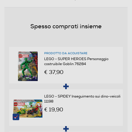
191
Peso-Kg
Spesso comprati insieme
0,479
Informazioni sulla sicurezza del prodotto
PRODOTTO DA ACQUISTARE
Clicca qui
LEGO - SUPER HEROES Personaggio
costruibile Goblin 76284
€ 37,90
LEGO - SPIDEY Inseguimento sui dino-veicoli
11198
€ 19,90