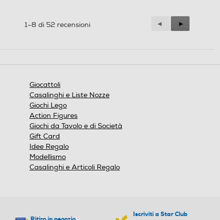
Precedente
◄
Successiva
►
1–8 di 52 recensioni
Reviews
Reviews
Giocattoli
Casalinghi e Liste Nozze
Giochi Lego
Action Figures
Giochi da Tavolo e di Società
Gift Card
Idee Regalo
Modellismo
Casalinghi e Articoli Regalo
Iscriviti a Star Club
Ritiro in negozio