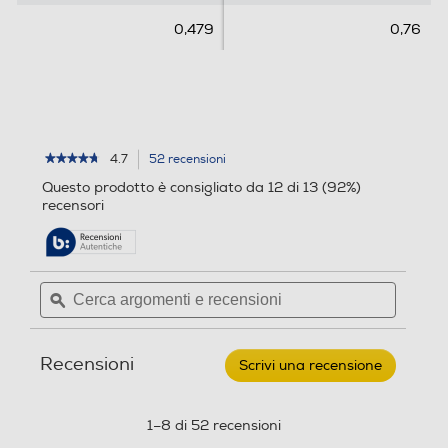
s
s
0,479
0,76
i
i
o
o
n
n
i
i
4.7
52 recensioni
L'azione
★★★★★
★★★★★
4.7
porterà
Questo prodotto è consigliato da 12 di 13 (92%)
su
alla
recensori
5
pagina
stelle.
delle
Leggi
recensioni.
recensioni
per
Cerca
Cerca
LEGO
argomenti
ϙ
argoment
-
SUPER
e
e
HEROES
recensioni
recensio
Personaggio
Recensioni
costruibile
Scrivi una recensione
.
Goblin
Questa
76284
azione
aprirà
1–8 di 52 recensioni
una