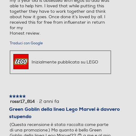
my 5 year old is obsessed with legos so dad was
able to help him. I loved that while putting this
together they have to work together and think
about how it goes. Once done it’s loved by all. I
received this for free from influenster in return
for my
Honest review.
Traduci con Google
Inizialmente pubblicata su LEGO
★★★★★
★★★★★
·
2 anni fa
rossr17_814
5
su
Green Goblin della linea Lego Marvel è davvero
5
stupendo
stelle.
(Questa recensione è stata raccolta come parte
di una promozione.) Ma quanto è bello Green
Goblin della linea Lego Marvel?? 😍 a me e al mio