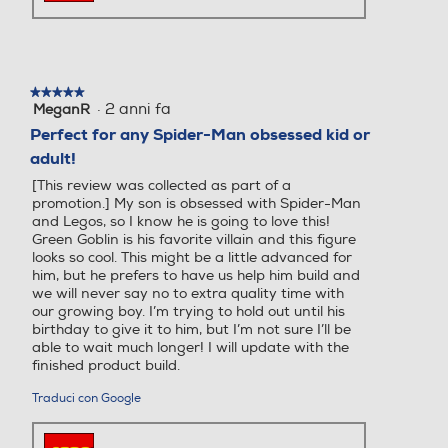
★★★★★
★★★★★
·
2 anni fa
MeganR
5
su
Perfect for any Spider-Man obsessed kid or
5
adult!
stelle.
[This review was collected as part of a
promotion.] My son is obsessed with Spider-Man
and Legos, so I know he is going to love this!
Green Goblin is his favorite villain and this figure
looks so cool. This might be a little advanced for
him, but he prefers to have us help him build and
we will never say no to extra quality time with
our growing boy. I’m trying to hold out until his
birthday to give it to him, but I’m not sure I’ll be
able to wait much longer! I will update with the
finished product build.
Traduci con Google