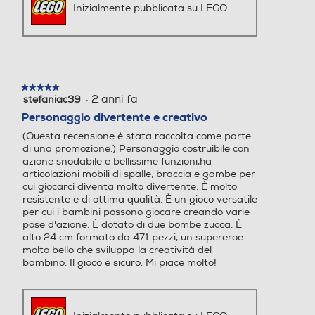
Inizialmente pubblicata su LEGO
★★★★★
★★★★★
·
2 anni fa
stefaniac39
5
su
Personaggio divertente e creativo
5
(Questa recensione è stata raccolta come parte
stelle.
di una promozione.) Personaggio costruibile con
azione snodabile e bellissime funzioni,ha
articolazioni mobili di spalle, braccia e gambe per
cui giocarci diventa molto divertente. È molto
resistente e di ottima qualità. È un gioco versatile
per cui i bambini possono giocare creando varie
pose d'azione. È dotato di due bombe zucca. È
alto 24 cm formato da 471 pezzi, un supereroe
molto bello che sviluppa la creatività del
bambino. Il gioco è sicuro. Mi piace molto!