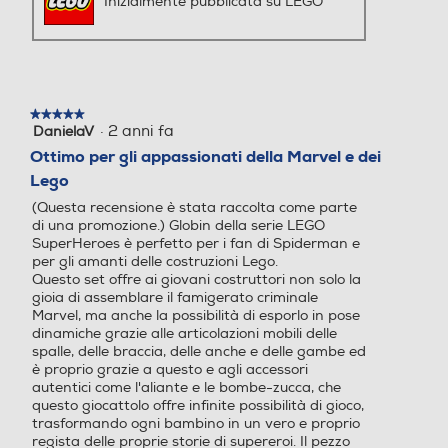
Inizialmente pubblicata su LEGO
★★★★★
★★★★★
·
2 anni fa
DanielaV
5
su
Ottimo per gli appassionati della Marvel e dei
5
Lego
stelle.
(Questa recensione è stata raccolta come parte
di una promozione.) Globin della serie LEGO
SuperHeroes è perfetto per i fan di Spiderman e
per gli amanti delle costruzioni Lego.
Questo set offre ai giovani costruttori non solo la
gioia di assemblare il famigerato criminale
Marvel, ma anche la possibilità di esporlo in pose
dinamiche grazie alle articolazioni mobili delle
spalle, delle braccia, delle anche e delle gambe ed
è proprio grazie a questo e agli accessori
autentici come l'aliante e le bombe-zucca, che
questo giocattolo offre infinite possibilità di gioco,
trasformando ogni bambino in un vero e proprio
regista delle proprie storie di supereroi. Il pezzo