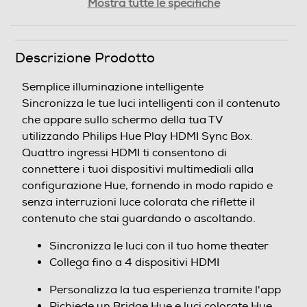
Mostra tutte le specifiche
99
Peso-Kg
Descrizione Prodotto
0,455
Semplice illuminazione intelligente
Sincronizza le tue luci intelligenti con il contenuto
Informazioni sulla sicurezza del prodotto
che appare sullo schermo della tua TV
utilizzando Philips Hue Play HDMI Sync Box.
Clicca qui
Quattro ingressi HDMI ti consentono di
connettere i tuoi dispositivi multimediali alla
configurazione Hue, fornendo in modo rapido e
senza interruzioni luce colorata che riflette il
contenuto che stai guardando o ascoltando.
Sincronizza le luci con il tuo home theater
Collega fino a 4 dispositivi HDMI
Personalizza la tua esperienza tramite l'app
Richiede un Bridge Hue e luci colorate Hue