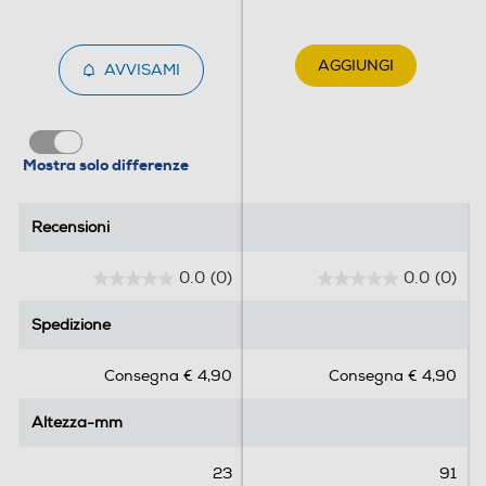
AGGIUNGI
AVVISAMI
Mostra solo differenze
Recensioni
Recensioni
0.0
(0)
0.0
(0)
0
0
.
.
Spedizione
Spedizione
0
0
s
s
Consegna € 4,90
Consegna € 4,90
u
u
5
5
Altezza-mm
Altezza-mm
s
s
t
t
e
e
23
91