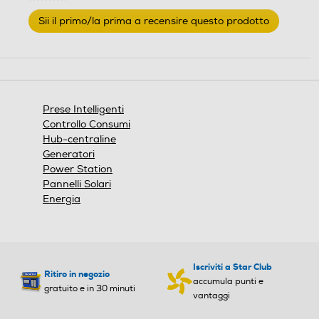
Nessuna
Sii il primo/la prima a recensire questo prodotto
valutazione
.
Questa
azione
aprirà
una
finestra
Prese Intelligenti
modale.
Controllo Consumi
Hub-centraline
Generatori
Power Station
Pannelli Solari
Energia
Iscriviti a Star Club
Ritiro in negozio
accumula punti e
gratuito e in 30 minuti
vantaggi