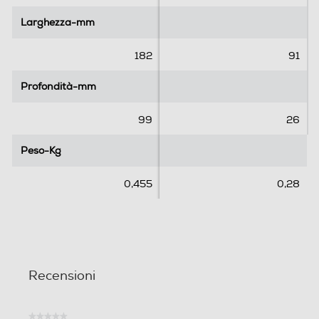
l
l
l
l
Larghezza-mm
Larghezza-mm
e
e
.
.
182
91
Profondità-mm
Profondità-mm
99
26
Peso-Kg
Peso-Kg
0,455
0,28
Recensioni
★★★★★