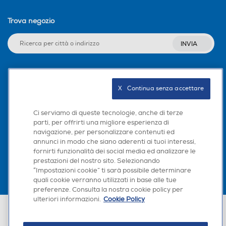
Trova negozio
INVIA
Seguici sui social
X   Continua senza accettare
Ci serviamo di queste tecnologie, anche di terze
parti, per offrirti una migliore esperienza di
navigazione, per personalizzare contenuti ed
Scarica la nostra app
annunci in modo che siano aderenti ai tuoi interessi,
fornirti funzionalità dei social media ed analizzare le
prestazioni del nostro sito. Selezionando
“Impostazioni cookie” ti sarà possibile determinare
quali cookie verranno utilizzati in base alle tue
preferenze. Consulta la nostra cookie policy per
ulteriori informazioni.
Cookie Policy
Euronics Italia SpA. Sede legale Via Montefeltro, 6/a 20156 Milano
Partita Iva, Codice Fiscale e iscrizione CCIAA Milano Monza Brianza Lodi
n. 13337170156. Codice intermediario SDI: HHBD9AK. Vendite soggette