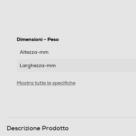
Dimensioni - Peso
Altezza-mm
Larghezza-mm
Profondità-mm
Mostra tutte le specifiche
Peso-Kg
Informazioni sulla sicurezza del prodotto
Clicca qui
Descrizione Prodotto