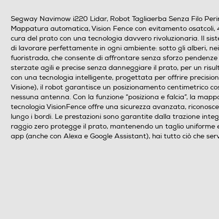
Segway Navimow i220 Lidar, Robot Tagliaerba Senza Filo Perime
Mappatura automatica, Vision Fence con evitamento osatcoli, 4
cura del prato con una tecnologia davvero rivoluzionaria. Il si
di lavorare perfettamente in ogni ambiente: sotto gli alberi, nei
fuoristrada, che consente di affrontare senza sforzo pendenze f
sterzate agili e precise senza danneggiare il prato, per un risult
con una tecnologia intelligente, progettata per offrire precisio
Visione), il robot garantisce un posizionamento centimetrico cos
nessuna antenna. Con la funzione “posiziona e falcia”, la mappa
tecnologia VisionFence offre una sicurezza avanzata, riconosc
lungo i bordi. Le prestazioni sono garantite dalla trazione integ
raggio zero protegge il prato, mantenendo un taglio uniforme e 
app (anche con Alexa e Google Assistant), hai tutto ciò che serve