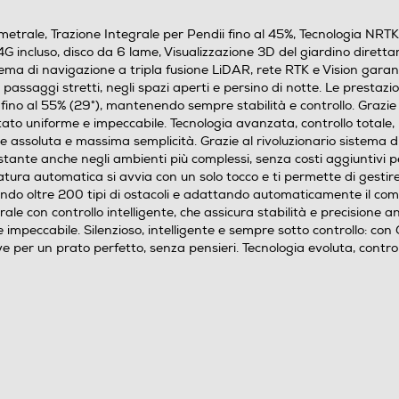
trale, Trazione Integrale per Pendii fino al 45%, Tecnologia NRTK
G incluso, disco da 6 lame, Visualizzazione 3D del giardino diret
stema di navigazione a tripla fusione LiDAR, rete RTK e Vision gar
 passaggi stretti, negli spazi aperti e persino di notte. Le prestaz
ino al 55% (29°), mantenendo sempre stabilità e controllo. Grazie 
ato uniforme e impeccabile. Tecnologia avanzata, controllo totale, ri
ne assoluta e massima semplicità. Grazie al rivoluzionario sistema 
tante anche negli ambienti più complessi, senza costi aggiuntivi pe
tura automatica si avvia con un solo tocco e ti permette di gestir
endo oltre 200 tipi di ostacoli e adattando automaticamente il co
rale con controllo intelligente, che assicura stabilità e precisione 
impeccabile. Silenzioso, intelligente e sempre sotto controllo: co
 per un prato perfetto, senza pensieri. Tecnologia evoluta, controllo