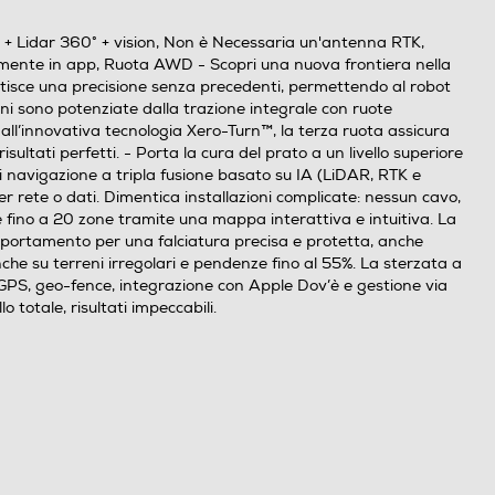
 + Lidar 360° + vision, Non è Necessaria un'antenna RTK,
tamente in app, Ruota AWD - Scopri una nuova frontiera nella
antisce una precisione senza precedenti, permettendo al robot
ioni sono potenziate dalla trazione integrale con ruote
all’innovativa tecnologia Xero-Turn™, la terza ruota assicura
sultati perfetti. - Porta la cura del prato a un livello superiore
di navigazione a tripla fusione basato su IA (LiDAR, RTK e
r rete o dati. Dimentica installazioni complicate: nessun cavo,
e fino a 20 zone tramite una mappa interattiva e intuitiva. La
mportamento per una falciatura precisa e protetta, anche
anche su terreni irregolari e pendenze fino al 55%. La sterzata a
n GPS, geo-fence, integrazione con Apple Dov’è e gestione via
 totale, risultati impeccabili.