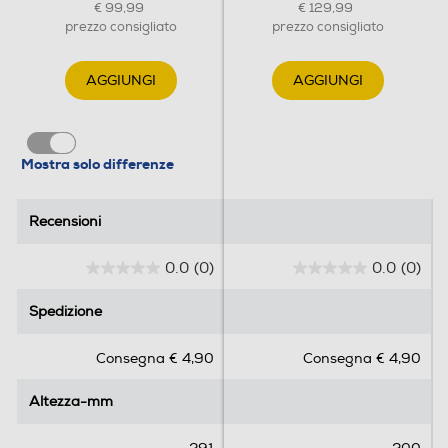
€ 99,99
€ 129,99
prezzo consigliato
prezzo consigliato
AGGIUNGI
AGGIUNGI
Mostra solo differenze
Recensioni
Recensioni
0.0
(0)
0.0
(0)
0
0
.
.
Spedizione
Spedizione
0
0
s
s
Consegna € 4,90
Consegna € 4,90
u
u
5
5
Altezza-mm
Altezza-mm
s
s
t
t
e
e