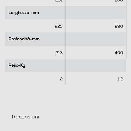
291
200
l
l
l
l
Larghezza-mm
Larghezza-mm
e
e
.
.
225
290
Profondità-mm
Profondità-mm
213
400
Peso-Kg
Peso-Kg
2
1,2
Recensioni