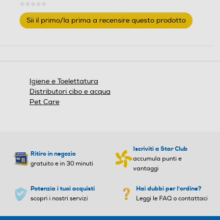
★★★★★
Nessuna
Sii il primo/la prima a recensire questo prodotto
valutazione
.
Questa
azione
aprirà
una
finestra
Igiene e Toelettatura
modale.
Distributori cibo e acqua
Pet Care
Iscriviti a Star Club
Ritiro in negozio
accumula punti e
gratuito e in 30 minuti
vantaggi
Potenzia i tuoi acquisti
Hai dubbi per l'ordine?
scopri i nostri servizi
Leggi le FAQ o contattaci