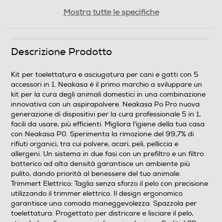
Peso-Kg
Mostra tutte le specifiche
2
Descrizione Prodotto
Informazioni sulla sicurezza del prodotto
Clicca qui
Kit per toelettatura e asciugatura per cani e gatti con 5
accessori in 1. Neakasa è il primo marchio a sviluppare un
kit per la cura degli animali domestici in una combinazione
innovativa con un aspirapolvere. Neakasa Po Pro nuova
generazione di dispositivi per la cura professionale 5 in 1,
facili da usare, più efficienti. Migliora l'igiene della tua casa
con Neakasa P0. Sperimenta la rimozione del 99,7% di
rifiuti organici, tra cui polvere, acari, peli, pelliccia e
allergeni. Un sistema in due fasi con un prefiltro e un filtro
batterico ad alta densità garantisce un ambiente più
pulito, dando priorità al benessere del tuo animale.
Trimmert Elettrico: Taglia senza sforzo il pelo con precisione
utilizzando il trimmer elettrico. Il design ergonomico
garantisce una comoda maneggevolezza. Spazzola per
toelettatura: Progettato per districare e lisciare il pelo,