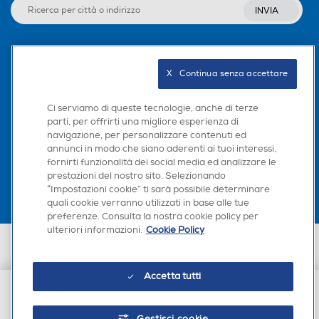
INVIA
Seguici sui social
X   Continua senza accettare
Ci serviamo di queste tecnologie, anche di terze
parti, per offrirti una migliore esperienza di
navigazione, per personalizzare contenuti ed
Scarica la nostra app
annunci in modo che siano aderenti ai tuoi interessi,
fornirti funzionalità dei social media ed analizzare le
prestazioni del nostro sito. Selezionando
“Impostazioni cookie” ti sarà possibile determinare
quali cookie verranno utilizzati in base alle tue
preferenze. Consulta la nostra cookie policy per
ulteriori informazioni.
Cookie Policy
Euronics Italia SpA. Sede legale Via Montefeltro, 6/a 20156 Milano
Partita Iva, Codice Fiscale e iscrizione CCIAA Milano Monza Brianza Lodi
n. 13337170156. Codice intermediario SDI: HHBD9AK. Vendite soggette
Accetta tutti
agli Artt. 45 e ss del Codice del Consumo in tema di Diritti dei
Consumatori.
€ 99,99