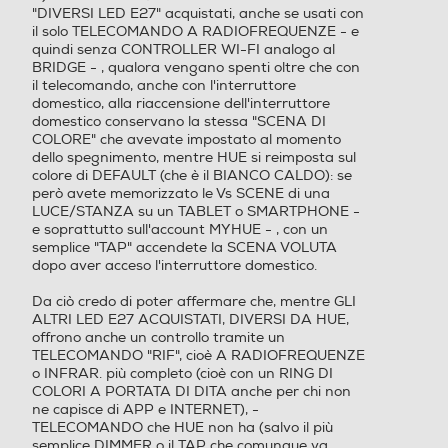
"DIVERSI LED E27" acquistati, anche se usati con
il solo TELECOMANDO A RADIOFREQUENZE - e
quindi senza CONTROLLER WI-FI analogo al
BRIDGE - , qualora vengano spenti oltre che con
il telecomando, anche con l'interruttore
domestico, alla riaccensione dell'interruttore
domestico conservano la stessa "SCENA DI
COLORE" che avevate impostato al momento
dello spegnimento, mentre HUE si reimposta sul
colore di DEFAULT (che è il BIANCO CALDO): se
però avete memorizzato le Vs SCENE di una
LUCE/STANZA su un TABLET o SMARTPHONE -
e soprattutto sull'account MYHUE - , con un
semplice "TAP" accendete la SCENA VOLUTA
dopo aver acceso l'interruttore domestico.
Da ciò credo di poter affermare che, mentre GLI
ALTRI LED E27 ACQUISTATI, DIVERSI DA HUE,
offrono anche un controllo tramite un
TELECOMANDO "RIF", cioè A RADIOFREQUENZE
o INFRAR. più completo (cioè con un RING DI
COLORI A PORTATA DI DITA anche per chi non
ne capisce di APP e INTERNET), -
TELECOMANDO che HUE non ha (salvo il più
semplice DIMMER o il TAP che comunque va