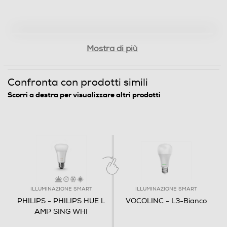
Profondità-mm
8,8
Mostra di più
Peso-Kg
8,8
Confronta con prodotti simili
Scorri a destra per visualizzare altri prodotti
Informazioni sulla sicurezza del prodotto
Clicca qui
ILLUMINAZIONE SMART
ILLUMINAZIONE SMART
PHILIPS - PHILIPS HUE L
VOCOLINC - L3-Bianco
AMP SING WHI