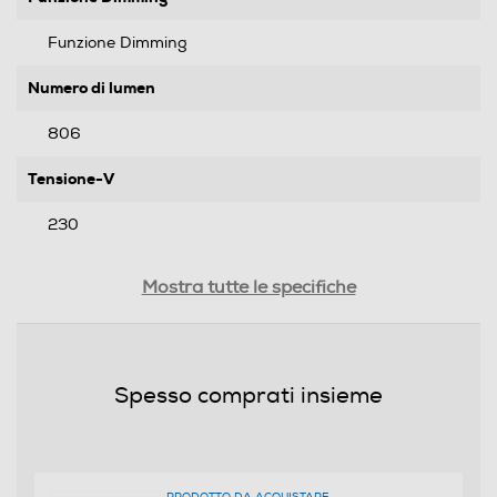
Funzione Dimming
Numero di lumen
806
Tensione-V
230
Classe consumo energetico
Mostra tutte le specifiche
A+
Connettività
Spesso comprati insieme
Protocollo Wi-fi
802.11a/b/g/n/ac