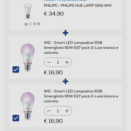
PRODOTTO DA ACQUISTARE
Protocollo Z-Wave
PHILIPS - PHILIPS HUE LAMP SING WHI
€ 34,90
Protocollo ZigBee
WIZ - Smart LED Lampadina RGB
Smerigliata 60W E27 pack 2-Luce bianca e
Compatibile IFTTT
colorata
1
€ 16,90
Tipo App. supportate
iOS - Android
WIZ - Smart LED Lampadina RGB
Smerigliata 60W E27 pack 2-Luce bianca e
colorata
Descrizione
1
Tipo lampada
€ 16,90
LED