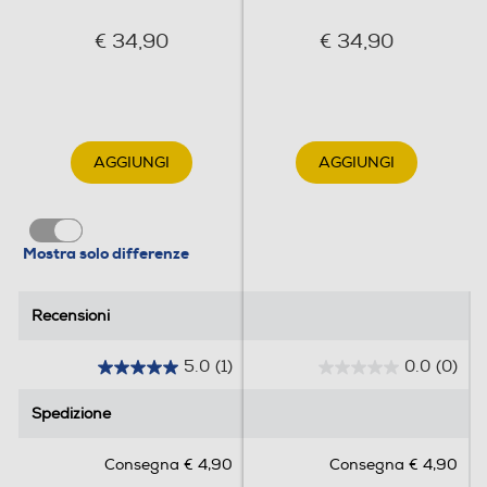
€ 34,90
€ 34,90
AGGIUNGI
AGGIUNGI
Mostra solo differenze
Recensioni
Recensioni
5.0
(1)
0.0
(0)
5
0
.
.
Spedizione
Spedizione
0
0
s
s
Consegna € 4,90
Consegna € 4,90
u
u