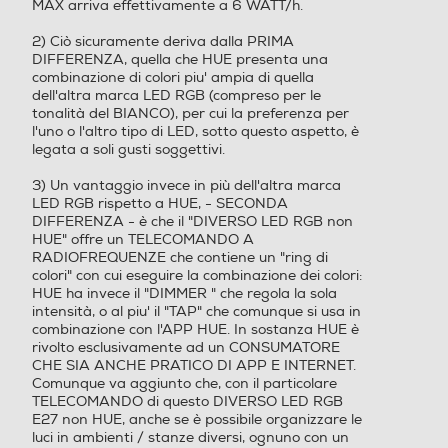
MAX arriva effettivamente a 6 WATT/h.
8,8
2) Ciò sicuramente deriva dalla PRIMA
Peso-Kg
Peso-Kg
DIFFERENZA, quella che HUE presenta una
combinazione di colori piu' ampia di quella
dell'altra marca LED RGB (compreso per le
8,8
tonalità del BIANCO), per cui la preferenza per
l'uno o l'altro tipo di LED, sotto questo aspetto, è
legata a soli gusti soggettivi.
3) Un vantaggio invece in più dell'altra marca
LED RGB rispetto a HUE, - SECONDA
DIFFERENZA - è che il "DIVERSO LED RGB non
HUE" offre un TELECOMANDO A
RADIOFREQUENZE che contiene un "ring di
colori" con cui eseguire la combinazione dei colori:
HUE ha invece il "DIMMER " che regola la sola
intensità, o al piu' il "TAP" che comunque si usa in
combinazione con l'APP HUE. In sostanza HUE è
rivolto esclusivamente ad un CONSUMATORE
CHE SIA ANCHE PRATICO DI APP E INTERNET.
Comunque va aggiunto che, con il particolare
TELECOMANDO di questo DIVERSO LED RGB
E27 non HUE, anche se è possibile organizzare le
luci in ambienti / stanze diversi, ognuno con un