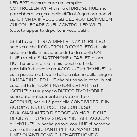
LED E27", occorre pure un semplice
CONTROLLER WI-FI simile al BRIDGE HUE, ma
potrebbero sorgere delle difficoltà qualora non vi
sia la PORTA INVECE USB DEL ROUTER/MODEM
CUI COLLEGARE QUEL CONTROLLER WI-FI
(dotato appunto di porta invece USB).
5) Tuttavia - TERZA DIFFERENZA DI RILIEVO -
se è vero che il CONTROLLO COMPLETO di tale
sistema di illuminazione è dato da quello ON-
LINE tramite SMARTPHONE e TABLET, allora
HUE ha una marcia in più, poiché offre la
possibilità di creare un ACCOUNT cd "MYHUE", in
cui è possibile attivare tutte o alcune delle singole
LAMPADINE LED HUE che si usano in casa: in tal
caso tutte le "COMBINAZIONI CREATE", cd
"SCENE", su un proprio DISPOSITIVO MOBILE,
sono automaticamente salvate in tale
ACCOUNT, per cui è possibile CONDIVIDERLE IN
AUTOMATICO, IN POCHI SECONDI, SU
QUALSIASI ALTRO DISPOSITIVO MOBILE CHE
DECIDIATE DI "REGISTRARE" IN TALE ACCOUNT
di "MYHUE".: in poche parole, con HUE si possono
avere all'istante TANTI T"ELECOMANDI ON-
LINE" QUANTI SONO GLI SMARTPHONE O