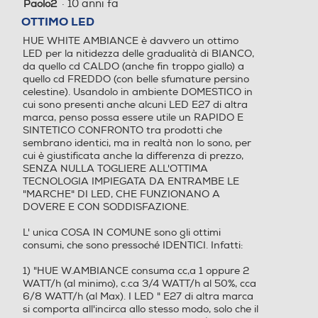
·
10 anni fa
Paolo2
5
finestra
su
OTTIMO LED
modale.
5
Tipo App. supportate
Tipo App. supportate
HUE WHITE AMBIANCE è davvero un ottimo
stelle.
LED per la nitidezza delle gradualità di BIANCO,
da quello cd CALDO (anche fin troppo giallo) a
iOS - Android
quello cd FREDDO (con belle sfumature persino
celestine). Usandolo in ambiente DOMESTICO in
Protocolli supportati
Protocolli supportati
cui sono presenti anche alcuni LED E27 di altra
marca, penso possa essere utile un RAPIDO E
SINTETICO CONFRONTO tra prodotti che
sembrano identici, ma in realtà non lo sono, per
cui è giustificata anche la differenza di prezzo,
Altezza-mm
Altezza-mm
SENZA NULLA TOGLIERE ALL'OTTIMA
TECNOLOGIA IMPIEGATA DA ENTRAMBE LE
"MARCHE" DI LED, CHE FUNZIONANO A
165
DOVERE E CON SODDISFAZIONE.
Larghezza-mm
Larghezza-mm
L' unica COSA IN COMUNE sono gli ottimi
consumi, che sono pressoché IDENTICI. Infatti:
75
1) "HUE W.AMBIANCE consuma cc,a 1 oppure 2
WATT/h (al minimo), c.ca 3/4 WATT/h al 50%, cca
Profondità-mm
Profondità-mm
6/8 WATT/h (al Max). I LED " E27 di altra marca
si comporta all'incirca allo stesso modo, solo che il