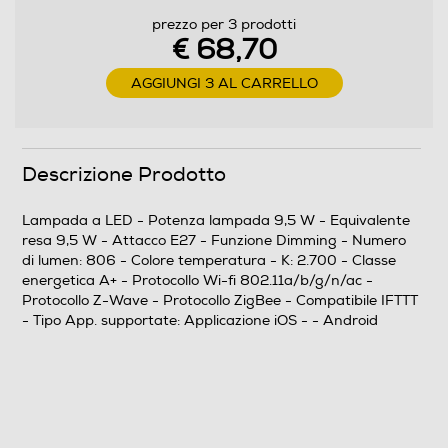
prezzo per 3 prodotti
Attacco lampada
€ 68,70
E27
AGGIUNGI 3 AL CARRELLO
Formato
A goccia
Descrizione Prodotto
Colore del vetro
Lampada a LED - Potenza lampada 9,5 W - Equivalente
Smerigliata
resa 9,5 W - Attacco E27 - Funzione Dimming - Numero
di lumen: 806 - Colore temperatura - K: 2.700 - Classe
Durata lampade-h
energetica A+ - Protocollo Wi-fi 802.11a/b/g/n/ac -
Protocollo Z-Wave - Protocollo ZigBee - Compatibile IFTTT
25000
- Tipo App. supportate: Applicazione iOS - - Android
Confezione
In scatola
Altre descrizioni strutturali