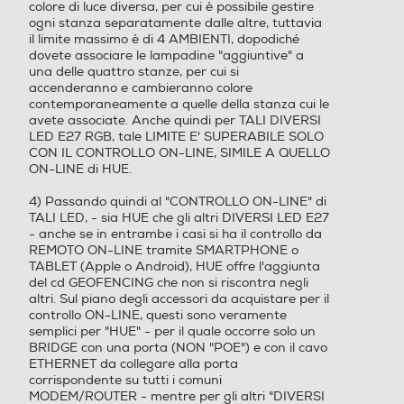
colore di luce diversa, per cui è possibile gestire
ogni stanza separatamente dalle altre, tuttavia
il limite massimo è di 4 AMBIENTI, dopodiché
dovete associare le lampadine "aggiuntive" a
una delle quattro stanze, per cui si
accenderanno e cambieranno colore
contemporaneamente a quelle della stanza cui le
avete associate. Anche quindi per TALI DIVERSI
LED E27 RGB, tale LIMITE E' SUPERABILE SOLO
CON IL CONTROLLO ON-LINE, SIMILE A QUELLO
ON-LINE di HUE.
4) Passando quindi al "CONTROLLO ON-LINE" di
TALI LED, - sia HUE che gli altri DIVERSI LED E27
- anche se in entrambe i casi si ha il controllo da
REMOTO ON-LINE tramite SMARTPHONE o
TABLET (Apple o Android), HUE offre l'aggiunta
del cd GEOFENCING che non si riscontra negli
altri. Sul piano degli accessori da acquistare per il
controllo ON-LINE, questi sono veramente
semplici per "HUE" - per il quale occorre solo un
BRIDGE con una porta (NON "POE") e con il cavo
ETHERNET da collegare alla porta
corrispondente su tutti i comuni
MODEM/ROUTER - mentre per gli altri "DIVERSI