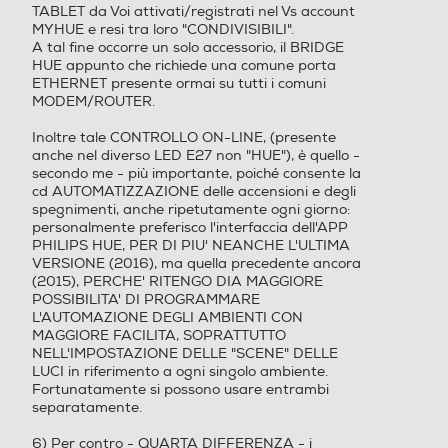
TABLET da Voi attivati/registrati nel Vs account
MYHUE e resi tra loro "CONDIVISIBILI".
A tal fine occorre un solo accessorio, il BRIDGE
HUE appunto che richiede una comune porta
ETHERNET presente ormai su tutti i comuni
MODEM/ROUTER.
Inoltre tale CONTROLLO ON-LINE, (presente
anche nel diverso LED E27 non "HUE"), è quello -
secondo me - più importante, poiché consente la
cd AUTOMATIZZAZIONE delle accensioni e degli
spegnimenti, anche ripetutamente ogni giorno:
personalmente preferisco l'interfaccia dell'APP
PHILIPS HUE, PER DI PIU' NEANCHE L'ULTIMA
VERSIONE (2016), ma quella precedente ancora
(2015), PERCHE' RITENGO DIA MAGGIORE
POSSIBILITA' DI PROGRAMMARE
L'AUTOMAZIONE DEGLI AMBIENTI CON
MAGGIORE FACILITA, SOPRATTUTTO
NELL'IMPOSTAZIONE DELLE "SCENE" DELLE
LUCI in riferimento a ogni singolo ambiente.
Fortunatamente si possono usare entrambi
separatamente.
6) Per contro - QUARTA DIFFERENZA - i