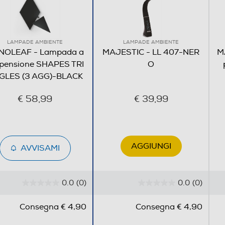
LAMPADE AMBIENTE
LAMPADE AMBIENTE
NOLEAF - Lampada a
MAJESTIC - LL 407-NER
M
pensione SHAPES TRI
O
GLES (3 AGG)-BLACK
€ 58,99
€ 39,99
AGGIUNGI
AVVISAMI
0.0
(0)
0.0
(0)
0
0
.
.
Consegna € 4,90
Consegna € 4,90
0
0
s
s