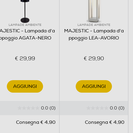
LAMPADE AMBIENTE
LAMPADE AMBIENTE
AJESTIC - Lampada d'a
MAJESTIC - Lampada d'a
ppoggio AGATA-NERO
ppoggio LEA-AVORIO
€ 29,99
€ 29,90
AGGIUNGI
AGGIUNGI
0.0
(0)
0.0
(0)
0
0
.
.
Consegna € 4,90
Consegna € 4,90
0
0
s
s