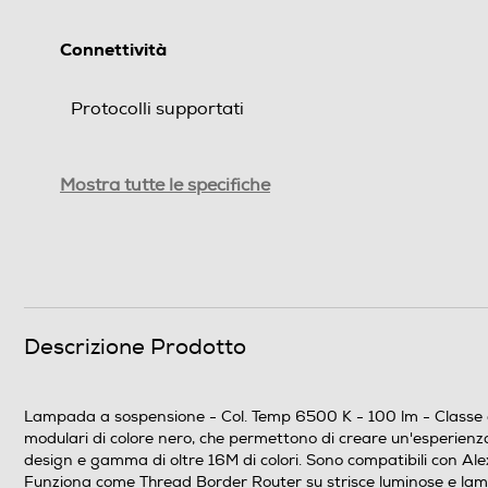
Connettività
Protocolli supportati
Compatibile IFTTT
Mostra tutte le specifiche
Tipo App. supportate
Dimensioni - Peso
Altezza-mm
Descrizione Prodotto
Larghezza-mm
Lampada a sospensione - Col. Temp 6500 K - 100 lm - Classe ene
Profondità-mm
modulari di colore nero, che permettono di creare un'esperienza
design e gamma di oltre 16M di colori. Sono compatibili con 
Peso-Kg
Funziona come Thread Border Router su strisce luminose e lampadi