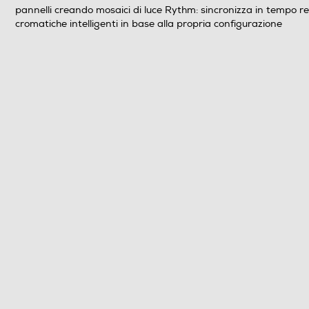
pannelli creando mosaici di luce Rythm: sincronizza in tempo real
cromatiche intelligenti in base alla propria configurazione
Informazioni sulla sicurezza del prodotto
Clicca qui