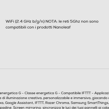
WiFi (2.4 GHz b/g/n) NOTA: le reti 5Ghz non sono
compatibili con i prodotti Nanoleaf
iOS - Android
200
230
rgetica G - Classe energetica G - Compatibile IFTTT - Applicazion
6
 di illuminazione creativa, personalizzabile e immersiva, giocando c
Alexa, Google Assistant, IFTTT, Razer Chroma, Samsung SmartThing
0,141
ne. Screen mirroring: sincronizza le luci dei tuoi pannelli ai colori