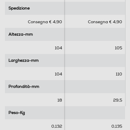
.
.
Spedizione
Spedizione
0
0
s
s
Consegna € 4,90
Consegna € 4,90
u
u
5
5
Altezza-mm
Altezza-mm
s
s
t
t
e
e
104
105
l
l
l
l
Larghezza-mm
Larghezza-mm
e
e
.
.
104
110
Profondità-mm
Profondità-mm
18
29,5
Peso-Kg
Peso-Kg
0,132
0,135