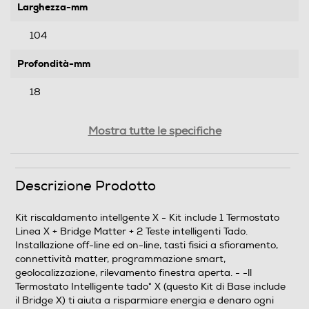
Larghezza-mm
104
Profondità-mm
18
Peso-Kg
Mostra tutte le specifiche
0,132
Descrizione Prodotto
Informazioni sulla sicurezza del prodotto
Clicca qui
Kit riscaldamento intellgente X - Kit include 1 Termostato
Linea X + Bridge Matter + 2 Teste intelligenti Tado.
Installazione off-line ed on-line, tasti fisici a sfioramento,
connettività matter, programmazione smart,
geolocalizzazione, rilevamento finestra aperta. - -ll
Termostato Intelligente tado° X (questo Kit di Base include
il Bridge X) ti aiuta a risparmiare energia e denaro ogni