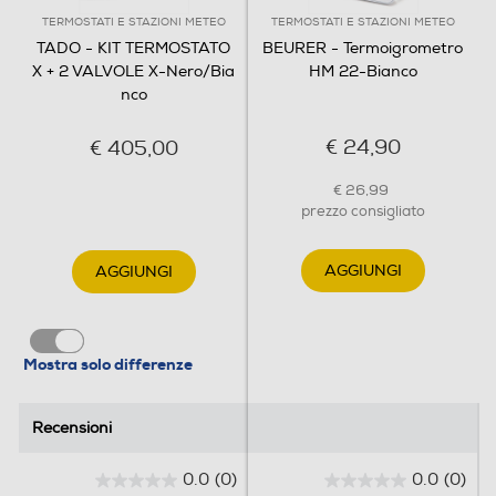
TERMOSTATI E STAZIONI METEO
TERMOSTATI E STAZIONI METEO
TADO - KIT TERMOSTATO
BEURER - Termoigrometro
X + 2 VALVOLE X-Nero/Bia
HM 22-Bianco
nco
€ 24,90
€ 405,00
€ 26,99
prezzo consigliato
AGGIUNGI
AGGIUNGI
Mostra solo differenze
Recensioni
Recensioni
0.0
(0)
0.0
(0)
0
0