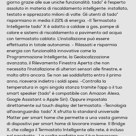
giorno grazie alle sue uniche funzionalità. tado° è l'esperto
assoluto in materia di riscaldamento intelligente: installato,
testato e apprezzato milioni di volte. Gli utenti di tado°
risparmiano in media il 22% di energia. -Il Termostato
Intelligente tado° X è adatto a caldaie a gas, pompe di
calore e sistemi di riscaldamento a pavimento ad acqua
con termostato cablato. L'installazione può essere
effettuata in totale autonomia. - Rilassati e risparmia
energia con funzionalità innovative come la
Programmazione Intelligente, la Geolocalizzazione
avanzata, il Rilevamento Finestra Aperta che non
necessita l'installazione di ulteriori sensori alle finestre, e
molto altro ancora. Se non sei soddisfatto entro il primo
anno, riceverai indietro i soldi spesi. -Controlla la
temperatura in ogni singola stanza tramite l'app o il tuo
smart speaker (tado° è compatibile con Amazon Alexa,
Google Assistant o Apple Siri). Oppure impostala
direttamente sul touch display del termostato. -Tecnologia
all'avanguardia: tado° X sfrutta lo standard universale
Matter per smart home che permette a una vasta gamma
di dispositivi per smart home di lavorare insieme. Il Bridge
X, che collega il Termostato Intelligente alla rete, è incluso
nel pacchetto. -La scelta perfetta per il tuo benessere: