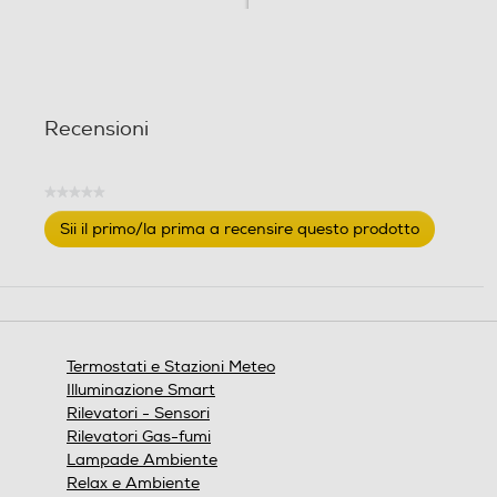
Recensioni
★★★★★
Nessuna
Sii il primo/la prima a recensire questo prodotto
valutazione
.
Questa
azione
aprirà
una
finestra
Termostati e Stazioni Meteo
modale.
Illuminazione Smart
Rilevatori - Sensori
Rilevatori Gas-fumi
Lampade Ambiente
Relax e Ambiente