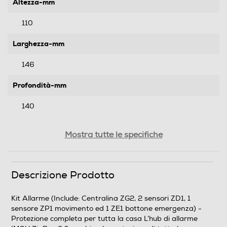
Altezza-mm
110
Larghezza-mm
146
Profondità-mm
140
Peso-Kg
Mostra tutte le specifiche
0,371
Descrizione Prodotto
Informazioni sulla sicurezza del prodotto
Clicca qui
Kit Allarme (Include: Centralina ZG2, 2 sensori ZD1, 1
sensore ZP1 movimento ed 1 ZE1 bottone emergenza) -
Protezione completa per tutta la casa L’hub di allarme