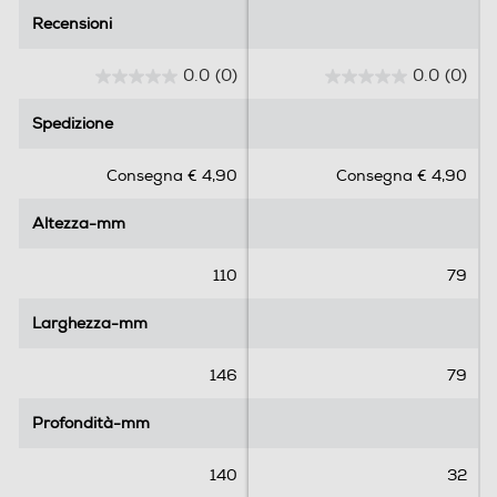
Recensioni
Recensioni
0.0
(0)
0.0
(0)
0
0
.
.
Spedizione
Spedizione
0
0
s
s
Consegna € 4,90
Consegna € 4,90
u
u
5
5
Altezza-mm
Altezza-mm
s
s
t
t
e
e
110
79
l
l
l
l
Larghezza-mm
Larghezza-mm
e
e
.
.
146
79
Profondità-mm
Profondità-mm
140
32