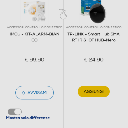
ACCESSORI CONTROLLO DOMESTICO
ACCESSORI CONTROLLO DOMESTICO
A
IMOU - KIT-ALARM-BIAN
TP-LINK - Smart Hub SMA
CO
RT IR & IOT HUB-Nero
€ 99,90
€ 24,90
AGGIUNGI
AVVISAMI
Mostra solo differenze