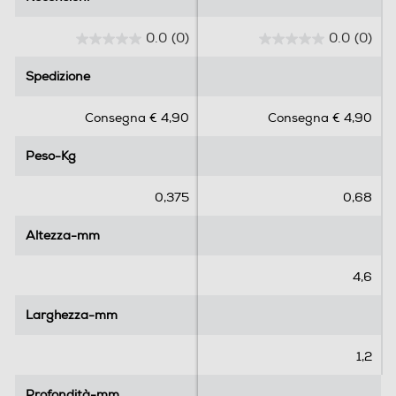
0.0
(0)
0.0
(0)
0
0
.
.
Spedizione
Spedizione
0
0
s
s
Consegna € 4,90
Consegna € 4,90
u
u
5
5
Peso-Kg
Peso-Kg
s
s
t
t
e
e
0,375
0,68
l
l
l
l
Altezza-mm
Altezza-mm
e
e
.
.
4,6
Larghezza-mm
Larghezza-mm
1,2
Profondità-mm
Profondità-mm