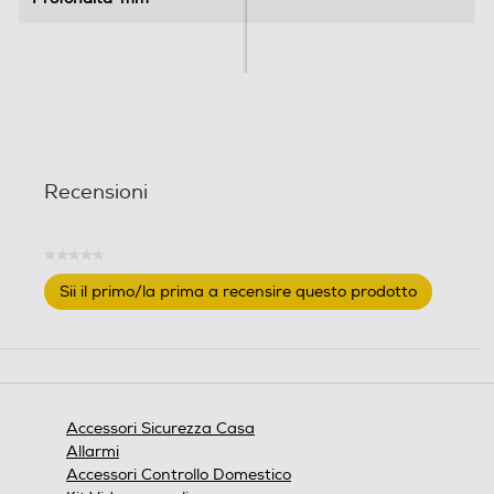
Recensioni
★★★★★
Nessuna
Sii il primo/la prima a recensire questo prodotto
valutazione
.
Questa
azione
aprirà
una
finestra
Accessori Sicurezza Casa
modale.
Allarmi
Accessori Controllo Domestico