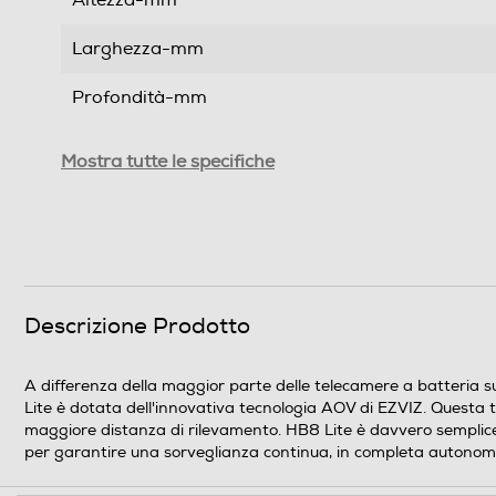
Altezza-mm
Larghezza-mm
Profondità-mm
Peso-Kg
Mostra tutte le specifiche
Informazioni sulla sicurezza del prodotto
Clicca qui
Descrizione Prodotto
A differenza della maggior parte delle telecamere a batteria su
Lite è dotata dell'innovativa tecnologia AOV di EZVIZ. Questa 
maggiore distanza di rilevamento. HB8 Lite è davvero semplice. In
per garantire una sorveglianza continua, in completa autonomia.