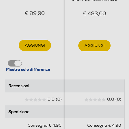
€ 89,90
€ 493,00
AGGIUNGI
AGGIUNGI
Mostra solo differenze
Recensioni
Recensioni
0.0
(0)
0.0
(0)
0
0
.
.
Spedizione
Spedizione
0
0
s
s
Consegna € 4,90
Consegna € 4,90
u
u