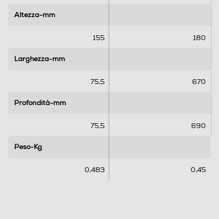
5
5
Altezza-mm
Altezza-mm
s
s
t
t
e
e
155
180
l
l
l
l
Larghezza-mm
Larghezza-mm
e
e
.
.
75,5
670
Profondità-mm
Profondità-mm
75,5
690
Peso-Kg
Peso-Kg
0,483
0,45