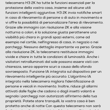
telecamera H3 2K ha tutte le funzioni essenziali per la
protezione della vostra casa, insieme ad alcune utili
funzioni intelligenti aggiuntive. H3 2K invia notifiche smart
in caso di rilevamento di persone o di auto in movimento e
vi offre la possibilità di personalizzare l'area di rilevamento.
Grazie alle immagini con risoluzione 2K e alla visione
notturna a colori, è la soluzione giusta perottenere una
visibilità più chiara in grandi spazi esterni, come ad
esempio nel cortile, nell'ingresso di casa, in negozio o nei
parcheggi. Nessuno dettaglio importante va perso: Grazie
alla risoluzione 2K, la telecamera restituisce immagini
vivide e chiare in tutte le condizioni di luminosità. Anche i
visitatori retroilluminati dal sole possono essere visti con
chiarezza, senza apparire scuri a causa dello sfondo
sovraesposto. Funzione IA integrata sul dispositivo per un
rilevamento intelligente più accurato: L'algoritmo IA
integrato nella telecamera migliora l'identificazione di
persone e veicoli in movimento. Inoltre, riduce gli allarmi
attivati dalle foglie che cadono o dagli insetti volanti e
segnala i parcheggi non autorizzati all'interno della tua
proprietà. Potete stare tranquilli, la vostra casa è ben
protetta anche di notte Con questa telecamera non sarà