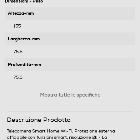
Dimensioni - Peso
Altezza-mm
155
Larghezza-mm
75,5
Profondità-mm
75,5
Peso-Kg
Mostra tutte le specifiche
0,483
Descrizione Prodotto
Informazioni sulla sicurezza del prodotto
Telecamera Smart Home Wi-Fi, Protezione esterna
Clicca qui
affidabile con funzioni smart, risoluzione 2k - La