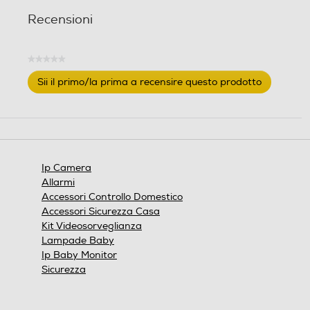
Recensioni
★★★★★
Nessuna
Sii il primo/la prima a recensire questo prodotto
valutazione
.
Questa
azione
aprirà
una
finestra
Ip Camera
modale.
Allarmi
Accessori Controllo Domestico
Accessori Sicurezza Casa
Kit Videosorveglianza
Lampade Baby
Ip Baby Monitor
Sicurezza