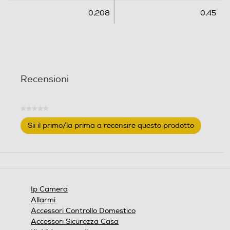
0,208
0,45
Recensioni
★★★★★
Nessuna
Sii il primo/la prima a recensire questo prodotto
valutazione
.
Questa
azione
aprirà
una
finestra
Ip Camera
modale.
Allarmi
Accessori Controllo Domestico
Accessori Sicurezza Casa