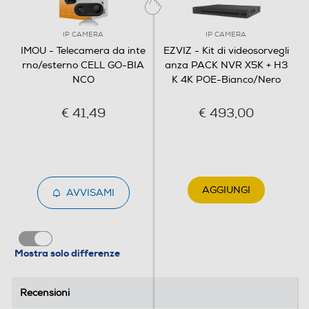
Funzioni pratiche Imou Life app: - Scene intelligenti:
imposta scene intelligenti come la ""modalità assente"" in
cui la telecamera è completamente attiva - Regione di
IP CAMERA
IP CAMERA
rilevamento: seleziona in quale zona la telecamera deve
IMOU - Telecamera da inte
EZVIZ - Kit di videosorvegli
rilevare il movimento - Modalità privacy: la telecamera
rno/esterno CELL GO-BIA
anza PACK NVR X5K + H3
entra in modalità standby per garantire la privacy -
NCO
K 4K POE-Bianco/Nero
Pannello solare: collega Cell Go a un pannello solare Imou
€ 41,49
€ 493,00
AGGIUNGI
AVVISAMI
Mostra solo differenze
Recensioni
Recensioni