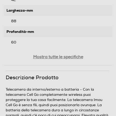
Larghezza-mm
88
Profondità-mm
60
Peso-Kg
Mostra tutte le specifiche
0,208
Descrizione Prodotto
Informazioni sulla sicurezza del prodotto
Clicca qui
Telecamera da interno/esterno a batteria - Con la
telecamera Cell Go completamente wireless puoi
proteggere la tua casa facilmente. La telecamera Imou
Cell Go è senza fili, quindi puoi posizionarla ovunque. La
batteria della telecamera dura a lungo in circostanze
normali, quindi c'è poco di cui preoccuparsi. Elevata qualità