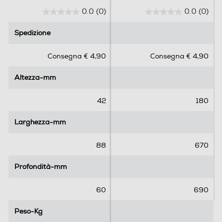
0.0
(0)
0.0
(0)
0
0
.
.
Spedizione
Spedizione
0
0
s
s
Consegna € 4,90
Consegna € 4,90
u
u
5
5
Altezza-mm
Altezza-mm
s
s
t
t
e
e
42
180
l
l
l
l
Larghezza-mm
Larghezza-mm
e
e
.
.
88
670
Profondità-mm
Profondità-mm
60
690
Peso-Kg
Peso-Kg