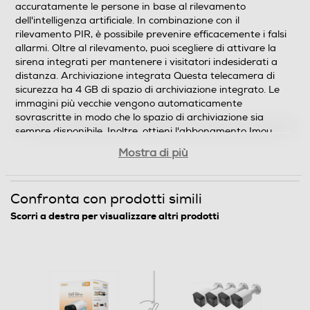
accuratamente le persone in base al rilevamento
dell'intelligenza artificiale. In combinazione con il
rilevamento PIR, è possibile prevenire efficacemente i falsi
allarmi. Oltre al rilevamento, puoi scegliere di attivare la
sirena integrati per mantenere i visitatori indesiderati a
distanza. Archiviazione integrata Questa telecamera di
sicurezza ha 4 GB di spazio di archiviazione integrato. Le
immagini più vecchie vengono automaticamente
sovrascritte in modo che lo spazio di archiviazione sia
sempre disponibile. Inoltre, ottieni l'abbonamento Imou
Protect gratuitamente per 1 anno con Cell Go. Imou
Mostra di più
Protect offre vari vantaggi tramite l'app Imou Life come
l'archiviazione nel cloud, report di sicurezza e il download
diretto delle registrazioni nell'app. Installazione Scarica
Confronta con prodotti simili
l'app Imou Life (iOS, Android o Windows) e crea un
account Imou. Dopo aver effettuato l'accesso, seleziona il
Scorri a destra per visualizzare altri prodotti
segno ""+"" in alto a destra dell'app Imou per aggiungere
una videocamera. Scansiona il codice QR sulla telecamera
e segui i passaggi nell'app. Quindi seleziona la rete Wi-Fi
(2,4 GHz/5 GHZ) e assicurati che la videocamera sia vicina
al router durante il processo di configurazione. La
telecamera è pronta per l'uso in pochissimo tempo.