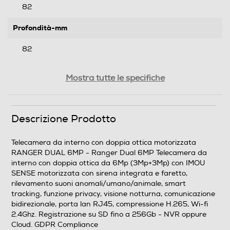
82
Profondità-mm
82
Peso-Kg
Mostra tutte le specifiche
0,225
Descrizione Prodotto
Informazioni sulla sicurezza del prodotto
Clicca qui
Telecamera da interno con doppia ottica motorizzata
RANGER DUAL 6MP - Ranger Dual 6MP Telecamera da
interno con doppia ottica da 6Mp (3Mp+3Mp) con IMOU
SENSE motorizzata con sirena integrata e faretto,
rilevamento suoni anomali/umano/animale, smart
tracking, funzione privacy, visione notturna, comunicazione
bidirezionale, porta lan RJ45, compressione H.265, Wi-fi
2.4Ghz. Registrazione su SD fino a 256Gb - NVR oppure
Cloud. GDPR Compliance