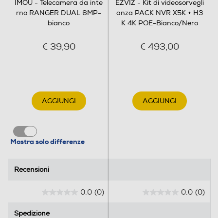
IMOU - Telecamera da inte
EZVIZ - Kit di videosorvegli
rno RANGER DUAL 6MP-
anza PACK NVR X5K + H3
bianco
K 4K POE-Bianco/Nero
€ 39,90
€ 493,00
AGGIUNGI
AGGIUNGI
Mostra solo differenze
Recensioni
Recensioni
0.0
(0)
0.0
(0)
0
0
.
.
Spedizione
Spedizione
0
0