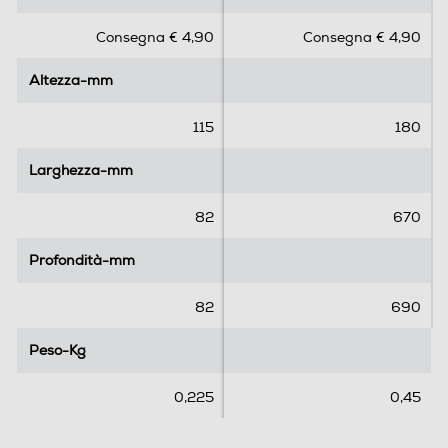
s
s
Consegna € 4,90
Consegna € 4,90
u
u
5
5
Altezza-mm
Altezza-mm
s
s
t
t
e
e
115
180
l
l
l
l
Larghezza-mm
Larghezza-mm
e
e
.
.
82
670
Profondità-mm
Profondità-mm
82
690
Peso-Kg
Peso-Kg
0,225
0,45