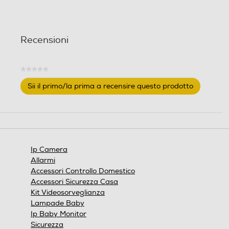
Recensioni
★★★★★
Nessuna
Sii il primo/la prima a recensire questo prodotto
valutazione
.
Questa
azione
aprirà
una
finestra
Ip Camera
modale.
Allarmi
Accessori Controllo Domestico
Accessori Sicurezza Casa
Kit Videosorveglianza
Lampade Baby
Ip Baby Monitor
Sicurezza