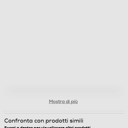
Protocollo ZigBee
Ethernet
Numero porte Ethernet
1
Numero porte USB
2
Mostra di più
Interfaccia USB
Confronta con prodotti simili
USB 2.0
Scorri a destra per visualizzare altri prodotti