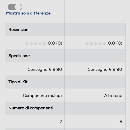
Mostra solo differenze
Recensioni
Recensioni
0.0
(0)
0.0
(0)
0
0
.
.
Spedizione
Spedizione
0
0
s
s
Consegna € 9,90
Consegna € 9,90
u
u
5
5
Tipo di Kit
Tipo di Kit
s
s
t
t
e
e
Componenti multipli
All in one
l
l
l
l
Numero di componenti
Numero di componenti
e
e
.
.
7
5