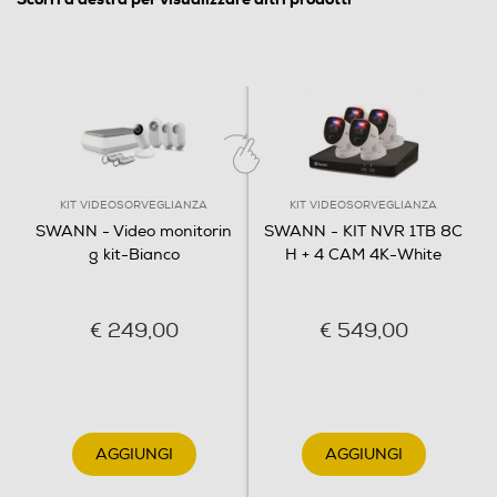
Protocolli supportati
Supporta protocolli ZigBee, ZWave, WiFi b/g/n ed
Ethernet
Informazioni sulla sicurezza del prodotto
Clicca qui
KIT VIDEOSORVEGLIANZA
KIT VIDEOSORVEGLIANZA
SWANN - Video monitorin
SWANN - KIT NVR 1TB 8C
g kit-Bianco
H + 4 CAM 4K-White
€ 249,00
€ 549,00
AGGIUNGI
AGGIUNGI