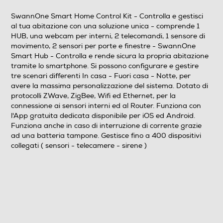
protette con una criptatura di livello internazionale per
assicurare la massima privacy dei dati trasmessi. E'
SwannOne Smart Home Control Kit - Controlla e gestisci
disponibile un servizio di archiviazione su Cloud (a
al tua abitazione con una soluzione unica - comprende 1
pagamento)
HUB, una webcam per interni, 2 telecomandi, 1 sensore di
movimento, 2 sensori per porte e finestre - SwannOne
Altre informazioni
Smart Hub - Controlla e rende sicura la propria abitazione
tramite lo smartphone. Si possono configurare e gestire
Contenuto della confezione: Smart Hub (SWO-HUB01K-
tre scenari differenti In casa - Fuori casa - Notte, per
IT), due telecomandi (SWO-KEF1PA-IT), un sensore di
avere la massima personalizzazione del sistema. Dotato di
movimento PIR (SWO-MOS1PA-IT) e 2 sensori per
protocolli ZWave, ZigBee, Wifi ed Ethernet, per la
porte e finestre (SWO-WDS1PA-IT), una telecamera
connessione ai sensori interni ed al Router. Funziona con
l'App gratuita dedicata disponibile per iOS ed Android.
HD infrarossi(SWO-SVC01K-IT), 1 x cavo Ethernet, 1 x
Funziona anche in caso di interruzione di corrente grazie
Adattatore e una guida rapida d'installazione
ad una batteria tampone. Gestisce fino a 400 dispositivi
collegati ( sensori - telecamere - sirene )
Connessioni
Protocollo Wi-fi
802.11a/b/g/n
Protocollo Z-Wave