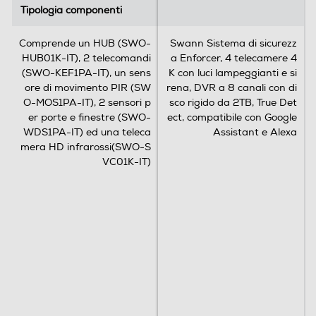
Tipologia componenti
Tipologia componenti
Comprende un HUB (SWO-
Swann Sistema di sicurezz
HUB01K-IT), 2 telecomandi
a Enforcer, 4 telecamere 4
(SWO-KEF1PA-IT), un sens
K con luci lampeggianti e si
ore di movimento PIR (SW
rena, DVR a 8 canali con di
O-MOS1PA-IT), 2 sensori p
sco rigido da 2TB, True Det
er porte e finestre (SWO-
ect, compatibile con Google
WDS1PA-IT) ed una teleca
Assistant e Alexa
mera HD infrarossi(SWO-S
VC01K-IT)