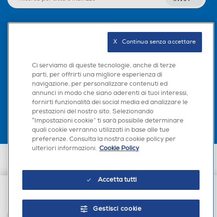
300
Profondità-mm
Profondità-mm
Seguici sui social
X   Continua senza accettare
64
Ci serviamo di queste tecnologie, anche di terze
Peso-Kg
Peso-Kg
parti, per offrirti una migliore esperienza di
navigazione, per personalizzare contenuti ed
Scarica la nostra app
0,2
annunci in modo che siano aderenti ai tuoi interessi,
fornirti funzionalità dei social media ed analizzare le
prestazioni del nostro sito. Selezionando
“Impostazioni cookie” ti sarà possibile determinare
quali cookie verranno utilizzati in base alle tue
preferenze. Consulta la nostra cookie policy per
ulteriori informazioni.
Cookie Policy
Euronics Italia SpA. Sede legale Via Montefeltro, 6/a 20156 Milano
Partita Iva, Codice Fiscale e iscrizione CCIAA Milano Monza Brianza Lodi
n. 13337170156. Codice intermediario SDI: HHBD9AK. Vendite soggette
Accetta tutti
agli Artt. 45 e ss del Codice del Consumo in tema di Diritti dei
Consumatori.
€ 249,00
Gestisci cookie
AGGIUNGI AL CARRELLO