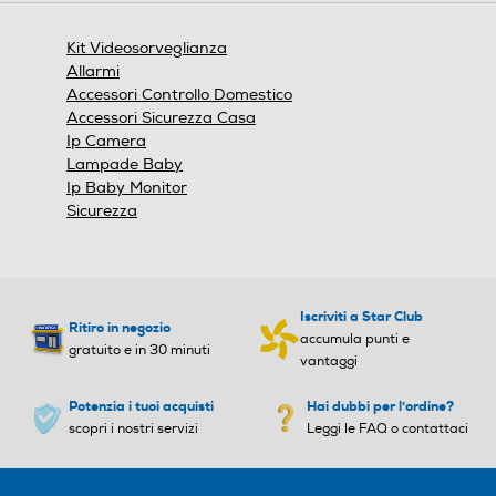
una
finestra
Kit Videosorveglianza
modale.
Numero porte Ethernet
Numero porte Ethernet
Allarmi
Accessori Controllo Domestico
1
Accessori Sicurezza Casa
Ip Camera
Numero porte USB
Numero porte USB
Lampade Baby
Ip Baby Monitor
Sicurezza
2
2
Interfaccia USB
Interfaccia USB
USB 2.0
USB 2.0
Iscriviti a Star Club
Ritiro in negozio
accumula punti e
gratuito e in 30 minuti
Protocolli supportati
Protocolli supportati
vantaggi
Potenzia i tuoi acquisti
Hai dubbi per l'ordine?
Supporta protocolli ZigBee,
scopri i nostri servizi
Leggi le FAQ o contattaci
ZWave, WiFi b/g/n ed Ethe
rnet