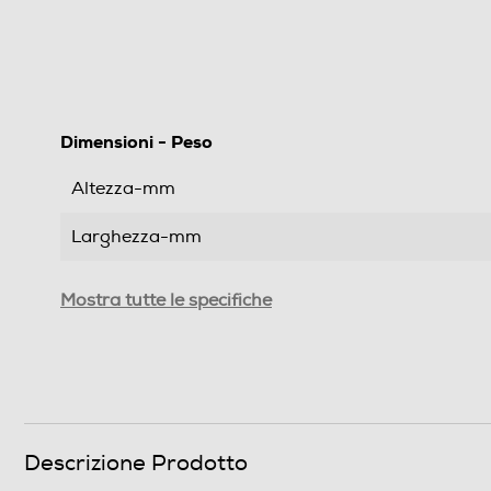
Dimensioni - Peso
Altezza-mm
Larghezza-mm
Profondità-mm
Mostra tutte le specifiche
Peso-Kg
Informazioni sulla sicurezza del prodotto
Clicca qui
Descrizione Prodotto