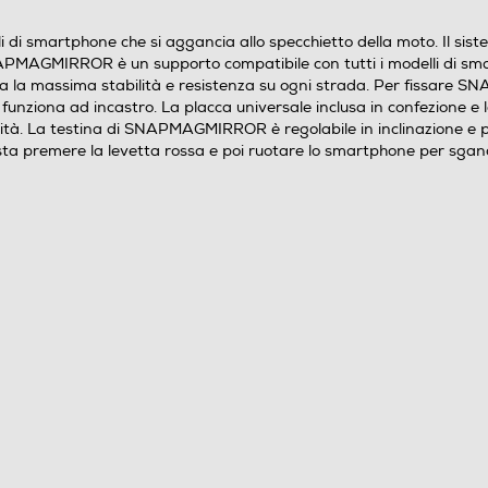
di smartphone che si aggancia allo specchietto della moto. Il s
APMAGMIRROR è un supporto compatibile con tutti i modelli di smar
la massima stabilità e resistenza su ogni strada. Per fissare SN
io funziona ad incastro. La placca universale inclusa in confezione e
lità. La testina di SNAPMAGMIRROR è regolabile in inclinazione e
 basta premere la levetta rossa e poi ruotare lo smartphone per sganc