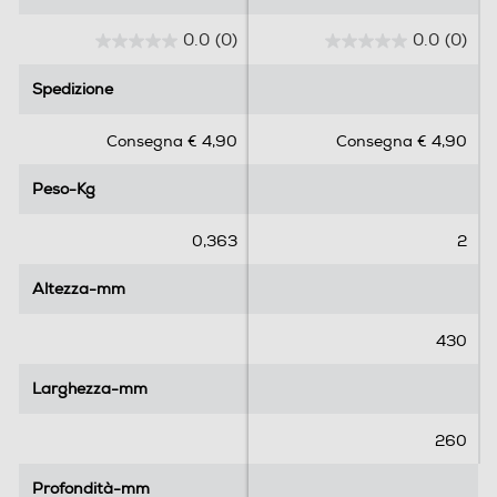
0.0
(0)
0.0
(0)
0
0
.
.
Spedizione
Spedizione
0
0
s
s
Consegna € 4,90
Consegna € 4,90
u
u
5
5
Peso-Kg
Peso-Kg
s
s
t
t
e
e
0,363
2
l
l
l
l
Altezza-mm
Altezza-mm
e
e
.
.
430
Larghezza-mm
Larghezza-mm
260
Profondità-mm
Profondità-mm