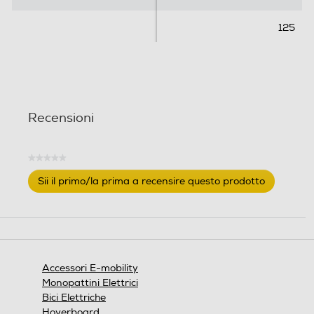
125
Recensioni
★★★★★
Nessuna
Sii il primo/la prima a recensire questo prodotto
valutazione
.
Questa
azione
aprirà
una
finestra
Accessori E-mobility
modale.
Monopattini Elettrici
Bici Elettriche
Hoverboard