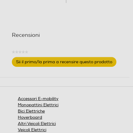
l
l
l
l
e
e
.
.
Recensioni
★★★★★
Nessuna
Sii il primo/la prima a recensire questo prodotto
valutazione
.
Questa
azione
aprirà
una
finestra
Accessori E-mobility
modale.
Monopattini Elettrici
Bici Elettriche
Hoverboard
Altri Veicoli Elettrici
Veicoli Elettrici