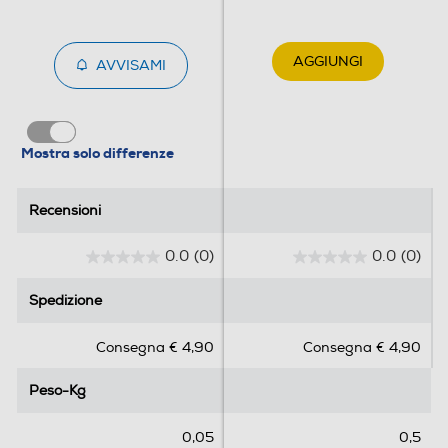
AGGIUNGI
AVVISAMI
Mostra solo differenze
Recensioni
Recensioni
0.0
(0)
0.0
(0)
0
0
.
.
Spedizione
Spedizione
0
0
s
s
Consegna € 4,90
Consegna € 4,90
u
u
5
5
Peso-Kg
Peso-Kg
s
s
t
t
e
e
0,05
0,5