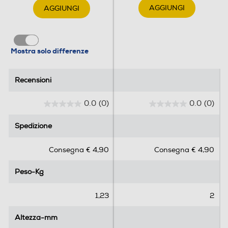
AGGIUNGI
AGGIUNGI
Mostra solo differenze
Recensioni
Recensioni
0.0
(0)
0.0
(0)
0
0
.
.
Spedizione
Spedizione
0
0
s
s
Consegna € 4,90
Consegna € 4,90
u
u
5
5
Peso-Kg
Peso-Kg
s
s
t
t
e
e
1,23
2
l
l
l
l
Altezza-mm
Altezza-mm
e
e