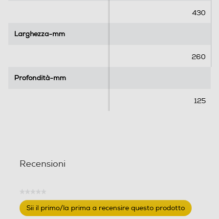
.
.
430
Larghezza-mm
Larghezza-mm
260
Profondità-mm
Profondità-mm
125
Recensioni
★★★★★
Nessuna
Sii il primo/la prima a recensire questo prodotto
valutazione
.