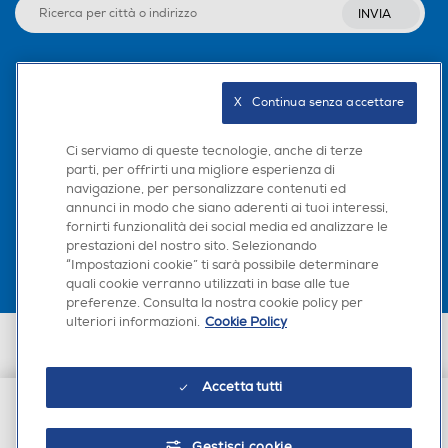
INVIA
Seguici sui social
X   Continua senza accettare
Ci serviamo di queste tecnologie, anche di terze
parti, per offrirti una migliore esperienza di
navigazione, per personalizzare contenuti ed
Scarica la nostra app
annunci in modo che siano aderenti ai tuoi interessi,
fornirti funzionalità dei social media ed analizzare le
prestazioni del nostro sito. Selezionando
“Impostazioni cookie” ti sarà possibile determinare
quali cookie verranno utilizzati in base alle tue
preferenze. Consulta la nostra cookie policy per
ulteriori informazioni.
Cookie Policy
Euronics Italia SpA. Sede legale Via Montefeltro, 6/a 20156 Milano
Partita Iva, Codice Fiscale e iscrizione CCIAA Milano Monza Brianza Lodi
n. 13337170156. Codice intermediario SDI: HHBD9AK. Vendite soggette
Accetta tutti
agli Artt. 45 e ss del Codice del Consumo in tema di Diritti dei
Consumatori.
€ 69,90
Gestisci cookie