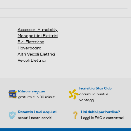
Questa
azione
aprirà
una
finestra
Accessori E-mobility
modale.
Monopattini Elettrici
Bici Elettriche
Hoverboard
Altri Veicoli Elettrici
Veicoli Elettrici
Iscriviti a Star Club
Ritiro in negozio
accumula punti e
gratuito e in 30 minuti
vantaggi
Potenzia i tuoi acquisti
Hai dubbi per l'ordine?
scopri i nostri servizi
Leggi le FAQ o contattaci