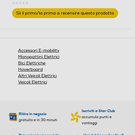
★★★★★
Nessuna
Sii il primo/la prima a recensire questo prodotto
valutazione
.
Questa
azione
aprirà
una
finestra
Accessori E-mobility
modale.
Monopattini Elettrici
Bici Elettriche
Hoverboard
Altri Veicoli Elettrici
Veicoli Elettrici
Iscriviti a Star Club
Ritiro in negozio
accumula punti e
gratuito e in 30 minuti
vantaggi