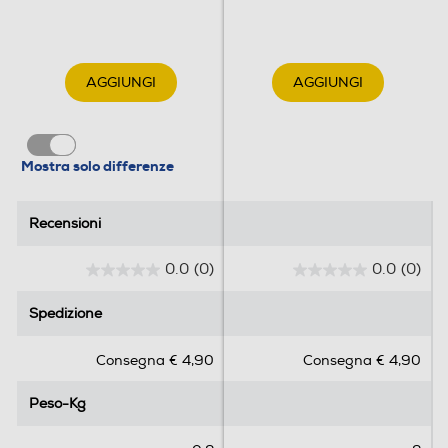
AGGIUNGI
AGGIUNGI
Mostra solo differenze
Recensioni
Recensioni
0.0
(0)
0.0
(0)
0
0
.
.
Spedizione
Spedizione
0
0
s
s
Consegna € 4,90
Consegna € 4,90
u
u
5
5
Peso-Kg
Peso-Kg
s
s
t
t