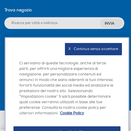
Trova negozio
INVIA
Seguici sui social
X   Continua senza accettare
Ci serviamo di queste tecnologie, anche di terze
parti, per offrirti una migliore esperienza di
navigazione, per personalizzare contenuti ed
Scarica la nostra app
annunci in modo che siano aderenti ai tuoi interessi,
fornirti funzionalità dei social media ed analizzare le
prestazioni del nostro sito. Selezionando
“Impostazioni cookie” ti sarà possibile determinare
quali cookie verranno utilizzati in base alle tue
preferenze. Consulta la nostra cookie policy per
ulteriori informazioni.
Cookie Policy
Euronics Italia SpA. Sede legale Via Montefeltro, 6/a 20156 Milano
Partita Iva, Codice Fiscale e iscrizione CCIAA Milano Monza Brianza Lodi
n. 13337170156. Codice intermediario SDI: HHBD9AK. Vendite soggette