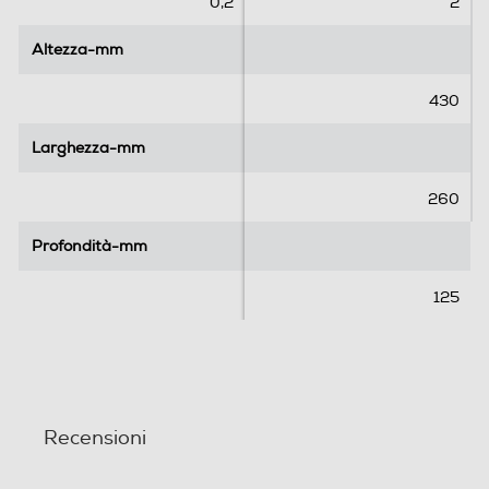
e
e
0,2
2
l
l
l
l
Altezza-mm
Altezza-mm
e
e
.
.
430
Larghezza-mm
Larghezza-mm
260
Profondità-mm
Profondità-mm
125
Recensioni