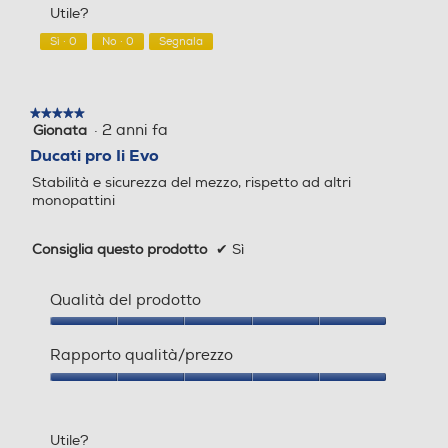
r
a
Utile?
su
Manubrio regolabile
Manubrio regolabile
e
z
5
Sì ·
0
No ·
0
Segnala
c
i
e
o
n
n
s
e
★★★★★
★★★★★
i
a
·
2 anni fa
Gionata
5
o
p
su
Ducati pro Ii Evo
n
r
5
e
i
Stabilità e sicurezza del mezzo, rispetto ad altri
stelle.
.
r
monopattini
à
u
Consiglia questo prodotto
✔
Sì
n
a
f
Qualità del prodotto
i
n
Qualità
del
e
Rapporto qualità/prezzo
prodotto,
s
5
Rapporto
t
su
qualità/prezzo,
r
5
5
a
Utile?
su
m