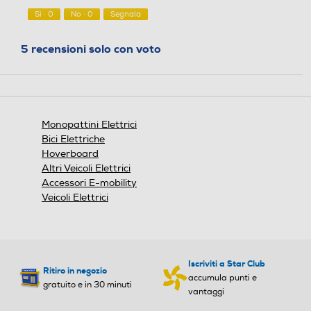
5
o
Sì ·
0
No ·
0
Segnala
d
a
5 recensioni solo con voto
l
e
.
Monopattini Elettrici
Bici Elettriche
Hoverboard
Altri Veicoli Elettrici
Accessori E-mobility
Veicoli Elettrici
Iscriviti a Star Club
Ritiro in negozio
accumula punti e
gratuito e in 30 minuti
vantaggi