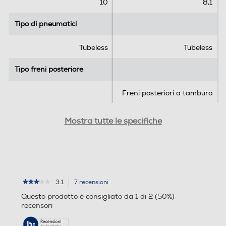
10
8,1
n
n
s
s
Tipo di pneumatici
Tipo di pneumatici
i
i
o
o
Tubeless
Tubeless
n
n
i
e
Tipo freni posteriore
Tipo freni posteriore
Freni posteriori a tamburo
Specifiche freni
Specifiche freni
Mostra tutte le specifiche
2 freni: freno anteriore elet
tronico e posteriore a tamb
uro
Water resistant
Water resistant
3.1
7 recensioni
L'azione
★★★★★
★★★★★
3.1
porterà
Questo prodotto è consigliato da 1 di 2 (50%)
su
alla
recensori
5
pagina
stelle.
delle
Leggi