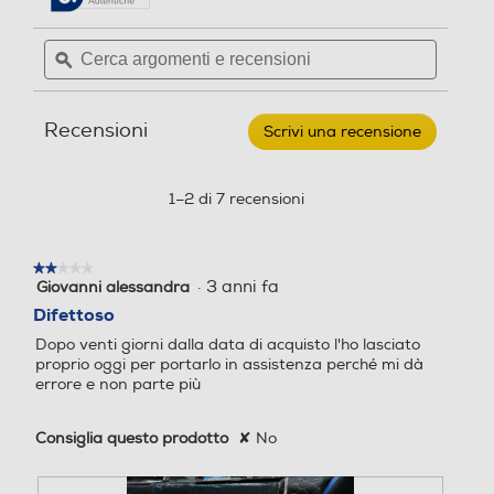
Tipo freni anteriori
Tipo freni anteriori
recensioni.
recensioni
per
Cerca
Cerca
DUCATI
argomenti
ϙ
argoment
-
E-
e
e
SCOOTER
Velocità massima Km/h
Velocità massima Km/h
recensioni
recensio
PRO-
Recensioni
II
Scrivi una recensione
.
EVO
25
Questa
25
(WITH
azione
TURN
aprirà
1–2 di 7 recensioni
SIGNALS)
Autonomia - km
Autonomia - km
una
finestra
30
25
modale.
★★★★★
★★★★★
·
3 anni fa
Giovanni alessandra
2
Portata max - Kg
Portata max - Kg
su
Difettoso
5
Dopo venti giorni dalla data di acquisto l'ho lasciato
stelle.
100
90
proprio oggi per portarlo in assistenza perché mi dà
errore e non parte più
Motore potenza (V e W)
Motore potenza (V e W)
Consiglia questo prodotto
✘
No
500W