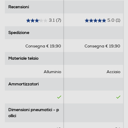
Recensioni
Recensioni
3.1
(7)
5.0
(1)
3
5
.
.
Spedizione
Spedizione
1
0
s
s
Consegna € 19,90
Consegna € 19,90
u
u
5
5
Materiale telaio
Materiale telaio
s
s
t
t
e
e
Alluminio
Acciaio
l
l
l
l
Ammortizzatori
Ammortizzatori
e
e
.
.
7
1
r
r
Dimensioni pneumatici - p
Dimensioni pneumatici - p
e
e
ollici
ollici
c
c
e
e