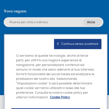
Trova negozio
INVIA
Seguici sui social
X   Continua senza accettare
Ci serviamo di queste tecnologie, anche di terze
parti, per offrirti una migliore esperienza di
navigazione, per personalizzare contenuti ed
Scarica la nostra app
annunci in modo che siano aderenti ai tuoi interessi,
fornirti funzionalità dei social media ed analizzare le
prestazioni del nostro sito. Selezionando
“Impostazioni cookie” ti sarà possibile determinare
quali cookie verranno utilizzati in base alle tue
preferenze. Consulta la nostra cookie policy per
ulteriori informazioni.
Cookie Policy
Euronics Italia SpA. Sede legale Via Montefeltro, 6/a 20156 Milano
Partita Iva, Codice Fiscale e iscrizione CCIAA Milano Monza Brianza Lodi