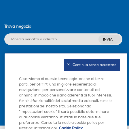
Trova negozio
INVIA
Seguici sui social
X   Continua senza accettare
Ci serviamo di queste tecnologie, anche di terze
parti, per offrirti una migliore esperienza di
navigazione, per personalizzare contenuti ed
Scarica la nostra app
annunci in modo che siano aderenti ai tuoi interessi,
fornirti funzionalità dei social media ed analizzare le
prestazioni del nostro sito. Selezionando
“Impostazioni cookie” ti sarà possibile determinare
quali cookie verranno utilizzati in base alle tue
preferenze. Consulta la nostra cookie policy per
ulteriori informazioni.
Cookie Policy