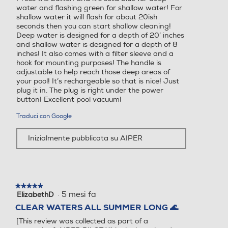
water and flashing green for shallow water! For
shallow water it will flash for about 20ish
seconds then you can start shallow cleaning!
Deep water is designed for a depth of 20’ inches
and shallow water is designed for a depth of 8
inches! It also comes with a filter sleeve and a
hook for mounting purposes! The handle is
adjustable to help reach those deep areas of
your pool! It’s rechargeable so that is nice! Just
plug it in. The plug is right under the power
button! Excellent pool vacuum!
Traduci con Google
Inizialmente pubblicata su AIPER
★★★★★
★★★★★
·
5 mesi fa
ElizabethD
5
su
CLEAR WATERS ALL SUMMER LONG 🌊
5
[This review was collected as part of a
stelle.