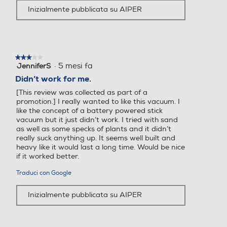
Inizialmente pubblicata su AIPER
★★★★★
★★★★★
·
5 mesi fa
JenniferS
3
su
Didn’t work for me.
5
[This review was collected as part of a
stelle.
promotion.] I really wanted to like this vacuum. I
like the concept of a battery powered stick
vacuum but it just didn’t work. I tried with sand
as well as some specks of plants and it didn’t
really suck anything up. It seems well built and
heavy like it would last a long time. Would be nice
if it worked better.
Traduci con Google
Inizialmente pubblicata su AIPER