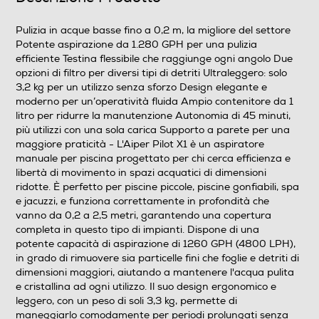
Clicca qui
Pulizia in acque basse fino a 0,2 m, la migliore del settore
Potente aspirazione da 1.280 GPH per una pulizia
efficiente Testina flessibile che raggiunge ogni angolo Due
opzioni di filtro per diversi tipi di detriti Ultraleggero: solo
3,2 kg per un utilizzo senza sforzo Design elegante e
moderno per un’operatività fluida Ampio contenitore da 1
litro per ridurre la manutenzione Autonomia di 45 minuti,
più utilizzi con una sola carica Supporto a parete per una
maggiore praticità - L'Aiper Pilot X1 è un aspiratore
manuale per piscina progettato per chi cerca efficienza e
libertà di movimento in spazi acquatici di dimensioni
ridotte. È perfetto per piscine piccole, piscine gonfiabili, spa
e jacuzzi, e funziona correttamente in profondità che
vanno da 0,2 a 2,5 metri, garantendo una copertura
completa in questo tipo di impianti. Dispone di una
potente capacità di aspirazione di 1260 GPH (4800 LPH),
in grado di rimuovere sia particelle fini che foglie e detriti di
dimensioni maggiori, aiutando a mantenere l'acqua pulita
e cristallina ad ogni utilizzo. Il suo design ergonomico e
leggero, con un peso di soli 3,3 kg, permette di
maneggiarlo comodamente per periodi prolungati senza