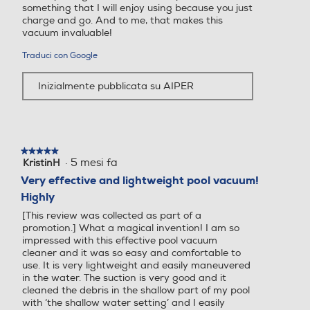
something that I will enjoy using because you just
charge and go. And to me, that makes this
vacuum invaluable!
Traduci con Google
Inizialmente pubblicata su AIPER
★★★★★
★★★★★
·
5 mesi fa
KristinH
5
su
Very effective and lightweight pool vacuum!
5
Highly
stelle.
[This review was collected as part of a
promotion.] What a magical invention! I am so
impressed with this effective pool vacuum
cleaner and it was so easy and comfortable to
use. It is very lightweight and easily maneuvered
in the water. The suction is very good and it
cleaned the debris in the shallow part of my pool
with ‘the shallow water setting’ and I easily