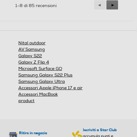
Precedente
◄
Successiva
►
1–8 di 85 recensioni
Reviews
Reviews
Nital outdoor
AV Samsung
Galaxy S22
Galaxy Z Flip 4
Microsoft Surface GO
Samsung Galaxy S22 Plus
Samsung Galaxy Ultra
Accessori Apple iPhone 17 e air
Accessori MacBook
product
Iscriviti a Star Club
Ritiro in negozio
accumula punti e