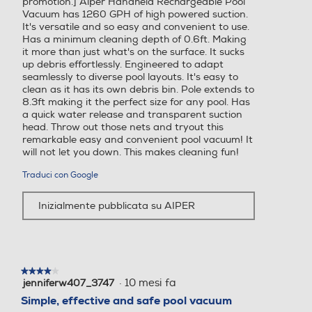
promotion.] Aiper Handheld Rechargeable Pool
Vacuum has 1260 GPH of high powered suction.
It's versatile and so easy and convenient to use.
Has a minimum cleaning depth of 0.6ft. Making
it more than just what's on the surface. It sucks
up debris effortlessly. Engineered to adapt
seamlessly to diverse pool layouts. It's easy to
clean as it has its own debris bin. Pole extends to
8.3ft making it the perfect size for any pool. Has
a quick water release and transparent suction
head. Throw out those nets and tryout this
remarkable easy and convenient pool vacuum! It
will not let you down. This makes cleaning fun!
Traduci con Google
Inizialmente pubblicata su AIPER
★★★★★
★★★★★
·
10 mesi fa
jenniferw407_3747
4
su
Simple, effective and safe pool vacuum
5