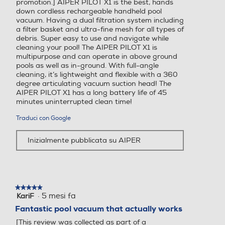
promotion.] AIPER PILOT X1 is the best, hands
down cordless rechargeable handheld pool
vacuum. Having a dual filtration system including
a filter basket and ultra-fine mesh for all types of
debris. Super easy to use and navigate while
cleaning your pool! The AIPER PILOT X1 is
multipurpose and can operate in above ground
pools as well as in-ground. With full-angle
cleaning, it’s lightweight and flexible with a 360
degree articulating vacuum suction head! The
AIPER PILOT X1 has a long battery life of 45
minutes uninterrupted clean time!
Traduci con Google
Inizialmente pubblicata su AIPER
★★★★★
★★★★★
·
5 mesi fa
KariF
5
su
Fantastic pool vacuum that actually works
5
[This review was collected as part of a
stelle.