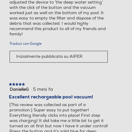
adjusted the device to ‘the deep water setting’
with the click of the button and the vacuum
worked just as well on the bottom of my pool. It
was easy to empty the filter and dispose of the
debris that was collected. I would highly
recommend this product to all of my friends and
family!
Traduci con Google
Inizialmente pubblicata su AIPER
★★★★★
★★★★★
·
5 mesi fa
DanielleG
5
su
Excellent rechargeable pool vacuum!
5
[This review was collected as part of a
stelle.
promotion.] Super easy to put together!
Everything literally clicks into place! First step
was charging! It did take me a little bit to get it
turned on at first but now I have it under control!
Press the button and it’s solid blue for deep