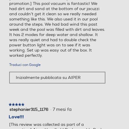
promotion.] This pool vacuum is fantastic! We
had dirt and sand at the bottom of our jacuzzi
and couldn’t get it clean so we really needed
something like this. We also used it in our pool
around the steps. We had bad wind this past
week and the pool was filled with dirt and leaves.
It has 2 modes for deep water and shallow. It
was really quiet and had to double check the
power button light was on to see if it was
working. Set up was easy out of the box. It
worked perfectly.
Traduci con Google
Inizialmente pubblicata su AIPER
★★★★★
★★★★★
·
7 mesi fa
stephanier315_1176
5
su
Love!!!
5
[This review was collected as part of a
stelle.