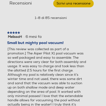
Recensioni
Scrivi una recensione
.
portatile
per
Questa
piscina
azione
PILOT
aprirà
1–8 di 85 recensioni
FLOW
una
X1-
finestra
Black
modale.
★★★★★
★★★★★
·
6 mesi fa
MelissaH
5
su
Small but mighty pool vacuum!
5
[This review was collected as part of a
stelle.
promotion.] The Aiper Pilot X1 pool vacuum was
so well packaged and easy to assemble. The
directions were very clear for both assembly and
usage. It was easy to charge and took less than
the allotted 2.5 hours for the first charge.
Although my pool is relatively clean since it’s
winter time and not used, there was some dirt
and sand that the vacuum was able to suction
up on both shallow mode and deep water
depending on the area of pool. It worked with
only minimal passes! I love that the extendable
handle allows for vacuuming the pool without
actually being in the water! I truly think it’s