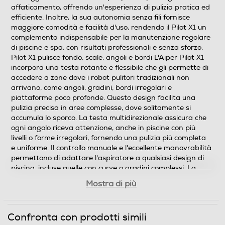
affaticamento, offrendo un'esperienza di pulizia pratica ed
efficiente. Inoltre, la sua autonomia senza fili fornisce
maggiore comodità e facilità d'uso, rendendo il Pilot X1 un
complemento indispensabile per la manutenzione regolare
di piscine e spa, con risultati professionali e senza sforzo.
Pilot X1 pulisce fondo, scale, angoli e bordi L'Aiper Pilot X1
incorpora una testa rotante e flessibile che gli permette di
accedere a zone dove i robot pulitori tradizionali non
arrivano, come angoli, gradini, bordi irregolari e
piattaforme poco profonde. Questo design facilita una
pulizia precisa in aree complesse, dove solitamente si
accumula lo sporco. La testa multidirezionale assicura che
ogni angolo riceva attenzione, anche in piscine con più
livelli o forme irregolari, fornendo una pulizia più completa
e uniforme. Il controllo manuale e l'eccellente manovrabilità
permettono di adattare l'aspiratore a qualsiasi design di
piscina, incluse quelle con curve o gradini complessi. La
combinazione della testa flessibile, la potenza di
Mostra di più
aspirazione e l'asta telescopica fino a 1,8 metri facilita
l'accesso a zone profonde senza sforzi aggiuntivi,
rendendo il processo di pulizia più rapido, efficiente e
Confronta con prodotti simili
comodo rispetto ai metodi tradizionali. Pilot X1 con