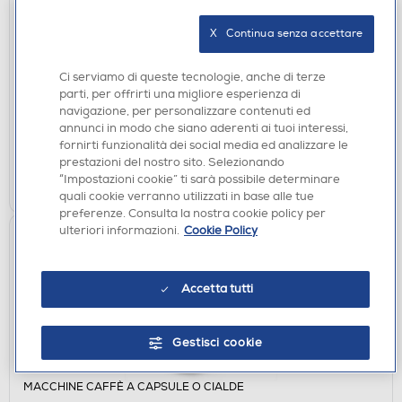
FRIGORIFERI
CANDY - Frigorifero 2 porte CDG1S514ES Classe E
X   Continua senza accettare
211 lt-Argento
€ 279,00
Ci serviamo di queste tecnologie, anche di terze
parti, per offrirti una migliore esperienza di
navigazione, per personalizzare contenuti ed
disponibile
Acquisto online:
annunci in modo che siano aderenti ai tuoi interessi,
verifica
Ritiro in negozio in 30' gratuito:
fornirti funzionalità dei social media ed analizzare le
prestazioni del nostro sito. Selezionando
AGGIUNGI
“Impostazioni cookie” ti sarà possibile determinare
quali cookie verranno utilizzati in base alle tue
preferenze. Consulta la nostra cookie policy per
ulteriori informazioni.
Cookie Policy
Accetta tutti
Gestisci cookie
MACCHINE CAFFÈ A CAPSULE O CIALDE