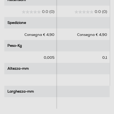
0.0
(0)
0.0
(0)
0
0
.
.
Spedizione
Spedizione
0
0
s
s
Consegna € 4,90
Consegna € 4,90
u
u
5
5
Peso-Kg
Peso-Kg
s
s
t
t
e
e
0,005
0,1
l
l
l
l
Altezza-mm
Altezza-mm
e
e
.
.
Larghezza-mm
Larghezza-mm