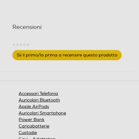
Recensioni
★★★★★
Nessuna
Sii il primo/la prima a recensire questo prodotto
valutazione
.
Questa
azione
aprirà
una
finestra
Accessori Telefonia
modale.
Auricolari Bluetooth
Apple AirPods
Auricolari Smartphone
Power Bank
Caricabatterie
Custodie