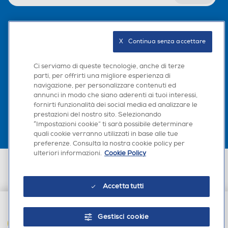
Seguici sui social
X   Continua senza accettare
Ci serviamo di queste tecnologie, anche di terze
parti, per offrirti una migliore esperienza di
navigazione, per personalizzare contenuti ed
Scarica la nostra app
annunci in modo che siano aderenti ai tuoi interessi,
fornirti funzionalità dei social media ed analizzare le
prestazioni del nostro sito. Selezionando
“Impostazioni cookie” ti sarà possibile determinare
quali cookie verranno utilizzati in base alle tue
preferenze. Consulta la nostra cookie policy per
ulteriori informazioni.
Cookie Policy
Euronics Italia SpA. Sede legale Via Montefeltro, 6/a 20156 Milano
Partita Iva, Codice Fiscale e iscrizione CCIAA Milano Monza Brianza Lodi
n. 13337170156. Codice intermediario SDI: HHBD9AK. Vendite soggette
Accetta tutti
agli Artt. 45 e ss del Codice del Consumo in tema di Diritti dei
Consumatori.
Gestisci cookie
AGGIUNGI AL CARRELLO