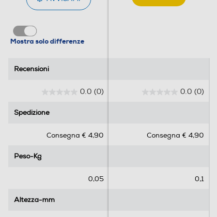
Mostra solo differenze
Recensioni
Recensioni
0.0
(0)
0.0
(0)
0
0
.
.
Spedizione
Spedizione
0
0
s
s
Consegna € 4,90
Consegna € 4,90
u
u
5
5
Peso-Kg
Peso-Kg
s
s
t
t
e
e
0,05
0,1
l
l
l
l
Altezza-mm
Altezza-mm
e
e