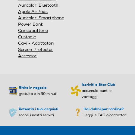
modale.
Auricolari Bluetooth
Apple AirPods
Auricolari Smartphone
Power Bank
Caricabatterie
Custodie
Cavi - Adattatori
Screen Protector
Accessori
Iscriviti a Star Club
Ritiro in negozio
accumula punti e
gratuito e in 30 minuti
vantaggi
Potenzia i tuoi acquisti
Hai dubbi per l'ordine?
scopri i nostri servizi
Leggi le FAQ o contattaci